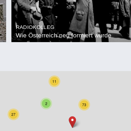
RADIOKOLLEG
Wie Österreich neu formiert wurde
11
2
73
27