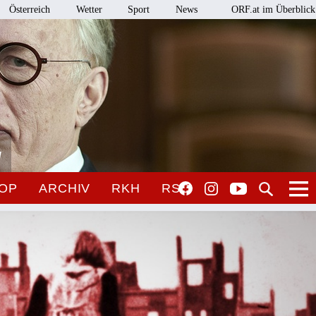
Österreich
Wetter
Sport
News
ORF.at im Überblick
l
OP
ARCHIV
RKH
RSO