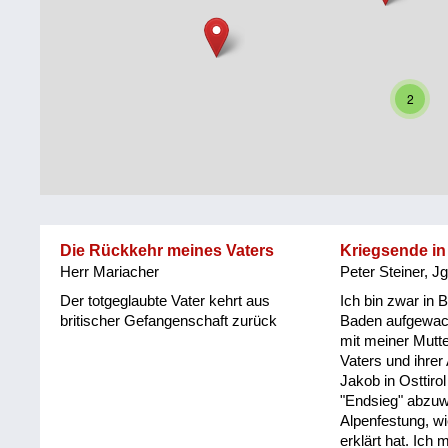
Steiermark
Fluchtgeschichten
Tirol
Familiengeschichten
2
Vorarlberg
Schule
und
Wien
Ausbildung
Wiederaufbau
und
Die Rückkehr meines Vaters
Kriegsende in 
Staatsvertrag
Herr Mariacher
Peter Steiner, J
Wohnen
Der totgeglaubte Vater kehrt aus
Ich bin zwar in 
britischer Gefangenschaft zurück
Baden aufgewac
mit meiner Mutte
sonstiges
Vaters und ihrer
Jakob in Osttiro
"Endsieg" abzuwa
Alpenfestung, w
erklärt hat. Ich