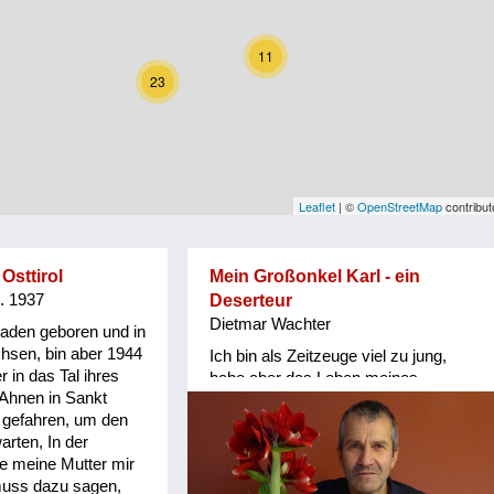
11
23
Leaflet
| ©
OpenStreetMap
contribut
Osttirol
Mein Großonkel Karl - ein
g. 1937
Deserteur
Dietmar Wachter
Baden geboren und in
hsen, bin aber 1944
Ich bin als Zeitzeuge viel zu jung,
r in das Tal ihres
habe aber das Leben meines
 Ahnen in Sankt
Großonkels Karl GASSER
l gefahren, um den
recherchiert und einen Roman
rten, In der
(Biografie) verfasst. Er war
ie meine Mutter mir
Deserteur, tauchte während des 2.
 muss dazu sagen,
Weltkrieges unter und hielt sich als