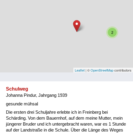
Niederösterreich
Oberösterreich
Salzburg
2
Steiermark
Tirol
Vorarlberg
Leaflet
| ©
OpenStreetMap
contributors
Wien
Schulweg
Johanna Pindur, Jahrgang 1939
Kategorie
gesunde mühsal
Besatzungsmächte
Die ersten drei Schuljahre erlebte ich in Freinberg bei
Schärding. Von dem Bauernhof, auf dem meine Mutter, mein
Frauen, Mütter, Kinder
jüngerer Bruder und ich untergebracht waren, war es 1 Stunde
auf der Landstraße in die Schule. Über die Länge des Weges