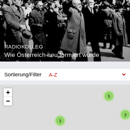
RADIOKOLLEG
Wie Österreich neu formiert wurde
Sortierung/Filter
A-Z
Neu
+
5
−
Bundesland
Burgenland
2
3
Kärnten