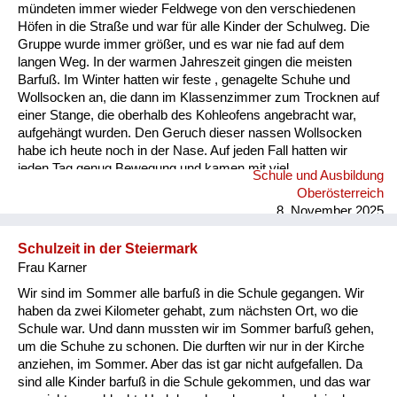
Versorgung
mündeten immer wieder Feldwege von den verschiedenen
Höfen in die Straße und war für alle Kinder der Schulweg. Die
Heimkehrer
Gruppe wurde immer größer, und es war nie fad auf dem
langen Weg. In der warmen Jahreszeit gingen die meisten
Fluchtgeschichten
Barfuß. Im Winter hatten wir feste , genagelte Schuhe und
Wollsocken an, die dann im Klassenzimmer zum Trocknen auf
Familiengeschichten
einer Stange, die oberhalb des Kohleofens angebracht war,
aufgehängt wurden. Den Geruch dieser nassen Wollsocken
Schule und Ausbildung
habe ich heute noch in der Nase. Auf jeden Fall hatten wir
jeden Tag genug Bewegung und kamen mit viel
Schule und Ausbildung
Wiederaufbau und
angereichertem Sauerstoff zum Unterricht.
Oberösterreich
Staatsvertrag
8. November 2025
Wohnen
Schulzeit in der Steiermark
Frau Karner
sonstiges
Wir sind im Sommer alle barfuß in die Schule gegangen. Wir
haben da zwei Kilometer gehabt, zum nächsten Ort, wo die
Schule war. Und dann mussten wir im Sommer barfuß gehen,
um die Schuhe zu schonen. Die durften wir nur in der Kirche
anziehen, im Sommer. Aber das ist gar nicht aufgefallen. Da
sind alle Kinder barfuß in die Schule gekommen, und das war