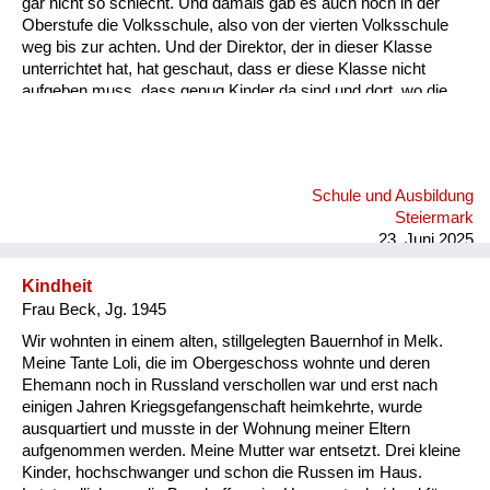
gar nicht so schlecht. Und damals gab es auch noch in der
Oberstufe die Volksschule, also von der vierten Volksschule
weg bis zur achten. Und der Direktor, der in dieser Klasse
unterrichtet hat, hat geschaut, dass er diese Klasse nicht
aufgeben muss, dass genug Kinder da sind und dort, wo die
Eltern sich nicht gekümmert haben, sondern dem Lehrer alles
überlassen haben, dort hat er geschaut, dass er genug Kinder
hat in dieser Klasse. Und es waren leider auch sehr oft sehr
gescheite Kinder, die dort hingehen mussten. Mein Vater hat
Schule und Ausbildung
sich aber geweigert. Er hat geschaut, dass wir dann in die
Steiermark
Hauptschule kommen. Die war dann sieben Kilometer...
23. Juni 2025
Kindheit
Frau Beck, Jg. 1945
Wir wohnten in einem alten, stillgelegten Bauernhof in Melk.
Meine Tante Loli, die im Obergeschoss wohnte und deren
Ehemann noch in Russland verschollen war und erst nach
einigen Jahren Kriegsgefangenschaft heimkehrte, wurde
ausquartiert und musste in der Wohnung meiner Eltern
aufgenommen werden. Meine Mutter war entsetzt. Drei kleine
Kinder, hochschwanger und schon die Russen im Haus.