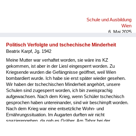
Schule und Ausbildung
Wien
6. Mai 2025
Politisch Verfolgte und tschechische Minderheit
Beatrix Karpf, Jg. 1942
Meine Mutter war verhaftet worden, sie wäre ins KZ
gekommen, ist aber in der Liesl eingesperrt worden. Zu
Kriegsende wurden die Gefängnisse geöffnet, weil Wien
bombardiert wurde. Ich habe sie erst später wieder gesehen.
Wir haben der tschechischen Minderheit angehört, unsere
Schulen sind zugesperrt worden, ich bin zweisprachig
aufgewachsen. Nach dem Krieg, wenn Schüler tschechisch
gesprochen haben untereinander, sind wir beschimpft worden.
Nach dem Krieg war eine entsetzliche Wohn- und
Ernährungssituation. Im Augarten durften wir nicht
spazierengehen, da gab es Gräber. Am Tabor bei der
evangelischen Kirche haben sie ein verendetes Pferd
eingegraben, die Menschen haben es wieder ausgegraben und