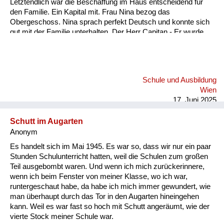
Letztendlich war die Beschaffung im Haus entscheidend für
den Familie. Ein Kapital mit. Frau Nina bezog das
Obergeschoss. Nina sprach perfekt Deutsch und konnte sich
gut mit der Familie unterhalten. Der Herr Capitan - Er wurde
immer nur Capitan genannt - war sehr beschäftigt und viel
abwesend. Es kam bald der Zeitpunkt der Niederkunft. Zu
dieser Zeit waren viele Flüchtlinge in unserem Garten und.
Und auch in der Küche unterwegs. Sie machten Station bei
Schule und Ausbildung
uns und wickelten ihre Kinder frisch und zogen wieder weiter.
Wien
Ungarische Soldaten waren in unserem Garten und viele
17. Juni 2025
russische. In diesem Umfeld ei...
Schutt im Augarten
Anonym
Es handelt sich im Mai 1945. Es war so, dass wir nur ein paar
Stunden Schulunterricht hatten, weil die Schulen zum großen
Teil ausgebombt waren. Und wenn ich mich zurückerinnere,
wenn ich beim Fenster von meiner Klasse, wo ich war,
runtergeschaut habe, da habe ich mich immer gewundert, wie
man überhaupt durch das Tor in den Augarten hineingehen
kann. Weil es war fast so hoch mit Schutt angeräumt, wie der
vierte Stock meiner Schule war.