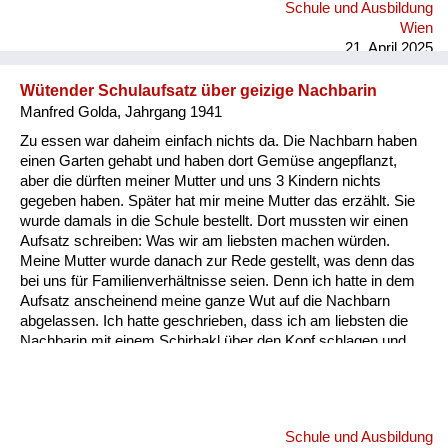
Schule und Ausbildung
Wien
21. April 2025
Wütender Schulaufsatz über geizige Nachbarin
Manfred Golda, Jahrgang 1941
Zu essen war daheim einfach nichts da. Die Nachbarn haben
einen Garten gehabt und haben dort Gemüse angepflanzt,
aber die dürften meiner Mutter und uns 3 Kindern nichts
gegeben haben. Später hat mir meine Mutter das erzählt. Sie
wurde damals in die Schule bestellt. Dort mussten wir einen
Aufsatz schreiben: Was wir am liebsten machen würden.
Meine Mutter wurde danach zur Rede gestellt, was denn das
bei uns für Familienverhältnisse seien. Denn ich hatte in dem
Aufsatz anscheinend meine ganze Wut auf die Nachbarn
abgelassen. Ich hatte geschrieben, dass ich am liebsten die
Nachbarin mit einem Schirhakl über den Kopf schlagen und
sie in den Keller hinunterschupfen würde. Aber wie gesagt, die
haben was zu essen gehabt, und wir haben praktisch nichts
gehabt.
Schule und Ausbildung