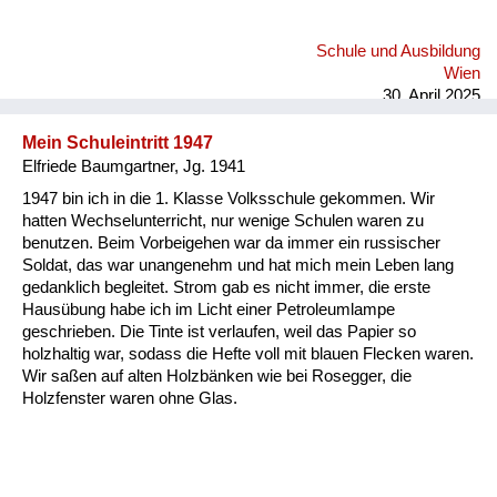
gegessen. Das Ärgste für mich war es, im vierten Stock in
einer zerbombten Zimmer-Küche-Wohnung zu wohnen.
Schule und Ausbildung
Wien
30. April 2025
Mein Schuleintritt 1947
Elfriede Baumgartner, Jg. 1941
1947 bin ich in die 1. Klasse Volksschule gekommen. Wir
hatten Wechselunterricht, nur wenige Schulen waren zu
benutzen. Beim Vorbeigehen war da immer ein russischer
Soldat, das war unangenehm und hat mich mein Leben lang
gedanklich begleitet. Strom gab es nicht immer, die erste
Hausübung habe ich im Licht einer Petroleumlampe
geschrieben. Die Tinte ist verlaufen, weil das Papier so
holzhaltig war, sodass die Hefte voll mit blauen Flecken waren.
Wir saßen auf alten Holzbänken wie bei Rosegger, die
Holzfenster waren ohne Glas.