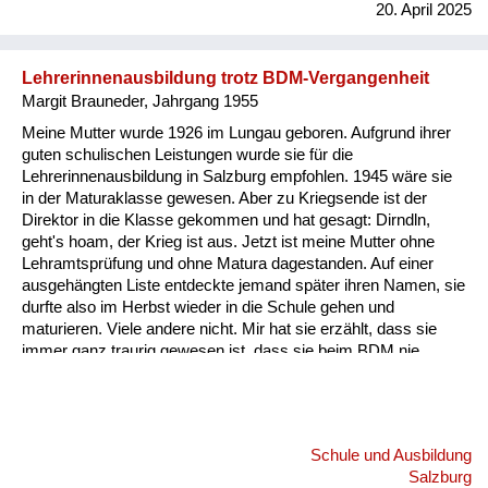
20. April 2025
Lehrerinnenausbildung trotz BDM-Vergangenheit
Margit Brauneder, Jahrgang 1955
Meine Mutter wurde 1926 im Lungau geboren. Aufgrund ihrer
guten schulischen Leistungen wurde sie für die
Lehrerinnenausbildung in Salzburg empfohlen. 1945 wäre sie
in der Maturaklasse gewesen. Aber zu Kriegsende ist der
Direktor in die Klasse gekommen und hat gesagt: Dirndln,
geht's hoam, der Krieg ist aus. Jetzt ist meine Mutter ohne
Lehramtsprüfung und ohne Matura dagestanden. Auf einer
ausgehängten Liste entdeckte jemand später ihren Namen, sie
durfte also im Herbst wieder in die Schule gehen und
maturieren. Viele andere nicht. Mir hat sie erzählt, dass sie
immer ganz traurig gewesen ist, dass sie beim BDM nie
hierarchisch aufgestiegen war, sondern immer nur ein ganz
gewöhnliches BDM-Mädchen geblieben ist, obwohl sie so
eifrig war und so gut gesungen hat und so gute Sportlerin war.
Im Endeffekt hat sich aber herausgestellt, dass die aktiven
Schule und Ausbildung
BDM-Mädchen zu jener Zeit noch nicht maturieren durften,
Salzburg
sondern nur die, die eine unbedeutende Rolle im BDM gespielt