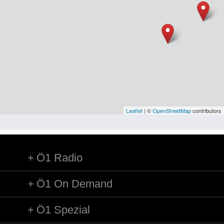
Niederösterreich
Oberösterreich
Salzburg
Steiermark
Tirol
Vorarlberg
Leaflet
| ©
OpenStreetMap
contributors
Wien
Ö1 Radio
Kategorie
Besatzungsmächte
Ö1 On Demand
Frauen, Mütter, Kinder
Ö1 Spezial
Versorgung