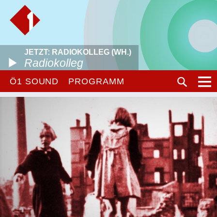
JETZT: RADIOKOLLEG (WH.)
Radiokolleg
Ö1 SOUND
PROGRAMM