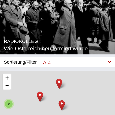
RADIOKOLLEG
Wie Österreich neu formiert wurde
Sortierung/Filter
A-Z
Neu
+
−
Bundesland
Burgenland
2
Kärnten