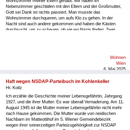
Wohnzimmer meiner Eltern gehabt. Wir haben im
Versorgung
Nebenzimmer geschlafen mit den Eltern und der Großmutter,
Gott sei Dank ist nichts passiert. Man musste das
Heimkehrer
Wohnzimmer durchqueren, um aufs Klo zu gehen. In der
Nacht sind auch andere gekommen und haben die Kästen
Fluchtgeschichten
durchsucht, um zu schauen, ob sie wo Nazis finden. Zwei
Jahre lang waren später auch zwei Offiziere einquartiert bei
Familiengeschichten
uns. Obwohl sie auf die alten Ölgemälde geschossen haben,
haben wir uns nicht geängstigt, wir fühlten uns von den Eltern
Schule und Ausbildung
beschützt. Und ich erinnere mich an die unheimlich schönen
Wohnen
Marschgesänge, die die Russen beim Marschieren durch die
Wiederaufbau und
Wien
Straßen gesungen haben.
Staatsvertrag
6. Mai 2025
Wohnen
Haft wegen NSDAP-Parteibuch im Kohlenkeller
Hr. Koitz
sonstiges
Ich erzähle die Geschichte meiner Lebensgefährtin, Jahrgang
1927, und die ihrer Mutter: Es war überall Vernaderung. Am 11.
August 1945 ist die Mutter meiner Lebensgefährtin nicht mehr
nach Hause gekommen. Die Mutter wurde von neidischen
Nachbarn im Matteottihof im 5. Wiener Gemeindebezirk
wegen ihrer seinerzeitigen Parteizugehörigkeit zur NSDAP