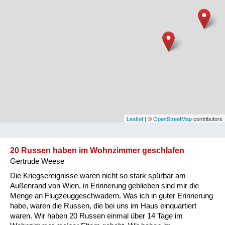
Niederösterreich
Oberösterreich
Salzburg
Steiermark
Tirol
Vorarlberg
Leaflet
| ©
OpenStreetMap
contributors
Wien
20 Russen haben im Wohnzimmer geschlafen
Gertrude Weese
Kategorie
Die Kriegsereignisse waren nicht so stark spürbar am
Besatzungsmächte
Außenrand von Wien, in Erinnerung geblieben sind mir die
Menge an Flugzeuggeschwadern. Was ich in guter Erinnerung
Frauen, Mütter, Kinder
habe, waren die Russen, die bei uns im Haus einquartiert
waren. Wir haben 20 Russen einmal über 14 Tage im