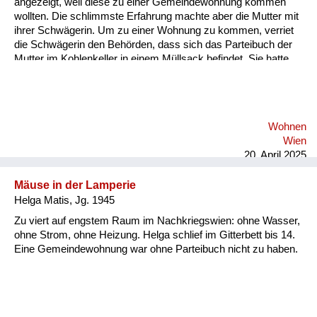
angezeigt, weil diese zu einer Gemeindewohnung kommen
wollten. Die schlimmste Erfahrung machte aber die Mutter mit
ihrer Schwägerin. Um zu einer Wohnung zu kommen, verriet
die Schwägerin den Behörden, dass sich das Parteibuch der
Mutter im Kohlenkeller in einem Müllsack befindet. Sie hatte
es, im Gegensatz zu den meisten, nicht sofort weggeworfen.
Dabei hatte sich die Mutter nie politisch betätigt, im Gegenteil,
sie hat als Straßenbahnschaffnerin schwer gearbeitet im
Zweiten Weltkrieg (...) Erst eineinhalb Jahre später kam die
Wohnen
Mutter meiner Lebensgefährtin frei, und zwar aus dem Grund,
Wien
weil die Gerichtsbarkeit langsam arbeitete und we...
20. April 2025
Mäuse in der Lamperie
Helga Matis, Jg. 1945
Zu viert auf engstem Raum im Nachkriegswien: ohne Wasser,
ohne Strom, ohne Heizung. Helga schlief im Gitterbett bis 14.
Eine Gemeindewohnung war ohne Parteibuch nicht zu haben.