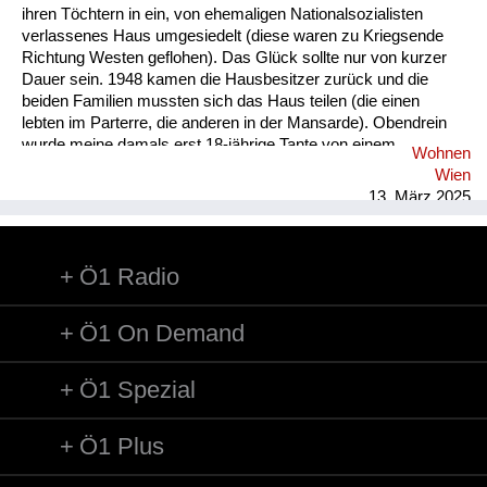
ihren Töchtern in ein, von ehemaligen Nationalsozialisten
verlassenes Haus umgesiedelt (diese waren zu Kriegsende
Richtung Westen geflohen). Das Glück sollte nur von kurzer
Dauer sein. 1948 kamen die Hausbesitzer zurück und die
beiden Familien mussten sich das Haus teilen (die einen
lebten im Parterre, die anderen in der Mansarde). Obendrein
wurde meine damals erst 18-jährige Tante von einem
Wohnen
russischen Besatzungssoldaten geschwängert. Sie lebte
Wien
daraufhin samt Kind bei ihren Eltern (s.o.). Von 1949 - 1954
13. März 2025
arbeitete sie in der Schweiz, das Kind wurde während dieser
Zeit von den Großeltern aufgezogen. Erst 1957 normalisierte
sich die Lage. Es wurde ein Gemeindebau im Ort errichtet und
Ö1 Radio
meine Großeltern konnten dort einziehen. Über all diese
Vorkommnisse wurde in der Familie nie gesprochen. Als mir
diese, und viel...
Ö1 On Demand
Ö1 Spezial
Ö1 Plus