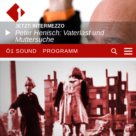
JETZT: INTERMEZZO
Peter Henisch: Vaterlast und
Muttersuche
Ö1 SOUND
PROGRAMM