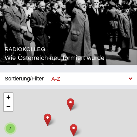
RADIOKOLLEG
Wie Österreich neu formiert wurde
Sortierung/Filter
A-Z
Neu
+
−
Bundesland
Burgenland
2
Kärnten