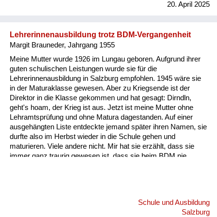
20. April 2025
Lehrerinnenausbildung trotz BDM-Vergangenheit
Margit Brauneder, Jahrgang 1955
Meine Mutter wurde 1926 im Lungau geboren. Aufgrund ihrer
guten schulischen Leistungen wurde sie für die
Lehrerinnenausbildung in Salzburg empfohlen. 1945 wäre sie
in der Maturaklasse gewesen. Aber zu Kriegsende ist der
Direktor in die Klasse gekommen und hat gesagt: Dirndln,
geht's hoam, der Krieg ist aus. Jetzt ist meine Mutter ohne
Lehramtsprüfung und ohne Matura dagestanden. Auf einer
ausgehängten Liste entdeckte jemand später ihren Namen, sie
durfte also im Herbst wieder in die Schule gehen und
maturieren. Viele andere nicht. Mir hat sie erzählt, dass sie
immer ganz traurig gewesen ist, dass sie beim BDM nie
hierarchisch aufgestiegen war, sondern immer nur ein ganz
gewöhnliches BDM-Mädchen geblieben ist, obwohl sie so
eifrig war und so gut gesungen hat und so gute Sportlerin war.
Im Endeffekt hat sich aber herausgestellt, dass die aktiven
Schule und Ausbildung
BDM-Mädchen zu jener Zeit noch nicht maturieren durften,
Salzburg
sondern nur die, die eine unbedeutende Rolle im BDM gespielt