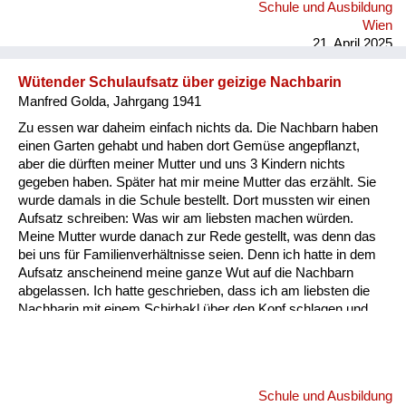
Schule und Ausbildung
Wien
21. April 2025
Wütender Schulaufsatz über geizige Nachbarin
Manfred Golda, Jahrgang 1941
Zu essen war daheim einfach nichts da. Die Nachbarn haben
einen Garten gehabt und haben dort Gemüse angepflanzt,
aber die dürften meiner Mutter und uns 3 Kindern nichts
gegeben haben. Später hat mir meine Mutter das erzählt. Sie
wurde damals in die Schule bestellt. Dort mussten wir einen
Aufsatz schreiben: Was wir am liebsten machen würden.
Meine Mutter wurde danach zur Rede gestellt, was denn das
bei uns für Familienverhältnisse seien. Denn ich hatte in dem
Aufsatz anscheinend meine ganze Wut auf die Nachbarn
abgelassen. Ich hatte geschrieben, dass ich am liebsten die
Nachbarin mit einem Schirhakl über den Kopf schlagen und
sie in den Keller hinunterschupfen würde. Aber wie gesagt, die
haben was zu essen gehabt, und wir haben praktisch nichts
gehabt.
Schule und Ausbildung