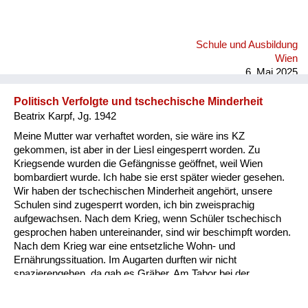
Schule und Ausbildung
Wien
6. Mai 2025
Politisch Verfolgte und tschechische Minderheit
Beatrix Karpf, Jg. 1942
Meine Mutter war verhaftet worden, sie wäre ins KZ
gekommen, ist aber in der Liesl eingesperrt worden. Zu
Kriegsende wurden die Gefängnisse geöffnet, weil Wien
bombardiert wurde. Ich habe sie erst später wieder gesehen.
Wir haben der tschechischen Minderheit angehört, unsere
Schulen sind zugesperrt worden, ich bin zweisprachig
aufgewachsen. Nach dem Krieg, wenn Schüler tschechisch
gesprochen haben untereinander, sind wir beschimpft worden.
Nach dem Krieg war eine entsetzliche Wohn- und
Ernährungssituation. Im Augarten durften wir nicht
spazierengehen, da gab es Gräber. Am Tabor bei der
evangelischen Kirche haben sie ein verendetes Pferd
eingegraben, die Menschen haben es wieder ausgegraben und