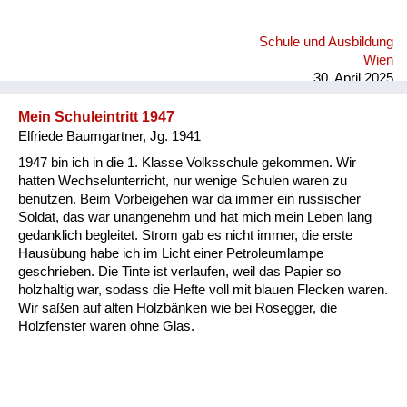
gegessen. Das Ärgste für mich war es, im vierten Stock in
einer zerbombten Zimmer-Küche-Wohnung zu wohnen.
Schule und Ausbildung
Wien
30. April 2025
Mein Schuleintritt 1947
Elfriede Baumgartner, Jg. 1941
1947 bin ich in die 1. Klasse Volksschule gekommen. Wir
hatten Wechselunterricht, nur wenige Schulen waren zu
benutzen. Beim Vorbeigehen war da immer ein russischer
Soldat, das war unangenehm und hat mich mein Leben lang
gedanklich begleitet. Strom gab es nicht immer, die erste
Hausübung habe ich im Licht einer Petroleumlampe
geschrieben. Die Tinte ist verlaufen, weil das Papier so
holzhaltig war, sodass die Hefte voll mit blauen Flecken waren.
Wir saßen auf alten Holzbänken wie bei Rosegger, die
Holzfenster waren ohne Glas.