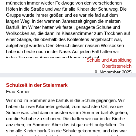
Versorgung
mündeten immer wieder Feldwege von den verschiedenen
Höfen in die Straße und war für alle Kinder der Schulweg. Die
Heimkehrer
Gruppe wurde immer größer, und es war nie fad auf dem
langen Weg. In der warmen Jahreszeit gingen die meisten
Fluchtgeschichten
Barfuß. Im Winter hatten wir feste , genagelte Schuhe und
Wollsocken an, die dann im Klassenzimmer zum Trocknen auf
Familiengeschichten
einer Stange, die oberhalb des Kohleofens angebracht war,
aufgehängt wurden. Den Geruch dieser nassen Wollsocken
Schule und Ausbildung
habe ich heute noch in der Nase. Auf jeden Fall hatten wir
jeden Tag genug Bewegung und kamen mit viel
Schule und Ausbildung
Wiederaufbau und
angereichertem Sauerstoff zum Unterricht.
Oberösterreich
Staatsvertrag
8. November 2025
Wohnen
Schulzeit in der Steiermark
Frau Karner
sonstiges
Wir sind im Sommer alle barfuß in die Schule gegangen. Wir
haben da zwei Kilometer gehabt, zum nächsten Ort, wo die
Schule war. Und dann mussten wir im Sommer barfuß gehen,
um die Schuhe zu schonen. Die durften wir nur in der Kirche
anziehen, im Sommer. Aber das ist gar nicht aufgefallen. Da
sind alle Kinder barfuß in die Schule gekommen, und das war