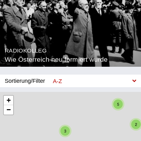
RADIOKOLLEG
Wie Österreich neu formiert wurde
Sortierung/Filter
A-Z
Neu
+
5
−
Bundesland
Burgenland
2
3
Kärnten