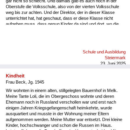
gar nicht so schlecht. Und damals gab es auch noch in der
Oberstufe die Volksschule, also von der vierten Volksschule
weg bis zur achten. Und der Direktor, der in dieser Klasse
unterrichtet hat, hat geschaut, dass er diese Klasse nicht
aufgeben muss, dass genug Kinder da sind und dort, wo die
Eltern sich nicht gekümmert haben, sondern dem Lehrer alles
überlassen haben, dort hat er geschaut, dass er genug Kinder
hat in dieser Klasse. Und es waren leider auch sehr oft sehr
gescheite Kinder, die dort hingehen mussten. Mein Vater hat
Schule und Ausbildung
sich aber geweigert. Er hat geschaut, dass wir dann in die
Steiermark
Hauptschule kommen. Die war dann sieben Kilometer...
23. Juni 2025
Kindheit
Frau Beck, Jg. 1945
Wir wohnten in einem alten, stillgelegten Bauernhof in Melk.
Meine Tante Loli, die im Obergeschoss wohnte und deren
Ehemann noch in Russland verschollen war und erst nach
einigen Jahren Kriegsgefangenschaft heimkehrte, wurde
ausquartiert und musste in der Wohnung meiner Eltern
aufgenommen werden. Meine Mutter war entsetzt. Drei kleine
Kinder, hochschwanger und schon die Russen im Haus.