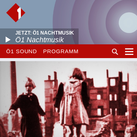
JETZT: Ö1 NACHTMUSIK
Ö1 Nachtmusik
Ö1 SOUND
PROGRAMM