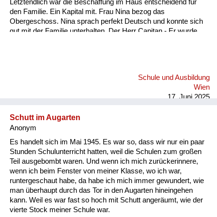
Letztendlich war die Beschaffung im Haus entscheidend für
den Familie. Ein Kapital mit. Frau Nina bezog das
Obergeschoss. Nina sprach perfekt Deutsch und konnte sich
gut mit der Familie unterhalten. Der Herr Capitan - Er wurde
immer nur Capitan genannt - war sehr beschäftigt und viel
abwesend. Es kam bald der Zeitpunkt der Niederkunft. Zu
dieser Zeit waren viele Flüchtlinge in unserem Garten und.
Und auch in der Küche unterwegs. Sie machten Station bei
Schule und Ausbildung
uns und wickelten ihre Kinder frisch und zogen wieder weiter.
Wien
Ungarische Soldaten waren in unserem Garten und viele
17. Juni 2025
russische. In diesem Umfeld ei...
Schutt im Augarten
Anonym
Es handelt sich im Mai 1945. Es war so, dass wir nur ein paar
Stunden Schulunterricht hatten, weil die Schulen zum großen
Teil ausgebombt waren. Und wenn ich mich zurückerinnere,
wenn ich beim Fenster von meiner Klasse, wo ich war,
runtergeschaut habe, da habe ich mich immer gewundert, wie
man überhaupt durch das Tor in den Augarten hineingehen
kann. Weil es war fast so hoch mit Schutt angeräumt, wie der
vierte Stock meiner Schule war.