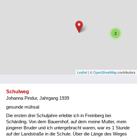
Niederösterreich
Oberösterreich
Salzburg
2
Steiermark
Tirol
Vorarlberg
Leaflet
| ©
OpenStreetMap
contributors
Wien
Schulweg
Johanna Pindur, Jahrgang 1939
Kategorie
gesunde mühsal
Besatzungsmächte
Die ersten drei Schuljahre erlebte ich in Freinberg bei
Schärding. Von dem Bauernhof, auf dem meine Mutter, mein
Frauen, Mütter, Kinder
jüngerer Bruder und ich untergebracht waren, war es 1 Stunde
auf der Landstraße in die Schule. Über die Länge des Weges