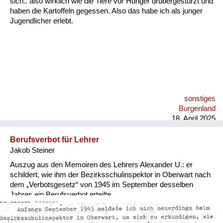
sich.. also wirklich wie die Tiere vor Hunger drübergestürzt und
Versorgung
haben die Kartoffeln gegessen. Also das habe ich als junger
Jugendlicher erlebt.
Heimkehrer
Fluchtgeschichten
Familiengeschichten
Schule und Ausbildung
sonstiges
Wiederaufbau und
Burgenland
Staatsvertrag
18. April 2025
Wohnen
Berufsverbot für Lehrer
Jakob Steiner
sonstiges
Auszug aus den Memoiren des Lehrers Alexander U.: er
schildert, wie ihm der Bezirksschulinspektor in Oberwart nach
dem „Verbotsgesetz“ von 1945 im September desselben
Jahres ein Berufsverbot erteilte.