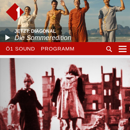
JETZT: DIAGONAL
Die Sommeredition
Ö1 SOUND
PROGRAMM