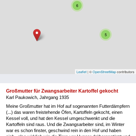
6
Niederösterreich
Oberösterreich
Salzburg
5
Steiermark
Tirol
Vorarlberg
Leaflet
| ©
OpenStreetMap
contributors
Wien
Großmutter für Zwangsarbeiter Kartoffel gekocht
Karl Paukowich, Jahrgang 1935
Kategorie
Meine Großmutter hat im Hof auf sogenannten Futterdämpfern
Besatzungsmächte
(...) das waren freistehende Öfen, Kartoffeln gekocht, einen
Kessel voll, und hat den Kessel umgeschwenkt und die
Frauen, Mütter, Kinder
Kartoffeln sind raus. Und die Zwangsarbeiter sind, im Winter
war es schon finster, geschwind rein in den Hof und haben