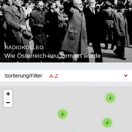
RADIOKOLLEG
Wie Österreich neu formiert wurde
Sortierung/Filter
A-Z
Neu
+
4
−
Bundesland
2
Burgenland
4
Kärnten