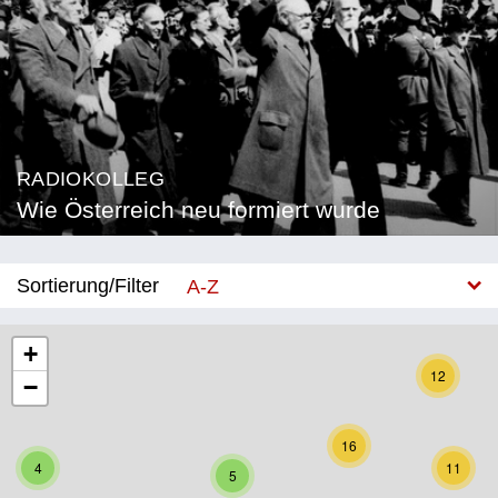
RADIOKOLLEG
Wie Österreich neu formiert wurde
Sortierung/Filter
A-Z
Neu
+
12
−
Bundesland
Burgenland
16
4
11
5
Kärnten