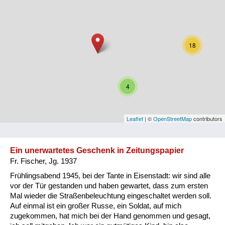
Niederösterreich
Oberösterreich
18
Salzburg
Steiermark
4
Tirol
Vorarlberg
Leaflet
| ©
OpenStreetMap
contributors
Wien
Ein unerwartetes Geschenk in Zeitungspapier
Fr. Fischer, Jg. 1937
Kategorie
Frühlingsabend 1945, bei der Tante in Eisenstadt: wir sind alle
Besatzungsmächte
vor der Tür gestanden und haben gewartet, dass zum ersten
Mal wieder die Straßenbeleuchtung eingeschaltet werden soll.
Frauen, Mütter, Kinder
Auf einmal ist ein großer Russe, ein Soldat, auf mich
zugekommen, hat mich bei der Hand genommen und gesagt,