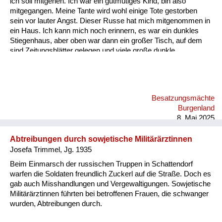
ich soll mitgehen. Ich war ein gutmütiges Kind, bin also
Versorgung
mitgegangen. Meine Tante wird wohl einige Tote gestorben
sein vor lauter Angst. Dieser Russe hat mich mitgenommen in
Heimkehrer
ein Haus. Ich kann mich noch erinnern, es war ein dunkles
Stiegenhaus, aber oben war dann ein großer Tisch, auf dem
Fluchtgeschichten
sind Zeitungsblätter gelegen und viele große dunkle
Lebkuchen. Er hat mir ein paar Lebkuchen in Zeitungspapier
Familiengeschichten
eingepackt und hat mich wohlbehalten zu meiner Tante wieder
zurückgebracht. - Das ist ein Beleg dafür, dass die Russen
Schule und Ausbildung
zwar zu Frauen und Mädchen furchtbar waren, aber Kinder
Besatzungsmächte
gemocht haben.
Wiederaufbau und
Burgenland
Staatsvertrag
8. Mai 2025
Wohnen
Abtreibungen durch sowjetische Militärärztinnen
Josefa Trimmel, Jg. 1935
sonstiges
Beim Einmarsch der russischen Truppen in Schattendorf
warfen die Soldaten freundlich Zuckerl auf die Straße. Doch es
gab auch Misshandlungen und Vergewaltigungen. Sowjetische
Militärärztinnen führten bei betroffenen Frauen, die schwanger
wurden, Abtreibungen durch.