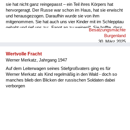
sie hat nicht ganz reingepasst – ein Teil ihres Körpers hat
hervorgeragt. Der Russe war schon im Haus, hat sie erwischt
und herausgezogen. Daraufhin wurde sie von ihm
mitgenommen. Sie hat auch uns vier Kinder mit im Schlepptau
gehabt und rief uns zu: „Fangt an zu weinen!“. Sie hoffte, dass
Besatzungsmächte
wir damit Mitleid erregen könnten. Wir folgten ihr, aber einer
Burgenland
meiner Brüder war widerspenstig – er hat sich geweigert zu
30. März 2025
weinen. „Ich weine doch nicht für den Russen!“, sagte er...
Wertvolle Fracht
Werner Merkatz, Jahrgang 1947
Auf dem Leiterwagen seines Stiefgroßvaters ging es für
Werner Merkatz als Kind regelmäßig in den Wald - doch so
manches blieb den Blicken der russischen Soldaten dabei
verborgen