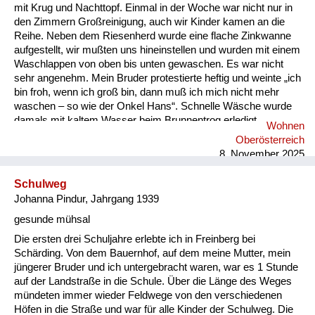
mit Krug und Nachttopf. Einmal in der Woche war nicht nur in
den Zimmern Großreinigung, auch wir Kinder kamen an die
Reihe. Neben dem Riesenherd wurde eine flache Zinkwanne
aufgestellt, wir mußten uns hineinstellen und wurden mit einem
Waschlappen von oben bis unten gewaschen. Es war nicht
sehr angenehm. Mein Bruder protestierte heftig und weinte „ich
bin froh, wenn ich groß bin, dann muß ich mich nicht mehr
waschen – so wie der Onkel Hans“. Schnelle Wäsche wurde
damals mit kaltem Wasser beim Brunnentrog erledigt.
Wohnen
Ansonsten im Zimmer mit warmen Wasser, das in der Küche
Oberösterreich
vom seitlich eingebauten Wasserbecken geholt wurde. Ich
8. November 2025
kann mich eigentlich nicht erinnern, daß einer von den vielen
Menschen am Ho...
Schulweg
Johanna Pindur, Jahrgang 1939
gesunde mühsal
Die ersten drei Schuljahre erlebte ich in Freinberg bei
Schärding. Von dem Bauernhof, auf dem meine Mutter, mein
jüngerer Bruder und ich untergebracht waren, war es 1 Stunde
auf der Landstraße in die Schule. Über die Länge des Weges
mündeten immer wieder Feldwege von den verschiedenen
Höfen in die Straße und war für alle Kinder der Schulweg. Die