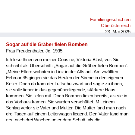
es auch gemacht und hat gesagt. „Ich bin so nahe zu daheim,
ich komm jetzt. Der Krieg, es ist aus.“ Die Postmeisterin, eine
so fanatische Frau, hat das sofort weitergegeben. Er wurde
Familiengeschichten
noch sofort standrechtlich geköpft oder gehängt. Das war in
Oberösterreich
den letzten Tagen, wo in Wien sch...
23. Mai 2025
Sogar auf die Gräber fielen Bomben
Frau Freudenthaler, Jg. 1935
Ich lese Ihnen von meiner Cousine, Viktoria Blasl, vor. Sie
schreibt als Überschrift: „Sogar auf die Gräber fielen Bomben“.
„Meine Eltern wohnten in Linz in der Altstadt. Am zwölften
Februar 45 gingen sie das Heulen der Sirene in den eigenen
Keller. Doch da kam der Luftschutzwart und sagte zu ihnen,
sie solle lieber in das gegenüberliegende, stärkere Haus
kommen. Sie liefen mit. Doch Bomben fielen bereits, als sie in
das Vorhaus kamen. Sie wurden verschüttet. Mit einem
Schlag verlor sie Vater und Mutter. Die Mutter fand man nach
drei Tagen auf einem Leiterwagen liegend. Den Vater fand man
erst nach drei Wochen unter dem Schutt, als die
Todesursache der Eltern kam, konnte ich nicht per Bahn nach
Linz fahren von Enns. So ging ich in die Ennser Kaserne und