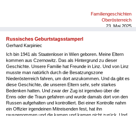
fragte, ob mich ein Militärauto mitnehmen könnte. Nach
langem Reden nahm mich eines mit. Dann konnte ich mit
Familiengeschichten
meiner Schwester alles weitere besprechen. DieToten dieses
Oberösterreich
Viertels der letzten Nacht waren im Turnsaal der
23. Mai 2025
Raimundschule...
Russisches Geburtstagsstamperl
Gerhard Karpiniec
Ich bin 1941 als Staatenloser in Wien geboren. Meine Eltern
kommen aus Czernowitz. Das als Hintergrund zu dieser
Geschichte. Unsere Familie hat Freunde in Linz. Und von Linz
musste man natürlich durch die Besatzungszone
Niederösterreich fahren, um dort anzukommen. Und da gibt es
diese Geschichte, die unseren Eltern sehr, sehr starkes
Bedenken hatten. Und zwar der Zug ist irgendwo über die
Enns oder die Traun gefahren und wurde damals dort von den
Russen aufgehalten und kontrolliert. Bei einer Kontrolle nahm
ein Offizier irgendeinen Mitreisenden fest, hat ihn
rausgenommen und die kamen und kamen nicht zurück. Und
als sie zurückkamen, war der Fahrgast stockbetrunken. Der
Grund war ganz einfach: Der Offizier hatte beim Durchlesen
bemerkt, dass die zwei das gleiche Geburtsdatum hatten. Ja,