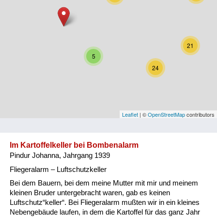
Niederösterreich
Oberösterreich
21
Salzburg
5
24
Steiermark
Tirol
Vorarlberg
Leaflet
| ©
OpenStreetMap
contributors
Wien
Im Kartoffelkeller bei Bombenalarm
Pindur Johanna, Jahrgang 1939
Kategorie
Fliegeralarm – Luftschutzkeller
Besatzungsmächte
Bei dem Bauern, bei dem meine Mutter mit mir und meinem
kleinen Bruder untergebracht waren, gab es keinen
Frauen, Mütter, Kinder
Luftschutz“keller“. Bei Fliegeralarm mußten wir in ein kleines
Nebengebäude laufen, in dem die Kartoffel für das ganz Jahr