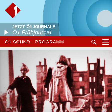
JETZT: Ö1 JOURNALE
Ö1 Frühjournal
Ö1 SOUND
PROGRAMM