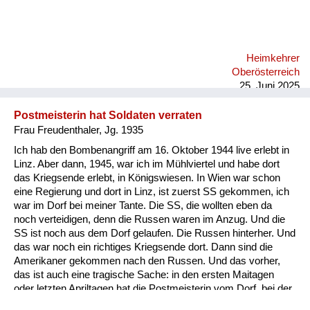
ich sehe diese vielen Leute, die gestorben sind. Also für mich
war das eine Geschichte, die unvorstellbar ist und ich fühle
mich auch in dieser Zeit hier nicht wohl, wo ein Schritt zurück
passiert in die Vergangenheit und man sich wieder gegenseitig
Heimkehrer
über Kontinente hinweg anbrüllt, und das ist einfach eine
Oberösterreich
fürchterliche Geschichte.
25. Juni 2025
Postmeisterin hat Soldaten verraten
Frau Freudenthaler, Jg. 1935
Ich hab den Bombenangriff am 16. Oktober 1944 live erlebt in
Linz. Aber dann, 1945, war ich im Mühlviertel und habe dort
das Kriegsende erlebt, in Königswiesen. In Wien war schon
eine Regierung und dort in Linz, ist zuerst SS gekommen, ich
war im Dorf bei meiner Tante. Die SS, die wollten eben da
noch verteidigen, denn die Russen waren im Anzug. Und die
SS ist noch aus dem Dorf gelaufen. Die Russen hinterher. Und
das war noch ein richtiges Kriegsende dort. Dann sind die
Amerikaner gekommen nach den Russen. Und das vorher,
das ist auch eine tragische Sache: in den ersten Maitagen
oder letzten Apriltagen hat die Postmeisterin vom Dorf, bei der
kam ein junger Soldat, wollte mit seinen Eltern telefonieren, hat