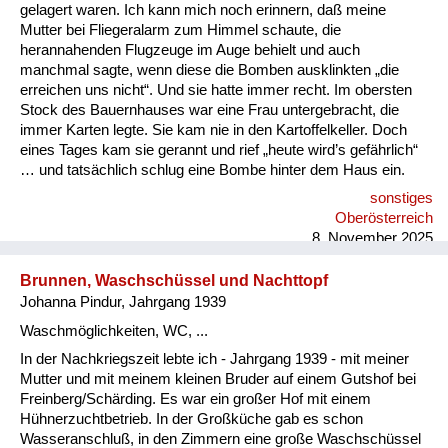
Versorgung
gelagert waren. Ich kann mich noch erinnern, daß meine
Mutter bei Fliegeralarm zum Himmel schaute, die
Heimkehrer
herannahenden Flugzeuge im Auge behielt und auch
manchmal sagte, wenn diese die Bomben ausklinkten „die
Fluchtgeschichten
erreichen uns nicht“. Und sie hatte immer recht. Im obersten
Stock des Bauernhauses war eine Frau untergebracht, die
Familiengeschichten
immer Karten legte. Sie kam nie in den Kartoffelkeller. Doch
eines Tages kam sie gerannt und rief „heute wird’s gefährlich“
Schule und Ausbildung
… und tatsächlich schlug eine Bombe hinter dem Haus ein.
sonstiges
Wiederaufbau und
Oberösterreich
Staatsvertrag
8. November 2025
Wohnen
Brunnen, Waschschüssel und Nachttopf
Johanna Pindur, Jahrgang 1939
sonstiges
Waschmöglichkeiten, WC, ...
In der Nachkriegszeit lebte ich - Jahrgang 1939 - mit meiner
Mutter und mit meinem kleinen Bruder auf einem Gutshof bei
Freinberg/Schärding. Es war ein großer Hof mit einem
Hühnerzuchtbetrieb. In der Großküche gab es schon
Wasseranschluß, in den Zimmern eine große Waschschüssel