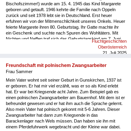
Bischofszimmer!) wurde am 15. 4. 1945 das Kind Margarete
geboren und getauft. 1946 kehrte die Familie nach Oppeln
zurück und seit 1978 lebt sie in Deutschland. Erst heuer
erfuhren wir von der Mitmenschlichkeit unseres Onkels. Heuer
feierte Margarete ihren 80. Geburtstag. Ihr Gatte machte ihr
ein Geschenk und suchte nach Spuren des Wohltäters. Mit
Nichten und Neffen traf sich das Geburtstagskind am 7. Juni
Fluchtgeschichten
2025 an dessen Grab (Pfarre Rannariedl, Pühret 4143
Oberösterreich
Neustift) in Österreich.
21. Juli 2025
Freundschaft mit polnischem Zwangsarbeiter
Frau Sammer
Mein Vater wohnt seit seiner Geburt in Gunskirchen, 1937 ist
er geboren. Er hat mir viel erzählt, was er so als Kind erlebt
hat. Er war bei Kriegsende acht Jahre. Zum Beispiel gab es
einen polnischen Zwangsarbeiter am Bauernhof. Mit dem ist er
befreundet gewesen und er hat ihm auch die Sprache gelernt.
Also mein Vater hat polnisch gekonnt mit 5-6 Jahren. Dieser
Zwangsarbeiter hat dann zum Kriegsende in das
Barackenlager nach Wels müssen. Dan haben sie ihn mit
einem Pferdefuhrwerk wegebracht und der Kleine war dabei.