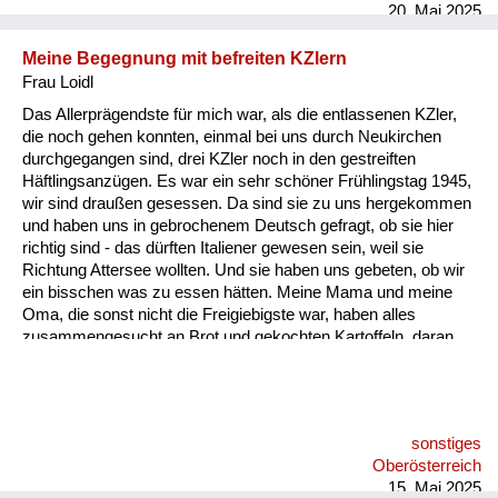
20. Mai 2025
Meine Begegnung mit befreiten KZlern
Frau Loidl
Das Allerprägendste für mich war, als die entlassenen KZler,
die noch gehen konnten, einmal bei uns durch Neukirchen
durchgegangen sind, drei KZler noch in den gestreiften
Häftlingsanzügen. Es war ein sehr schöner Frühlingstag 1945,
wir sind draußen gesessen. Da sind sie zu uns hergekommen
und haben uns in gebrochenem Deutsch gefragt, ob sie hier
richtig sind - das dürften Italiener gewesen sein, weil sie
Richtung Attersee wollten. Und sie haben uns gebeten, ob wir
ein bisschen was zu essen hätten. Meine Mama und meine
Oma, die sonst nicht die Freigiebigste war, haben alles
zusammengesucht an Brot und gekochten Kartoffeln, daran
erinnere ich mich sehr genau. Ich habe noch nie in meinem
Leben so etwas gesehen - Menschen, die nur mehr Haut und
Knochen sind.
sonstiges
Oberösterreich
15. Mai 2025