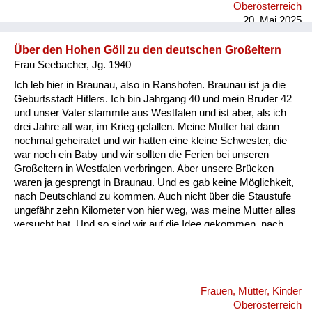
Oberösterreich
hingeschoben hab übers Brot, und ganz zum Schluss, wenn
20. Mai 2025
das Brot fertig war, hab ich dann di...
Über den Hohen Göll zu den deutschen Großeltern
Frau Seebacher, Jg. 1940
Ich leb hier in Braunau, also in Ranshofen. Braunau ist ja die
Geburtsstadt Hitlers. Ich bin Jahrgang 40 und mein Bruder 42
und unser Vater stammte aus Westfalen und ist aber, als ich
drei Jahre alt war, im Krieg gefallen. Meine Mutter hat dann
nochmal geheiratet und wir hatten eine kleine Schwester, die
war noch ein Baby und wir sollten die Ferien bei unseren
Großeltern in Westfalen verbringen. Aber unsere Brücken
waren ja gesprengt in Braunau. Und es gab keine Möglichkeit,
nach Deutschland zu kommen. Auch nicht über die Staustufe
ungefähr zehn Kilometer von hier weg, was meine Mutter alles
versucht hat. Und so sind wir auf die Idee gekommen, nach
Salzburg bzw. Hallein zu fahren. Mein Stiefvater und meine
Großmutter haben uns begleitet, weil meine Mutter hatte ja das
Baby. Und wir fuhren dort und gingen unter den Hohen Göll, da
gab es eine Hütte genau an der Grenze. Und ich glaube, das
Frauen, Mütter, Kinder
war das Purtschellerhaus. Und da haben sich viele Menschen
Oberösterreich
getroffen. Und von der anderen Seite ...