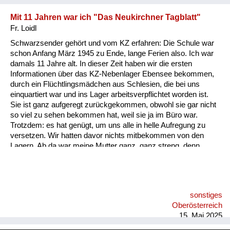
Mit 11 Jahren war ich "Das Neukirchner Tagblatt"
Fr. Loidl
Schwarzsender gehört und vom KZ erfahren: Die Schule war
schon Anfang März 1945 zu Ende, lange Ferien also. Ich war
damals 11 Jahre alt. In dieser Zeit haben wir die ersten
Informationen über das KZ-Nebenlager Ebensee bekommen,
durch ein Flüchtlingsmädchen aus Schlesien, die bei uns
einquartiert war und ins Lager arbeitsverpflichtet worden ist.
Sie ist ganz aufgeregt zurückgekommen, obwohl sie gar nicht
so viel zu sehen bekommen hat, weil sie ja im Büro war.
Trotzdem: es hat genügt, um uns alle in helle Aufregung zu
versetzen. Wir hatten davor nichts mitbekommen von den
Lagern. Ab da war meine Mutter ganz, ganz streng, denn
damals waren im Stadl meiner Großmutter schon
Volkssturmmänner aus Wien einquartiert. Die haben die
Frequenz eines Schwarzsenders im Radio gehabt - und die
haben mich animiert, den zu hören. Meine Mutter hatte Angst,
sonstiges
dass uns jemand anzeigt, aber ich habe gesagt: Wer soll denn
Oberösterreich
uns hören? Ich drehe ja eh ganz leise. Ich habe immer diesen
15. Mai 2025
englischen Schwa...