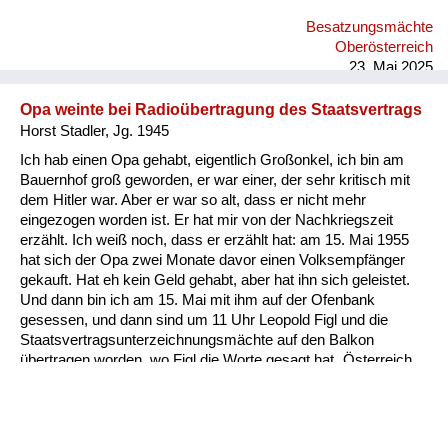
das ist die Geschichte zum Schmunzeln. Was meine Eltern
Besatzungsmächte
natürlich doch sehr bedrückt hat, weil damals gab es einige
Oberösterreich
Verschleppungen, die auch bekannt wurden, meist nur durch
23. Mai 2025
Hörensagen: sie hatten Ang...
Opa weinte bei Radioübertragung des Staatsvertrags
Horst Stadler, Jg. 1945
Ich hab einen Opa gehabt, eigentlich Großonkel, ich bin am
Bauernhof groß geworden, er war einer, der sehr kritisch mit
dem Hitler war. Aber er war so alt, dass er nicht mehr
eingezogen worden ist. Er hat mir von der Nachkriegszeit
erzählt. Ich weiß noch, dass er erzählt hat: am 15. Mai 1955
hat sich der Opa zwei Monate davor einen Volksempfänger
gekauft. Hat eh kein Geld gehabt, aber hat ihn sich geleistet.
Und dann bin ich am 15. Mai mit ihm auf der Ofenbank
gesessen, und dann sind um 11 Uhr Leopold Figl und die
Staatsvertragsunterzeichnungsmächte auf den Balkon
übertragen worden, wo Figl die Worte gesagt hat „Österreich
ist frei“. Mein Opa hat nie geweint und in diesem Augenblick
hat er wie ein kleines Kind vor Freude geweint. Da war er 80
Jahre alt. Und seitdem bin ich ein glühender Verfechter der
Demokratie, der Werte der Freiheit, der Vielfalt, weil ich merke,