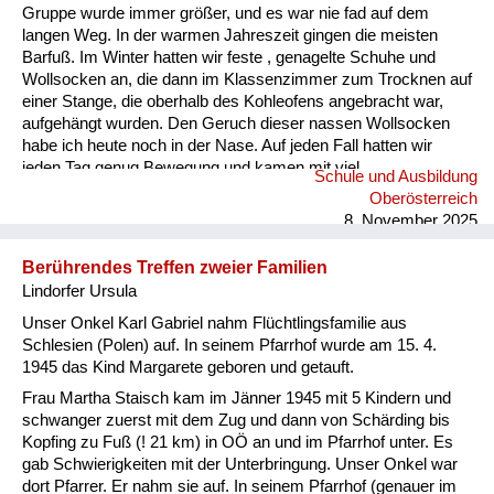
Gruppe wurde immer größer, und es war nie fad auf dem
langen Weg. In der warmen Jahreszeit gingen die meisten
Barfuß. Im Winter hatten wir feste , genagelte Schuhe und
Wollsocken an, die dann im Klassenzimmer zum Trocknen auf
einer Stange, die oberhalb des Kohleofens angebracht war,
aufgehängt wurden. Den Geruch dieser nassen Wollsocken
habe ich heute noch in der Nase. Auf jeden Fall hatten wir
jeden Tag genug Bewegung und kamen mit viel
Schule und Ausbildung
angereichertem Sauerstoff zum Unterricht.
Oberösterreich
8. November 2025
Berührendes Treffen zweier Familien
Lindorfer Ursula
Unser Onkel Karl Gabriel nahm Flüchtlingsfamilie aus
Schlesien (Polen) auf. In seinem Pfarrhof wurde am 15. 4.
1945 das Kind Margarete geboren und getauft.
Frau Martha Staisch kam im Jänner 1945 mit 5 Kindern und
schwanger zuerst mit dem Zug und dann von Schärding bis
Kopfing zu Fuß (! 21 km) in OÖ an und im Pfarrhof unter. Es
gab Schwierigkeiten mit der Unterbringung. Unser Onkel war
dort Pfarrer. Er nahm sie auf. In seinem Pfarrhof (genauer im