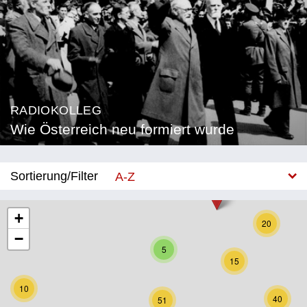
RADIOKOLLEG
Wie Österreich neu formiert wurde
Sortierung/Filter
A-Z
Neu
+
20
−
Bundesland
5
15
Burgenland
10
Kärnten
40
51