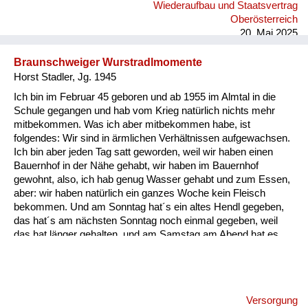
Wiederaufbau und Staatsvertrag
was für ein Schatz das ist, wenn man das verloren gehabt hat.
Oberösterreich
Für mich ist das sicher in meiner Einstellung ein Wendep...
20. Mai 2025
Braunschweiger Wurstradlmomente
Horst Stadler, Jg. 1945
Ich bin im Februar 45 geboren und ab 1955 im Almtal in die
Schule gegangen und hab vom Krieg natürlich nichts mehr
mitbekommen. Was ich aber mitbekommen habe, ist
folgendes: Wir sind in ärmlichen Verhältnissen aufgewachsen.
Ich bin aber jeden Tag satt geworden, weil wir haben einen
Bauernhof in der Nähe gehabt, wir haben im Bauernhof
gewohnt, also, ich hab genug Wasser gehabt und zum Essen,
aber: wir haben natürlich ein ganzes Woche kein Fleisch
bekommen. Und am Sonntag hat´s ein altes Hendl gegeben,
das hat´s am nächsten Sonntag noch einmal gegeben, weil
das hat länger gehalten, und am Samstag am Abend hat es
etwas gegeben, was einmalig war und zwar hat´s am Abend
für uns Kinder a Braunschweiger gegeben, und zwar
aufgeschnitten in dünne Radln und die haben wir aufs Brot
gelegt. Und da weiß ich heut noch, wie ich damals als kleiner
Versorgung
Bub mit der Zunge allweil die Braunschweiger Radln vor mich