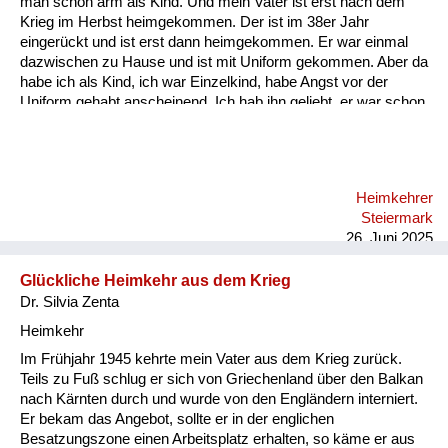
man schon arm als Kind. Und mein Vater ist erst nach dem
Versorgung
Krieg im Herbst heimgekommen. Der ist im 38er Jahr
eingerückt und ist erst dann heimgekommen. Er war einmal
Heimkehrer
dazwischen zu Hause und ist mit Uniform gekommen. Aber da
habe ich als Kind, ich war Einzelkind, habe Angst vor der
Fluchtgeschichten
Uniform gehabt anscheinend. Ich hab ihn geliebt, er war schon
ein super Mensch. Und es ist halt so, dass wenn immer die
Familiengeschichten
Heimkehrer heim gekommen sind nach Graz am Bahnhof, da
sind die Frauen angeschrieben worden. Da haben sie eine
Schule und Ausbildung
Verständigung gekriegt, dass ihre Männer heimkommen und
Heimkehrer
meine Mutter ist mit mir immer am Bahnhof fahren mit dem
Wiederaufbau und
Steiermark
Fahrrad und der Vati war halt nie dabei, sie hat auch keine
Staatsvertrag
26. Juni 2025
Verständigung geha...
Wohnen
Glückliche Heimkehr aus dem Krieg
Dr. Silvia Zenta
sonstiges
Heimkehr
Im Frühjahr 1945 kehrte mein Vater aus dem Krieg zurück.
Teils zu Fuß schlug er sich von Griechenland über den Balkan
nach Kärnten durch und wurde von den Engländern interniert.
Er bekam das Angebot, sollte er in der englichen
Besatzungszone einen Arbeitsplatz erhalten, so käme er aus