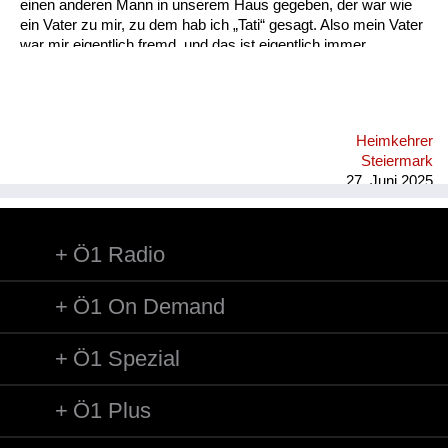
einen anderen Mann in unserem Haus gegeben, der war wie
ein Vater zu mir, zu dem hab ich „Tati“ gesagt. Also mein Vater
war mir eigentlich fremd, und das ist eigentlich immer
geblieben, also bin ich mit ihm nie so richtig warm geworden.
Heimkehrer
Steiermark
27. Juni 2025
Ö1 Radio
Ö1 On Demand
Ö1 Spezial
Ö1 Plus