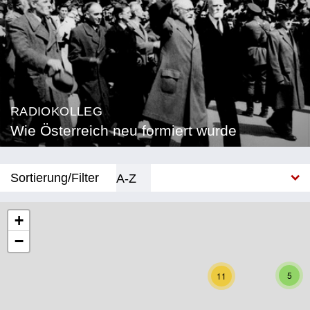
RADIOKOLLEG
Wie Österreich neu formiert wurde
Sortierung/Filter
A-Z
Neu
+
−
Bundesland
Burgenland
5
11
Kärnten