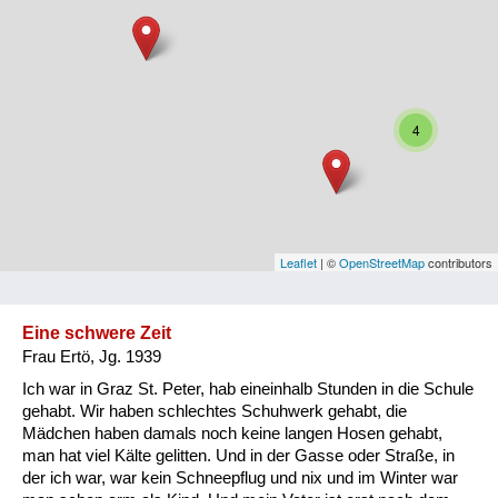
Niederösterreich
Oberösterreich
Salzburg
4
Steiermark
Tirol
Vorarlberg
Leaflet
| ©
OpenStreetMap
contributors
Wien
Eine schwere Zeit
Frau Ertö, Jg. 1939
Kategorie
Ich war in Graz St. Peter, hab eineinhalb Stunden in die Schule
Besatzungsmächte
gehabt. Wir haben schlechtes Schuhwerk gehabt, die
Mädchen haben damals noch keine langen Hosen gehabt,
Frauen, Mütter, Kinder
man hat viel Kälte gelitten. Und in der Gasse oder Straße, in
der ich war, war kein Schneepflug und nix und im Winter war