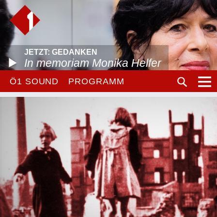
JETZT: GEDANKEN
In memoriam Monika Helfer
Ö1 SOUND
PROGRAMM