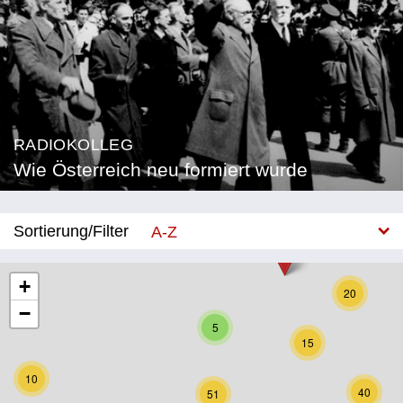
RADIOKOLLEG
Wie Österreich neu formiert wurde
Sortierung/Filter
A-Z
Neu
+
20
−
Bundesland
5
15
Burgenland
10
Kärnten
40
51