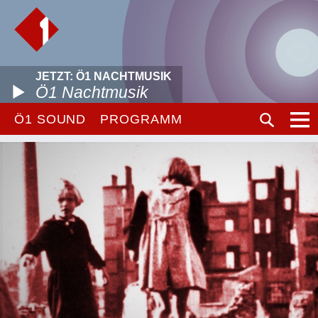
JETZT: Ö1 NACHTMUSIK
Ö1 Nachtmusik
Ö1 SOUND
PROGRAMM