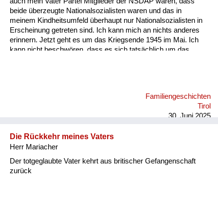
auch mein Vater Partei Mitglieder der NSDAP waren, dass
Versorgung
beide überzeugte Nationalsozialisten waren und das in
meinem Kindheitsumfeld überhaupt nur Nationalsozialisten in
Heimkehrer
Erscheinung getreten sind. Ich kann mich an nichts anderes
erinnern. Jetzt geht es um das Kriegsende 1945 im Mai. Ich
Fluchtgeschichten
kann nicht beschwören, dass es sich tatsächlich um das
Kriegsende oder um Hitlers Tod gehandelt hat, der Ende April
Familiengeschichten
im Radio verlautbart wurde, dass er heldenmütig im Kampf
gefallen sei. Auf jeden Fall bin ich damals mit meiner Mutter
Schule und Ausbildung
von unserem Gehöft am Berghang hinunter auf den Dorfplatz
Familiengeschichten
gegangen, wo vor dem einzigen höheren Haus, das dort
Wiederaufbau und
Tirol
existiert hat, in Sankt Jakob vor dem Hotel Post ein
Staatsvertrag
30. Juni 2025
Fahnenmast wa...
Wohnen
Die Rückkehr meines Vaters
Herr Mariacher
sonstiges
Der totgeglaubte Vater kehrt aus britischer Gefangenschaft
zurück