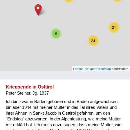
Niederösterreich
Oberösterreich
21
Salzburg
5
24
Steiermark
Tirol
Vorarlberg
Leaflet
| ©
OpenStreetMap
contributors
Wien
Kriegsende in Osttirol
Peter Steiner, Jg. 1937
Kategorie
Ich bin zwar in Baden geboren und in Baden aufgewachsen,
Besatzungsmächte
bin aber 1944 mit meiner Mutter in das Tal ihres Vaters und
ihrer Ahnen in Sankt Jakob in Osttirol gefahren, um den
Frauen, Mütter, Kinder
"Endsieg" abzuwarten, In der Alpenfestung, wie meine Mutter
mir erklärt hat. Ich muss dazu sagen, dass meine Mutter, wie