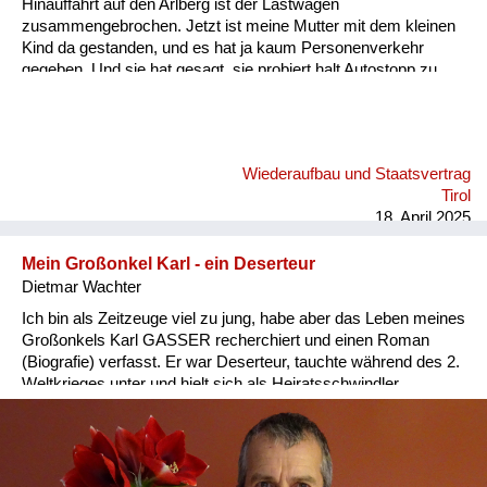
Hinauffahrt auf den Arlberg ist der Lastwagen
zusammengebrochen. Jetzt ist meine Mutter mit dem kleinen
Kind da gestanden, und es hat ja kaum Personenverkehr
gegeben. Und sie hat gesagt, sie probiert halt Autostopp zu
machen, und dann kommt von irgendwo ein Auto daher. Es
war ein weinroter Personenkraftwagen mit zwei Herren
drinnen. Der hat glatt gestoppt, und der Chauffeur hat seinen
Beifahrer gebeten, dass er sich nach hinten setzt. Meine
Wiederaufbau und Staatsvertrag
Mutter konnte vorne einsteigen und ich bin hinten bei dem
Tirol
anderen Herren gesessen. Zu dieser Zeit damals konnte ich
18. April 2025
kaum im Auto mit...
Mein Großonkel Karl - ein Deserteur
Dietmar Wachter
Ich bin als Zeitzeuge viel zu jung, habe aber das Leben meines
Großonkels Karl GASSER recherchiert und einen Roman
(Biografie) verfasst. Er war Deserteur, tauchte während des 2.
Weltkrieges unter und hielt sich als Heiratsschwindler,
Betrüger und Hochstapler über Wasser. Er schleppte Juden
und Nazis gleichfalls. Nach dem Krieg tauchte er unter.