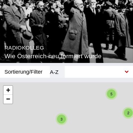
RADIOKOLLEG
Wie Österreich neu formiert wurde
Sortierung/Filter
A-Z
Neu
+
5
−
Bundesland
Burgenland
2
3
Kärnten