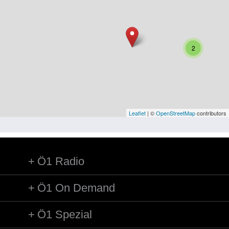
Niederösterreich
Oberösterreich
Salzburg
2
Steiermark
Tirol
Vorarlberg
Leaflet
| ©
OpenStreetMap
contributors
Wien
Ö1 Radio
Kategorie
Besatzungsmächte
Ö1 On Demand
Frauen, Mütter, Kinder
Ö1 Spezial
Versorgung