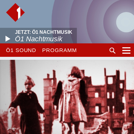
JETZT: Ö1 NACHTMUSIK
Ö1 Nachtmusik
Ö1 SOUND
PROGRAMM