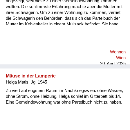
angezeigt, weil diese zu einer Gemeindewohnung kommen
wollten. Die schlimmste Erfahrung machte aber die Mutter mit
ihrer Schwägerin. Um zu einer Wohnung zu kommen, verriet
die Schwägerin den Behörden, dass sich das Parteibuch der
Mutter im Kohlenkeller in einem Müllsack befindet. Sie hatte
es, im Gegensatz zu den meisten, nicht sofort weggeworfen.
Dabei hatte sich die Mutter nie politisch betätigt, im Gegenteil,
sie hat als Straßenbahnschaffnerin schwer gearbeitet im
Zweiten Weltkrieg (...) Erst eineinhalb Jahre später kam die
Wohnen
Mutter meiner Lebensgefährtin frei, und zwar aus dem Grund,
Wien
weil die Gerichtsbarkeit langsam arbeitete und we...
20. April 2025
Mäuse in der Lamperie
Helga Matis, Jg. 1945
Zu viert auf engstem Raum im Nachkriegswien: ohne Wasser,
ohne Strom, ohne Heizung. Helga schlief im Gitterbett bis 14.
Eine Gemeindewohnung war ohne Parteibuch nicht zu haben.