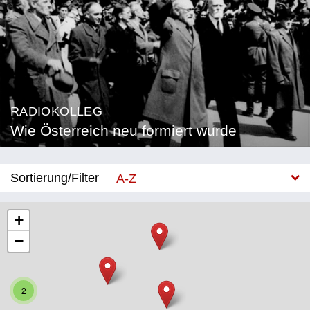
RADIOKOLLEG
Wie Österreich neu formiert wurde
Sortierung/Filter
A-Z
Neu
+
−
Bundesland
Burgenland
2
Kärnten