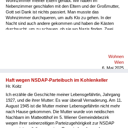
Wohnzimmer meiner Eltern gehabt. Wir haben im
Versorgung
Nebenzimmer geschlafen mit den Eltern und der Großmutter,
Gott sei Dank ist nichts passiert. Man musste das
Heimkehrer
Wohnzimmer durchqueren, um aufs Klo zu gehen. In der
Nacht sind auch andere gekommen und haben die Kästen
Fluchtgeschichten
durchsucht, um zu schauen, ob sie wo Nazis finden. Zwei
Jahre lang waren später auch zwei Offiziere einquartiert bei
Familiengeschichten
uns. Obwohl sie auf die alten Ölgemälde geschossen haben,
haben wir uns nicht geängstigt, wir fühlten uns von den Eltern
Schule und Ausbildung
beschützt. Und ich erinnere mich an die unheimlich schönen
Wohnen
Marschgesänge, die die Russen beim Marschieren durch die
Wiederaufbau und
Wien
Straßen gesungen haben.
Staatsvertrag
6. Mai 2025
Wohnen
Haft wegen NSDAP-Parteibuch im Kohlenkeller
Hr. Koitz
sonstiges
Ich erzähle die Geschichte meiner Lebensgefährtin, Jahrgang
1927, und die ihrer Mutter: Es war überall Vernaderung. Am 11.
August 1945 ist die Mutter meiner Lebensgefährtin nicht mehr
nach Hause gekommen. Die Mutter wurde von neidischen
Nachbarn im Matteottihof im 5. Wiener Gemeindebezirk
wegen ihrer seinerzeitigen Parteizugehörigkeit zur NSDAP