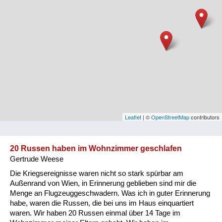
Niederösterreich
Oberösterreich
Salzburg
Steiermark
Tirol
Vorarlberg
Leaflet
| ©
OpenStreetMap
contributors
Wien
20 Russen haben im Wohnzimmer geschlafen
Gertrude Weese
Kategorie
Die Kriegsereignisse waren nicht so stark spürbar am
Besatzungsmächte
Außenrand von Wien, in Erinnerung geblieben sind mir die
Menge an Flugzeuggeschwadern. Was ich in guter Erinnerung
Frauen, Mütter, Kinder
habe, waren die Russen, die bei uns im Haus einquartiert
waren. Wir haben 20 Russen einmal über 14 Tage im