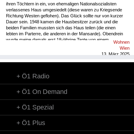
ihren Töchtern in ein, von ehemaligen Nationalsozialisten
verlassenes Haus umgesiedelt (diese waren zu Kriegsende
Richtung Westen geflohen). Das Glück sollte nur von kurzer
Dauer sein. 1948 kamen die Hausbesitzer zurück und die
beiden Familien mussten sich das Haus teilen (die einen
lebten im Parterre, die anderen in der Mansarde). Obendrein
wurde meine damals erst 18-jährige Tante von einem
Wohnen
russischen Besatzungssoldaten geschwängert. Sie lebte
Wien
daraufhin samt Kind bei ihren Eltern (s.o.). Von 1949 - 1954
13. März 2025
arbeitete sie in der Schweiz, das Kind wurde während dieser
Zeit von den Großeltern aufgezogen. Erst 1957 normalisierte
sich die Lage. Es wurde ein Gemeindebau im Ort errichtet und
Ö1 Radio
meine Großeltern konnten dort einziehen. Über all diese
Vorkommnisse wurde in der Familie nie gesprochen. Als mir
diese, und viel...
Ö1 On Demand
Ö1 Spezial
Ö1 Plus