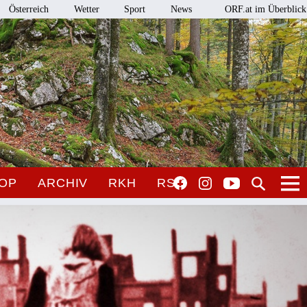
Österreich
Wetter
Sport
News
ORF.at im Überblick
OP
ARCHIV
RKH
RSO