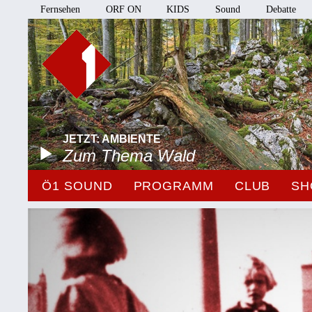
Fernsehen
ORF ON
KIDS
Sound
Debatte
JETZT: AMBIENTE
Zum Thema Wald
Ö1 SOUND
PROGRAMM
CLUB
SH