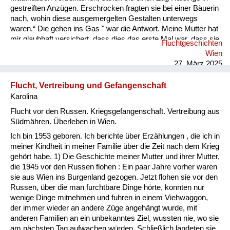
gestreiften Anzügen. Erschrocken fragten sie bei einer Bäuerin
nach, wohin diese ausgemergelten Gestalten unterwegs
waren.“ Die gehen ins Gas " war die Antwort. Meine Mutter hat
mir glaubhaft versichert, dass dies das erste Mal war, dass sie
Fluchtgeschichten
und ihre Freundinnen von den grauenhaften Vorgängen in den
Wien
KZs erfahren haben. Man wusste wohl, dass es
27. März 2025
Konzentrationslager gab, aber man dachte, es seien Straflager
für Kriminelle . Die Bewohner der Umgebung eines KZ wus...
Flucht, Vertreibung und Gefangenschaft
Karolina
Flucht vor den Russen. Kriegsgefangenschaft. Vertreibung aus
Südmähren. Überleben in Wien.
Ich bin 1953 geboren. Ich berichte über Erzählungen , die ich in
meiner Kindheit in meiner Familie über die Zeit nach dem Krieg
gehört habe. 1) Die Geschichte meiner Mutter und ihrer Mutter,
die 1945 vor den Russen flohen : Ein paar Jahre vorher waren
sie aus Wien ins Burgenland gezogen. Jetzt flohen sie vor den
Russen, über die man furchtbare Dinge hörte, konnten nur
wenige Dinge mitnehmen und fuhren in einem Viehwaggon,
der immer wieder an andere Züge angehängt wurde, mit
anderen Familien an ein unbekanntes Ziel, wussten nie, wo sie
am nächsten Tag aufwachen würden. Schließlich landeten sie