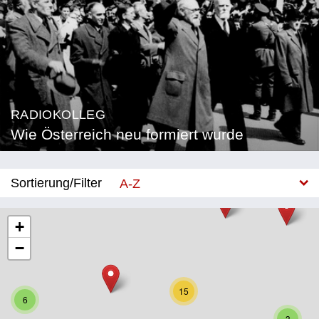
RADIOKOLLEG
Wie Österreich neu formiert wurde
Sortierung/Filter
A-Z
Neu
+
−
Bundesland
Burgenland
15
6
Kärnten
3