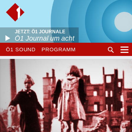
JETZT: Ö1 JOURNALE
Ö1 Journal um acht
Ö1 SOUND
PROGRAMM