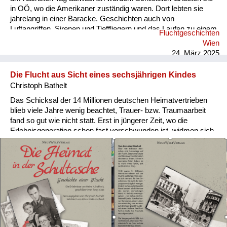
in OÖ, wo die Amerikaner zuständig waren. Dort lebten sie
jahrelang in einer Baracke. Geschichten auch von
Luftangriffen, Sirenen und Tieffliegern und das Laufen zu einem
Fluchtgeschichten
Luftschutzkeller hörte ich. Von der Angst sprach meine Mutter,
Wien
und dass sie aus Angst immer etwas essen musste. Es gab
24. März 2025
aber wenig, rationierte Lebensmittel, Butter, Brot, Mehl, Zucker
nur mit Essensmarken. Sie konnte mit d...
Die Flucht aus Sicht eines sechsjährigen Kindes
Christoph Bathelt
Das Schicksal der 14 Millionen deutschen Heimatvertrieben
blieb viele Jahre wenig beachtet, Trauer- bzw. Traumaarbeit
fand so gut wie nicht statt. Erst in jüngerer Zeit, wo die
Erlebnisgeneration schon fast verschwunden ist, widmen sich
Wissenschaftler dem Schicksal der „Kriegskinder“. Darum
habe ich die Flucht meines Vaters als Graphic Novel
herausgegeben. Das Trauma der Flucht und die
anschließende bedürftige Kindheit hat meinen Vater zwar
geprägt, aber niemals verbittert. Seine Erlebnisse bestätigen
den Satz Viktor Frankls, wonach es nur zwei
Menschenrassen gibt: nämlich die ‚Rasse‘ der anständigen
Menschen und die ‚Rasse‘ der unanständigen Menschen.
Darum freue ich mich, dass der Neue Welt Verlag und mein