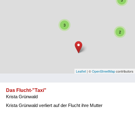
Niederösterreich
Oberösterreich
3
Salzburg
2
Steiermark
Tirol
Vorarlberg
Leaflet
| ©
OpenStreetMap
contributors
Wien
Das Flucht-"Taxi"
Krista Grünwald
Kategorie
Krista Grünwald verliert auf der Flucht ihre Mutter
Besatzungsmächte
Frauen, Mütter, Kinder