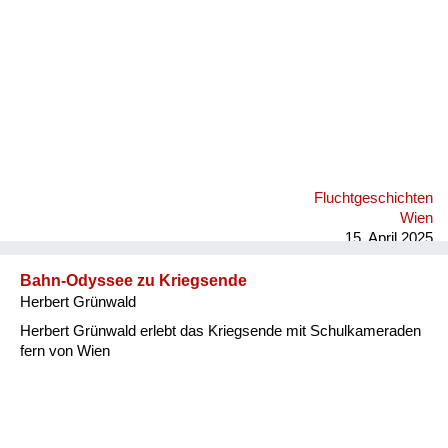
Versorgung
Heimkehrer
Fluchtgeschichten
Familiengeschichten
Schule und Ausbildung
Fluchtgeschichten
Wiederaufbau und
Wien
Staatsvertrag
15. April 2025
Wohnen
Bahn-Odyssee zu Kriegsende
Herbert Grünwald
sonstiges
Herbert Grünwald erlebt das Kriegsende mit Schulkameraden
fern von Wien