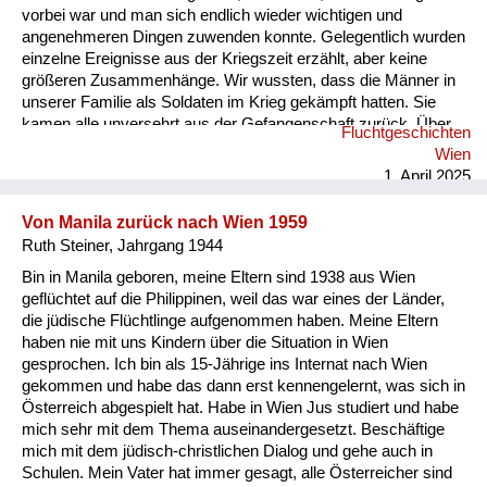
vorbei war und man sich endlich wieder wichtigen und
angenehmeren Dingen zuwenden konnte. Gelegentlich wurden
einzelne Ereignisse aus der Kriegszeit erzählt, aber keine
größeren Zusammenhänge. Wir wussten, dass die Männer in
unserer Familie als Soldaten im Krieg gekämpft hatten. Sie
kamen alle unversehrt aus der Gefangenschaft zurück. Über
Fluchtgeschichten
dieses Kapitel sprach man ebenfalls wenig, einige Anekdoten
Wien
sind mir bekannt. Im Geschichtsunterricht wurde das Thema
1. April 2025
3. Reich in der Oberstufe im Leistungskurs ein halbes Jahr
lang ausführlich behandelt. Jeder Schüler hielt ein Referat zu
Von Manila zurück nach Wien 1959
einem Thema, ic...
Ruth Steiner, Jahrgang 1944
Bin in Manila geboren, meine Eltern sind 1938 aus Wien
geflüchtet auf die Philippinen, weil das war eines der Länder,
die jüdische Flüchtlinge aufgenommen haben. Meine Eltern
haben nie mit uns Kindern über die Situation in Wien
gesprochen. Ich bin als 15-Jährige ins Internat nach Wien
gekommen und habe das dann erst kennengelernt, was sich in
Österreich abgespielt hat. Habe in Wien Jus studiert und habe
mich sehr mit dem Thema auseinandergesetzt. Beschäftige
mich mit dem jüdisch-christlichen Dialog und gehe auch in
Schulen. Mein Vater hat immer gesagt, alle Österreicher sind