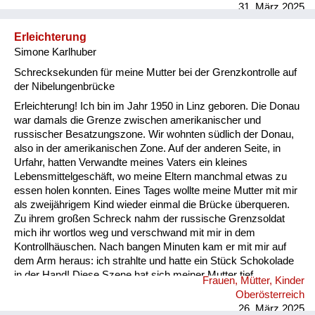
31. März 2025
Erleichterung
Simone Karlhuber
Schrecksekunden für meine Mutter bei der Grenzkontrolle auf
der Nibelungenbrücke
Erleichterung! Ich bin im Jahr 1950 in Linz geboren. Die Donau
war damals die Grenze zwischen amerikanischer und
russischer Besatzungszone. Wir wohnten südlich der Donau,
also in der amerikanischen Zone. Auf der anderen Seite, in
Urfahr, hatten Verwandte meines Vaters ein kleines
Lebensmittelgeschäft, wo meine Eltern manchmal etwas zu
essen holen konnten. Eines Tages wollte meine Mutter mit mir
als zweijährigem Kind wieder einmal die Brücke überqueren.
Zu ihrem großen Schreck nahm der russische Grenzsoldat
mich ihr wortlos weg und verschwand mit mir in dem
Kontrollhäuschen. Nach bangen Minuten kam er mit mir auf
dem Arm heraus: ich strahlte und hatte ein Stück Schokolade
in der Hand! Diese Szene hat sich meiner Mutter tief
Frauen, Mütter, Kinder
eingeprägt, sie hat sie mir öfters erzählt. Die Nibelungenbrücke
Oberösterreich
bildete bis 1955 die Grenze zwischen den beiden Zonen, bis
26. März 2025