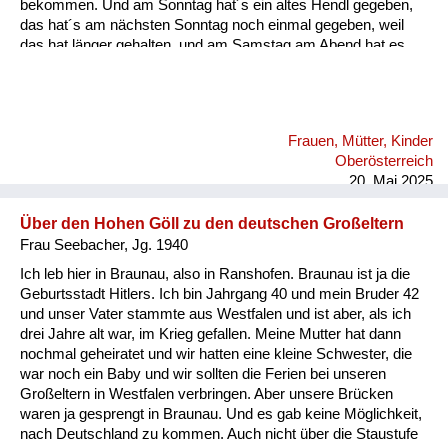
bekommen. Und am Sonntag hat´s ein altes Hendl gegeben,
das hat´s am nächsten Sonntag noch einmal gegeben, weil
das hat länger gehalten, und am Samstag am Abend hat es
etwas gegeben, was einmalig war und zwar hat´s am Abend
für uns Kinder a Braunschweiger gegeben, und zwar
aufgeschnitten in dünne Radln und die haben wir aufs Brot
gelegt. Und da weiß ich heut noch, wie ich damals als kleiner
Frauen, Mütter, Kinder
Bub mit der Zunge allweil die Braunschweiger Radln vor mich
Oberösterreich
hingeschoben hab übers Brot, und ganz zum Schluss, wenn
20. Mai 2025
das Brot fertig war, hab ich dann di...
Über den Hohen Göll zu den deutschen Großeltern
Frau Seebacher, Jg. 1940
Ich leb hier in Braunau, also in Ranshofen. Braunau ist ja die
Geburtsstadt Hitlers. Ich bin Jahrgang 40 und mein Bruder 42
und unser Vater stammte aus Westfalen und ist aber, als ich
drei Jahre alt war, im Krieg gefallen. Meine Mutter hat dann
nochmal geheiratet und wir hatten eine kleine Schwester, die
war noch ein Baby und wir sollten die Ferien bei unseren
Großeltern in Westfalen verbringen. Aber unsere Brücken
waren ja gesprengt in Braunau. Und es gab keine Möglichkeit,
nach Deutschland zu kommen. Auch nicht über die Staustufe