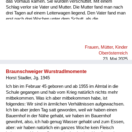
das Vorhaus kamen. Sie wurden verschüttet. Mit einem
Schlag verlor sie Vater und Mutter. Die Mutter fand man nach
drei Tagen auf einem Leiterwagen liegend. Den Vater fand man
erst nach drei Wochen unter dem Schutt, als die
Todesursache der Eltern kam, konnte ich nicht per Bahn nach
Linz fahren von Enns. So ging ich in die Ennser Kaserne und
fragte, ob mich ein Militärauto mitnehmen könnte. Nach
langem Reden nahm mich eines mit. Dann konnte ich mit
Frauen, Mütter, Kinder
meiner Schwester alles weitere besprechen. DieToten dieses
Oberösterreich
Viertels der letzten Nacht waren im Turnsaal der
23. Mai 2025
Raimundschule...
Braunschweiger Wurstradlmomente
Horst Stadler, Jg. 1945
Ich bin im Februar 45 geboren und ab 1955 im Almtal in die
Schule gegangen und hab vom Krieg natürlich nichts mehr
mitbekommen. Was ich aber mitbekommen habe, ist
folgendes: Wir sind in ärmlichen Verhältnissen aufgewachsen.
Ich bin aber jeden Tag satt geworden, weil wir haben einen
Bauernhof in der Nähe gehabt, wir haben im Bauernhof
gewohnt, also, ich hab genug Wasser gehabt und zum Essen,
aber: wir haben natürlich ein ganzes Woche kein Fleisch