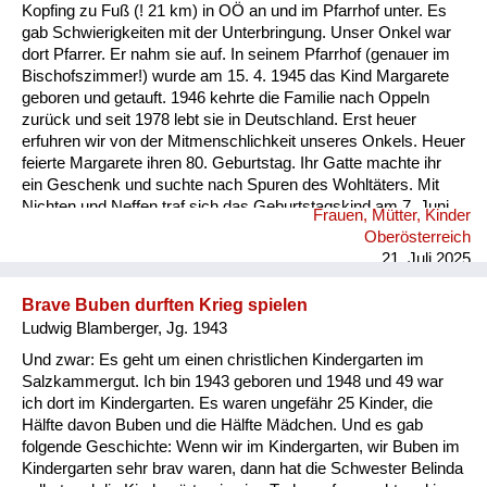
Versorgung
Kopfing zu Fuß (! 21 km) in OÖ an und im Pfarrhof unter. Es
gab Schwierigkeiten mit der Unterbringung. Unser Onkel war
Heimkehrer
dort Pfarrer. Er nahm sie auf. In seinem Pfarrhof (genauer im
Bischofszimmer!) wurde am 15. 4. 1945 das Kind Margarete
Fluchtgeschichten
geboren und getauft. 1946 kehrte die Familie nach Oppeln
zurück und seit 1978 lebt sie in Deutschland. Erst heuer
Familiengeschichten
erfuhren wir von der Mitmenschlichkeit unseres Onkels. Heuer
feierte Margarete ihren 80. Geburtstag. Ihr Gatte machte ihr
Schule und Ausbildung
ein Geschenk und suchte nach Spuren des Wohltäters. Mit
Nichten und Neffen traf sich das Geburtstagskind am 7. Juni
Frauen, Mütter, Kinder
Wiederaufbau und
2025 an dessen Grab (Pfarre Rannariedl, Pühret 4143
Oberösterreich
Neustift) in Österreich.
Staatsvertrag
21. Juli 2025
Wohnen
Brave Buben durften Krieg spielen
Ludwig Blamberger, Jg. 1943
sonstiges
Und zwar: Es geht um einen christlichen Kindergarten im
Salzkammergut. Ich bin 1943 geboren und 1948 und 49 war
ich dort im Kindergarten. Es waren ungefähr 25 Kinder, die
Hälfte davon Buben und die Hälfte Mädchen. Und es gab
folgende Geschichte: Wenn wir im Kindergarten, wir Buben im
Kindergarten sehr brav waren, dann hat die Schwester Belinda