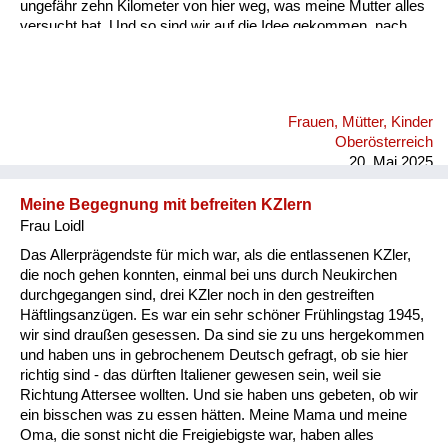
ungefähr zehn Kilometer von hier weg, was meine Mutter alles
versucht hat. Und so sind wir auf die Idee gekommen, nach
Salzburg bzw. Hallein zu fahren. Mein Stiefvater und meine
Großmutter haben uns begleitet, weil meine Mutter hatte ja das
Baby. Und wir fuhren dort und gingen unter den Hohen Göll, da
gab es eine Hütte genau an der Grenze. Und ich glaube, das
Frauen, Mütter, Kinder
war das Purtschellerhaus. Und da haben sich viele Menschen
Oberösterreich
getroffen. Und von der anderen Seite ...
20. Mai 2025
Meine Begegnung mit befreiten KZlern
Frau Loidl
Das Allerprägendste für mich war, als die entlassenen KZler,
die noch gehen konnten, einmal bei uns durch Neukirchen
durchgegangen sind, drei KZler noch in den gestreiften
Häftlingsanzügen. Es war ein sehr schöner Frühlingstag 1945,
wir sind draußen gesessen. Da sind sie zu uns hergekommen
und haben uns in gebrochenem Deutsch gefragt, ob sie hier
richtig sind - das dürften Italiener gewesen sein, weil sie
Richtung Attersee wollten. Und sie haben uns gebeten, ob wir
ein bisschen was zu essen hätten. Meine Mama und meine
Oma, die sonst nicht die Freigiebigste war, haben alles