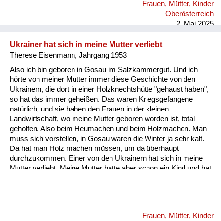
Frauen, Mütter, Kinder
Oberösterreich
2. Mai 2025
Ukrainer hat sich in meine Mutter verliebt
Therese Eisenmann, Jahrgang 1953
Also ich bin geboren in Gosau im Salzkammergut. Und ich
hörte von meiner Mutter immer diese Geschichte von den
Ukrainern, die dort in einer Holzknechtshütte "gehaust haben",
so hat das immer geheißen. Das waren Kriegsgefangene
natürlich, und sie haben den Frauen in der kleinen
Landwirtschaft, wo meine Mutter geboren worden ist, total
geholfen. Also beim Heumachen und beim Holzmachen. Man
muss sich vorstellen, in Gosau waren die Winter ja sehr kalt.
Da hat man Holz machen müssen, um da überhaupt
durchzukommen. Einer von den Ukrainern hat sich in meine
Mutter verliebt. Meine Mutter hatte aber schon ein Kind und hat
auf ihren Mann, den Hans Eisenmann, gewartet, der aber dann
erst 1947 heimgekommen ist. Sie hat das nie direkt gesagt,
aber ich nehme an, dass sie auch verliebt war in den Seham,
so hat der geheißen. Und nachher, glaube ich, dass sie immer
Frauen, Mütter, Kinder
erwartet hätte, dass von ihm einmal Post kommt. Ich habe