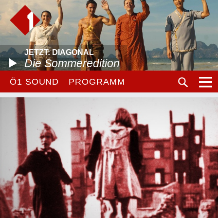
JETZT: DIAGONAL
Die Sommeredition
Ö1 SOUND
PROGRAMM