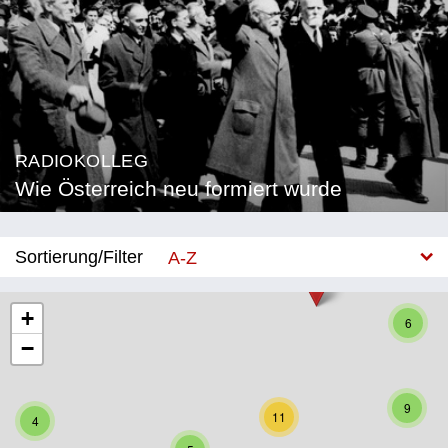
RADIOKOLLEG
Wie Österreich neu formiert wurde
Sortierung/Filter
A-Z
Neu
+
6
−
Bundesland
Burgenland
9
11
4
Kärnten