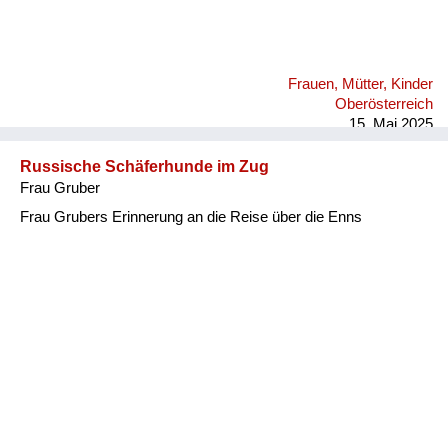
damals waren im Stadl meiner Großmutter schon
Volkssturmmänner aus Wien einquartiert. Die haben die
Frequenz eines Schwarzsenders im Radio gehabt - und die
haben mich animiert, den zu hören. Meine Mutter hatte Angst,
Frauen, Mütter, Kinder
dass uns jemand anzeigt, aber ich habe gesagt: Wer soll denn
Oberösterreich
uns hören? Ich drehe ja eh ganz leise. Ich habe immer diesen
15. Mai 2025
englischen Schwa...
Russische Schäferhunde im Zug
Frau Gruber
Frau Grubers Erinnerung an die Reise über die Enns