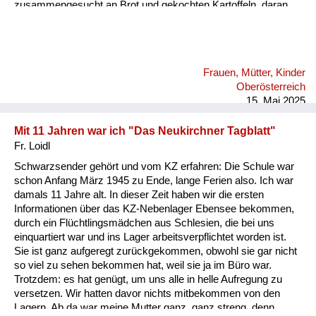
zusammengesucht an Brot und gekochten Kartoffeln, daran
erinnere ich mich sehr genau. Ich habe noch nie in meinem
Leben so etwas gesehen - Menschen, die nur mehr Haut und
Knochen sind.
Frauen, Mütter, Kinder
Oberösterreich
15. Mai 2025
Mit 11 Jahren war ich "Das Neukirchner Tagblatt"
Fr. Loidl
Schwarzsender gehört und vom KZ erfahren: Die Schule war
schon Anfang März 1945 zu Ende, lange Ferien also. Ich war
damals 11 Jahre alt. In dieser Zeit haben wir die ersten
Informationen über das KZ-Nebenlager Ebensee bekommen,
durch ein Flüchtlingsmädchen aus Schlesien, die bei uns
einquartiert war und ins Lager arbeitsverpflichtet worden ist.
Sie ist ganz aufgeregt zurückgekommen, obwohl sie gar nicht
so viel zu sehen bekommen hat, weil sie ja im Büro war.
Trotzdem: es hat genügt, um uns alle in helle Aufregung zu
versetzen. Wir hatten davor nichts mitbekommen von den
Lagern. Ab da war meine Mutter ganz, ganz streng, denn