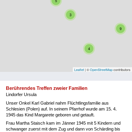
5
Niederösterreich
3
Oberösterreich
9
Salzburg
Steiermark
4
Tirol
Vorarlberg
Leaflet
| ©
OpenStreetMap
contributors
Wien
Berührendes Treffen zweier Familien
Lindorfer Ursula
Kategorie
Unser Onkel Karl Gabriel nahm Flüchtlingsfamilie aus
Besatzungsmächte
Schlesien (Polen) auf. In seinem Pfarrhof wurde am 15. 4.
1945 das Kind Margarete geboren und getauft.
Frauen, Mütter, Kinder
Frau Martha Staisch kam im Jänner 1945 mit 5 Kindern und
schwanger zuerst mit dem Zug und dann von Schärding bis