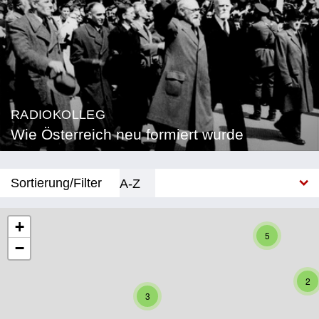
RADIOKOLLEG
Wie Österreich neu formiert wurde
Sortierung/Filter
A-Z
Neu
+
5
−
Bundesland
Burgenland
2
3
Kärnten