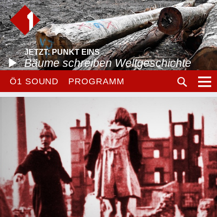
JETZT: PUNKT EINS
Bäume schreiben Weltgeschichte
Ö1 SOUND
PROGRAMM