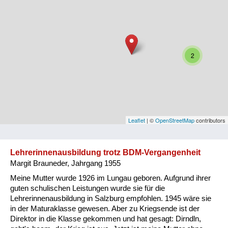
Niederösterreich
Oberösterreich
Salzburg
2
Steiermark
Tirol
Vorarlberg
Leaflet
| ©
OpenStreetMap
contributors
Wien
Lehrerinnenausbildung trotz BDM-Vergangenheit
Margit Brauneder, Jahrgang 1955
Kategorie
Meine Mutter wurde 1926 im Lungau geboren. Aufgrund ihrer
Besatzungsmächte
guten schulischen Leistungen wurde sie für die
Lehrerinnenausbildung in Salzburg empfohlen. 1945 wäre sie
Frauen, Mütter, Kinder
in der Maturaklasse gewesen. Aber zu Kriegsende ist der
Direktor in die Klasse gekommen und hat gesagt: Dirndln,