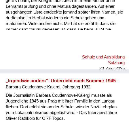
geht's hoam, der Krieg ist aus. Jetzt ist meine Mutter ohne
Versorgung
Lehramtsprüfung und ohne Matura dagestanden. Auf einer
ausgehängten Liste entdeckte jemand später ihren Namen, sie
Heimkehrer
durfte also im Herbst wieder in die Schule gehen und
maturieren. Viele andere nicht. Mir hat sie erzählt, dass sie
Fluchtgeschichten
immer ganz traurig gewesen ist, dass sie beim BDM nie
hierarchisch aufgestiegen war, sondern immer nur ein ganz
Familiengeschichten
gewöhnliches BDM-Mädchen geblieben ist, obwohl sie so
eifrig war und so gut gesungen hat und so gute Sportlerin war.
Schule und Ausbildung
Im Endeffekt hat sich aber herausgestellt, dass die aktiven
Schule und Ausbildung
BDM-Mädchen zu jener Zeit noch nicht maturieren durften,
Wiederaufbau und
Salzburg
sondern nur die, die eine unbedeutende Rolle im BDM gespielt
Staatsvertrag
20. April 2025
hatten. (..) Nach i...
Wohnen
„Irgendwie anders“: Unterricht nach Sommer 1945
Barbara Coudenhove-Kalergi, Jahrgang 1932
sonstiges
Die Journalistin Barbara Coudenhove-Kalergi musste als
Jugendliche 1945 aus Prag mit ihrer Familie in den Lungau
fliehen. Dort erlebt sie an der Schule, wie der Nazi-Lehrplan
vom Lokalpatriotismus abgelöst wird. - Das Interview führte
Oliver Rathkolb für ORF Topos.