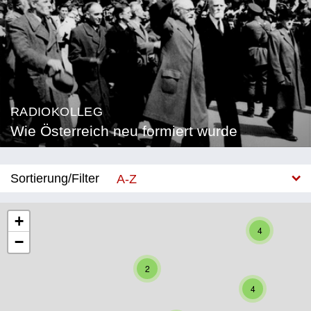
RADIOKOLLEG
Wie Österreich neu formiert wurde
Sortierung/Filter
A-Z
Neu
+
4
−
Bundesland
2
Burgenland
4
Kärnten