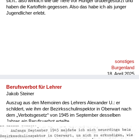
sich.. also wirklich wie die Tiere vor Hunger drübergestürzt und
Versorgung
haben die Kartoffeln gegessen. Also das habe ich als junger
Jugendlicher erlebt.
Heimkehrer
Fluchtgeschichten
Familiengeschichten
Schule und Ausbildung
sonstiges
Wiederaufbau und
Burgenland
Staatsvertrag
18. April 2025
Wohnen
Berufsverbot für Lehrer
Jakob Steiner
sonstiges
Auszug aus den Memoiren des Lehrers Alexander U.: er
schildert, wie ihm der Bezirksschulinspektor in Oberwart nach
dem „Verbotsgesetz“ von 1945 im September desselben
Jahres ein Berufsverbot erteilte.