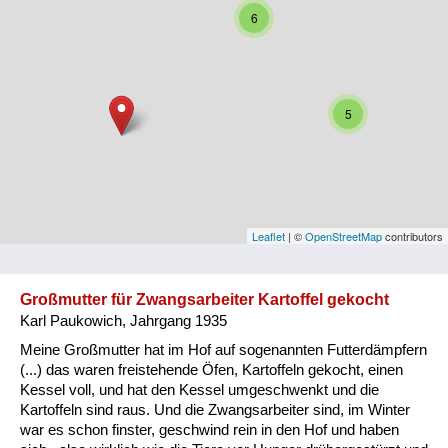
6
Niederösterreich
Oberösterreich
Salzburg
5
Steiermark
Tirol
Vorarlberg
Leaflet
| ©
OpenStreetMap
contributors
Wien
Großmutter für Zwangsarbeiter Kartoffel gekocht
Karl Paukowich, Jahrgang 1935
Kategorie
Meine Großmutter hat im Hof auf sogenannten Futterdämpfern
Besatzungsmächte
(...) das waren freistehende Öfen, Kartoffeln gekocht, einen
Kessel voll, und hat den Kessel umgeschwenkt und die
Frauen, Mütter, Kinder
Kartoffeln sind raus. Und die Zwangsarbeiter sind, im Winter
war es schon finster, geschwind rein in den Hof und haben