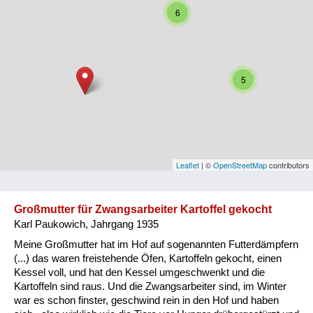
6
Niederösterreich
Oberösterreich
Salzburg
5
Steiermark
Tirol
Vorarlberg
Leaflet
| ©
OpenStreetMap
contributors
Wien
Großmutter für Zwangsarbeiter Kartoffel gekocht
Karl Paukowich, Jahrgang 1935
Kategorie
Meine Großmutter hat im Hof auf sogenannten Futterdämpfern
Besatzungsmächte
(...) das waren freistehende Öfen, Kartoffeln gekocht, einen
Kessel voll, und hat den Kessel umgeschwenkt und die
Frauen, Mütter, Kinder
Kartoffeln sind raus. Und die Zwangsarbeiter sind, im Winter
war es schon finster, geschwind rein in den Hof und haben