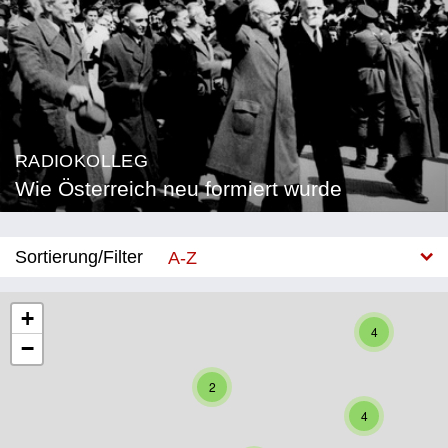
RADIOKOLLEG
Wie Österreich neu formiert wurde
Sortierung/Filter
A-Z
Neu
+
4
−
Bundesland
2
Burgenland
4
Kärnten