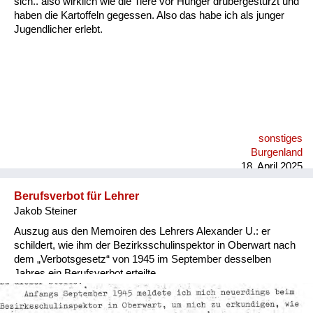
sich.. also wirklich wie die Tiere vor Hunger drübergestürzt und
Versorgung
haben die Kartoffeln gegessen. Also das habe ich als junger
Jugendlicher erlebt.
Heimkehrer
Fluchtgeschichten
Familiengeschichten
Schule und Ausbildung
sonstiges
Wiederaufbau und
Burgenland
Staatsvertrag
18. April 2025
Wohnen
Berufsverbot für Lehrer
Jakob Steiner
sonstiges
Auszug aus den Memoiren des Lehrers Alexander U.: er
schildert, wie ihm der Bezirksschulinspektor in Oberwart nach
dem „Verbotsgesetz“ von 1945 im September desselben
Jahres ein Berufsverbot erteilte.