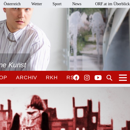
Österreich
Wetter
Sport
News
ORF.at im Überblick
ne Kunst
OP
ARCHIV
RKH
RSO