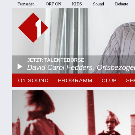
Fernsehen
ORF ON
KIDS
Sound
Debatte
JETZT: TALENTEBÖRSE
David Carol Fedders, Ortsbezoge
Ö1 SOUND
PROGRAMM
CLUB
SH