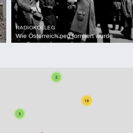
RADIOKOLLEG
Wie Österreich neu formiert wurde
2
19
3