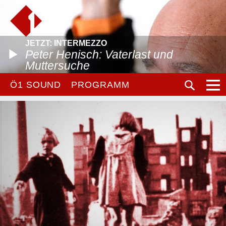
JETZT: INTERMEZZO
Peter Henisch: Vaterlast und
Muttersuche
Ö1 SOUND
PROGRAMM