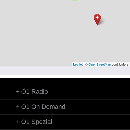
Niederösterreich
Oberösterreich
Salzburg
Steiermark
Tirol
Vorarlberg
Leaflet
| ©
OpenStreetMap
contributors
Wien
Ö1 Radio
Kategorie
Besatzungsmächte
Ö1 On Demand
Frauen, Mütter, Kinder
Ö1 Spezial
Versorgung