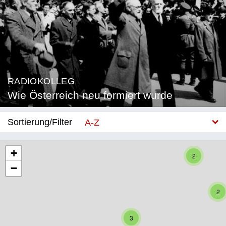
RADIOKOLLEG
Wie Österreich neu formiert wurde
Sortierung/Filter
A-Z
Neu
+
2
−
Bundesland
Burgenland
2
Kärnten
3