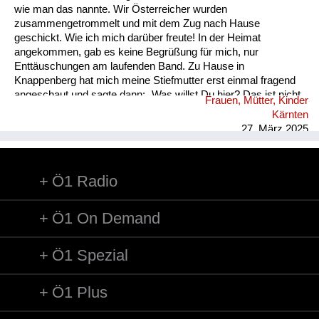
wie man das nannte. Wir Österreicher wurden
zusammengetrommelt und mit dem Zug nach Hause
geschickt. Wie ich mich darüber freute! In der Heimat
angekommen, gab es keine Begrüßung für mich, nur
Enttäuschungen am laufenden Band. Zu Hause in
Knappenberg hat mich meine Stiefmutter erst einmal fragend
angeschaut und sagte dann: „Was willst Du hier? Das ist nicht
Frauen, Mütter, Kinder
mehr Dein Zuhause! Ich bin von Deinem Vater geschieden. Du
Kärnten
kannst eine Nacht hier schlafen, aber morgen musst du
27. März 2025
verschwinden!“ Ich wusste nicht, wie und was mit mir
geschah. Ich ging am nächsten Tag zum Bahnhof nach
Hüttenberg und kaufte mir eine Fahrkarte nach Unzmarkt.
Ö1 Radio
Koffer und Habseligkeiten hatte ich mit. Vor Unzmarkt löste ich
vor Verzweiflung die Sicherheitsstange am Ausstieg und ließ
mi...
Ö1 On Demand
Ö1 Spezial
Ö1 Plus