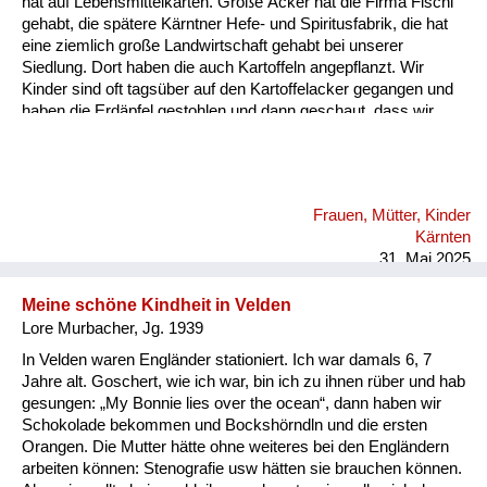
hat auf Lebensmittelkarten. Große Äcker hat die Firma Fischl
Versorgung
gehabt, die spätere Kärntner Hefe- und Spiritusfabrik, die hat
eine ziemlich große Landwirtschaft gehabt bei unserer
Heimkehrer
Siedlung. Dort haben die auch Kartoffeln angepflanzt. Wir
Kinder sind oft tagsüber auf den Kartoffelacker gegangen und
Fluchtgeschichten
haben die Erdäpfel gestohlen und dann geschaut, dass wir
wieder heimkommen, ohne dass das wer bemerkt. Es ist auch
Familiengeschichten
immer ein Aufseher herumgegangen, der aufgepasst hat, dass
nichts gestohlen wird. Wenn dann abgeerntet war, dann durfte
Schule und Ausbildung
man auch offiziell nach übriggebliebenen Kartoffeln suchen. Da
Frauen, Mütter, Kinder
haben dann auch andere Leute aus der Nachbarschaft den
Wiederaufbau und
Kärnten
Acker abgesucht.
Staatsvertrag
31. Mai 2025
Wohnen
Meine schöne Kindheit in Velden
Lore Murbacher, Jg. 1939
sonstiges
In Velden waren Engländer stationiert. Ich war damals 6, 7
Jahre alt. Goschert, wie ich war, bin ich zu ihnen rüber und hab
gesungen: „My Bonnie lies over the ocean“, dann haben wir
Schokolade bekommen und Bockshörndln und die ersten
Orangen. Die Mutter hätte ohne weiteres bei den Engländern
arbeiten können: Stenografie usw hätten sie brauchen können.