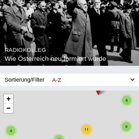
RADIOKOLLEG
Wie Österreich neu formiert wurde
Sortierung/Filter
A-Z
Neu
+
6
−
Bundesland
Burgenland
9
11
4
Kärnten