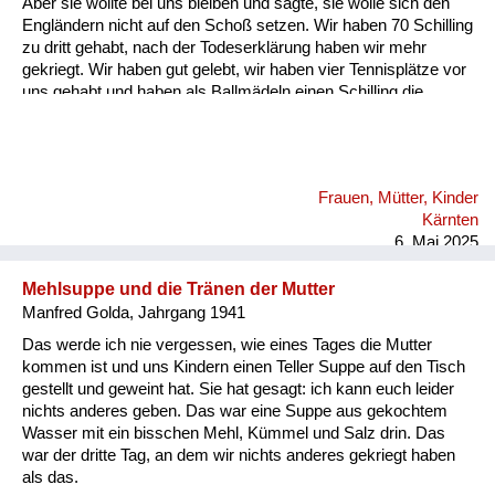
Aber sie wollte bei uns bleiben und sagte, sie wolle sich den
Engländern nicht auf den Schoß setzen. Wir haben 70 Schilling
zu dritt gehabt, nach der Todeserklärung haben wir mehr
gekriegt. Wir haben gut gelebt, wir haben vier Tennisplätze vor
uns gehabt und haben als Ballmädeln einen Schilling die
Stunde, dann zwei Schilling zu zweit. Dann sind wir jeden Tag
ins Kino oder Eis essen gegangen, wir zwei Fratzen, statt
unser geringes Einkommen aufzubessern. Ich habe am
Bacherl Neunäugel mit der Hand gefischt. Wir Kinder hatten
Frauen, Mütter, Kinder
ein freies Leben damals in Velden. An den Vater haben wir nur
Kärnten
hie und da gedacht. Kommt er vielleicht doch wieder...
6. Mai 2025
Mehlsuppe und die Tränen der Mutter
Manfred Golda, Jahrgang 1941
Das werde ich nie vergessen, wie eines Tages die Mutter
kommen ist und uns Kindern einen Teller Suppe auf den Tisch
gestellt und geweint hat. Sie hat gesagt: ich kann euch leider
nichts anderes geben. Das war eine Suppe aus gekochtem
Wasser mit ein bisschen Mehl, Kümmel und Salz drin. Das
war der dritte Tag, an dem wir nichts anderes gekriegt haben
als das.