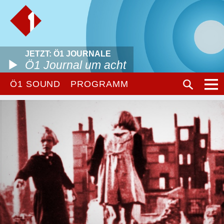
JETZT: Ö1 JOURNALE
Ö1 Journal um acht
Ö1 SOUND
PROGRAMM