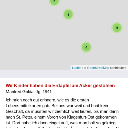
5
Niederösterreich
3
Oberösterreich
9
Salzburg
Steiermark
4
Tirol
Vorarlberg
Leaflet
| ©
OpenStreetMap
contributors
Wien
Wir Kinder haben die Erdäpfel am Acker gestohlen
Manfred Golda, Jg. 1941
Kategorie
Ich mich noch gut erinnern, wie es die ersten
Besatzungsmächte
Lebensmittelkarten gab. Bei uns war weit und breit kein
Geschäft, da mussten wir ziemlich weit laufen, bis man dann
Frauen, Mütter, Kinder
nach St. Peter, einem Vorort von Klagenfurt-Ost gekommen
ist. Dort habe ich dann eingekauft, was man halt so gekriegt