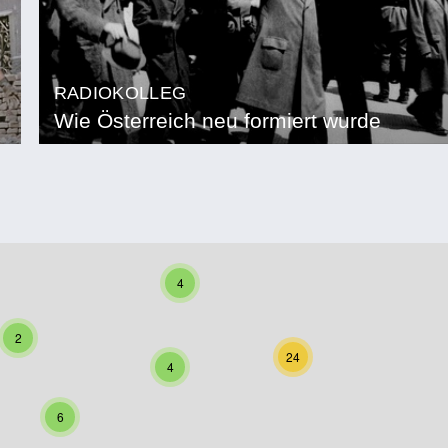
RADIOKOLLEG
Wie Österreich neu formiert wurde
4
2
24
4
6