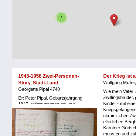
Steiermark
Fluchtgeschichten
2
Tirol
Familiengeschichten
Vorarlberg
Schule
und
Wien
Ausbildung
Wiederaufbau
und
1945-1958 Zwei-Personen-
Der Krieg ist 
Staatsvertrag
Story, Stadt-Land.
Wolfgang Müller
Georgette Pipal 4749
Wohnen
Wie mein Vater 
Zwillingsbruder, 
Er: Peter Pipal, Geburtsjahrgang
Kinder - mit ein
sonstiges
1947, aufgewachsen bei, mit
Kriegsgefangene
Großeltern und Eltern in einem
ukrainischen Zw
Haushalt, Seilerstätte, Wien. Sie:
elterlichen Berg
Georgette Pipal, geb. 1949
Kärntner Görtsch
Klagenfurt, aufgewachsen in Heimen
mussten und zuf
und Spitäler (Erinnerung, kollektives