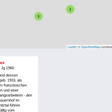
2
5
Leaflet
| ©
OpenStreetMap
contribut
aus
, Jg 1960
und dessen
geb. 1933, als
em französischen
n und einer
angsarbeiterin - den
bauernhof im
itztal führen
ällig vom