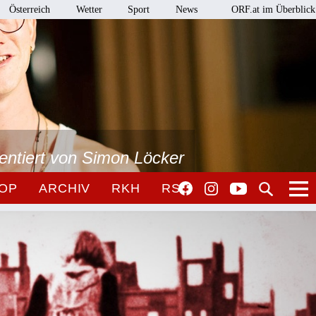
Österreich
Wetter
Sport
News
ORF.at im Überblick
sentiert von Simon Löcker
OP
ARCHIV
RKH
RSO