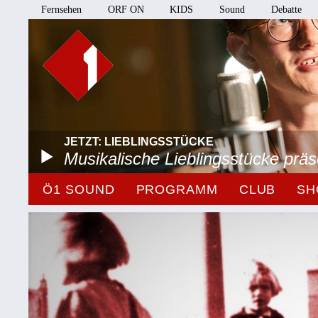
Fernsehen
ORF ON
KIDS
Sound
Debatte
JETZT: LIEBLINGSSTÜCKE
Musikalische Lieblingsstücke prä
Ö1 SOUND
PROGRAMM
CLUB
SH