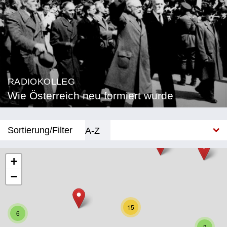
RADIOKOLLEG
Wie Österreich neu formiert wurde
Sortierung/Filter
A-Z
Neu
+
−
Bundesland
Burgenland
15
6
Kärnten
3