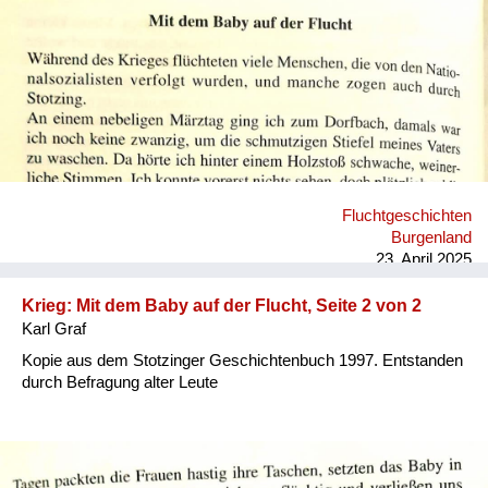
Versorgung
Heimkehrer
Fluchtgeschichten
Familiengeschichten
Schule und Ausbildung
Fluchtgeschichten
Wiederaufbau und
Burgenland
Staatsvertrag
23. April 2025
Wohnen
Krieg: Mit dem Baby auf der Flucht, Seite 2 von 2
Karl Graf
sonstiges
Kopie aus dem Stotzinger Geschichtenbuch 1997. Entstanden
durch Befragung alter Leute