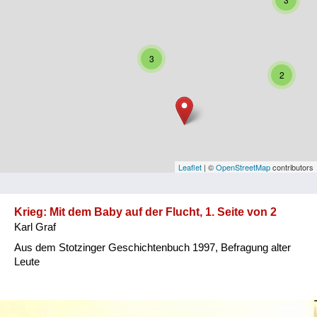
Niederösterreich
Oberösterreich
3
Salzburg
2
Steiermark
Tirol
Vorarlberg
Leaflet
| ©
OpenStreetMap
contributors
Wien
Krieg: Mit dem Baby auf der Flucht, 1. Seite von 2
Karl Graf
Kategorie
Aus dem Stotzinger Geschichtenbuch 1997, Befragung alter
Besatzungsmächte
Leute
Frauen, Mütter, Kinder