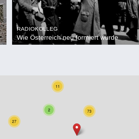
RADIOKOLLEG
Wie Österreich neu formiert wurde
11
2
73
27