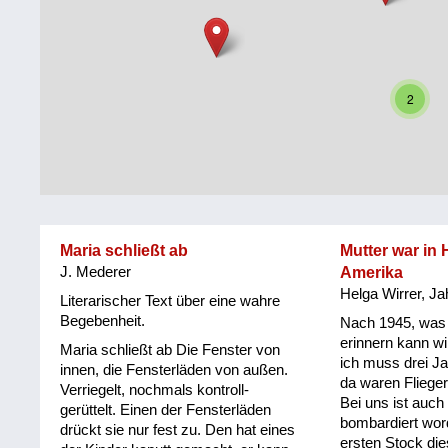
Steiermark
Fluchtgeschichten
Tirol
Familiengeschichten
2
Vorarlberg
Schule
und
Wien
Ausbildung
Wiederaufbau
und
Maria schließt ab
Mutter war in 
Staatsvertrag
J. Mederer
Amerika
Helga Wirrer, J
Wohnen
Literarischer Text über eine wahre
Begebenheit.
Nach 1945, was 
sonstiges
erinnern kann wir
Maria schließt ab Die Fenster von
ich muss drei J
innen, die Fensterläden von außen.
da waren Flieger
Verriegelt, nochmals kontroll-
Bei uns ist auch
gerüttelt. Einen der Fensterläden
bombardiert wor
drückt sie nur fest zu. Den hat eines
ersten Stock di