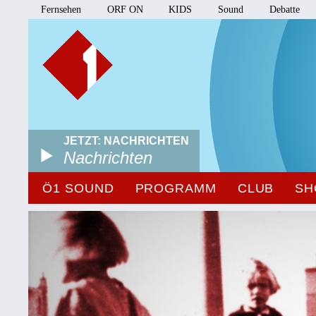
Fernsehen
ORF ON
KIDS
Sound
Debatte
JETZT: NACHRICHTEN
Nachrichten
Ö1 SOUND
PROGRAMM
CLUB
SH