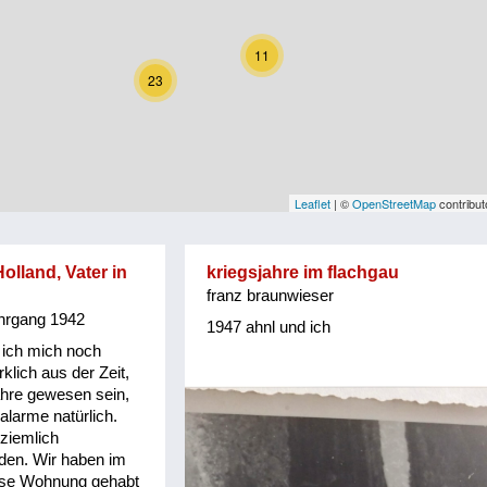
11
23
Leaflet
| ©
OpenStreetMap
contribut
Holland, Vater in
kriegsjahre im flachgau
franz braunwieser
ahrgang 1942
1947 ahnl und ich
ich mich noch
klich aus der Zeit,
ahre gewesen sein,
alarme natürlich.
 ziemlich
den. Wir haben im
ese Wohnung gehabt