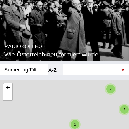
RADIOKOLLEG
Wie Österreich neu formiert wurde
Sortierung/Filter
A-Z
Neu
+
2
−
Bundesland
Burgenland
2
Kärnten
3