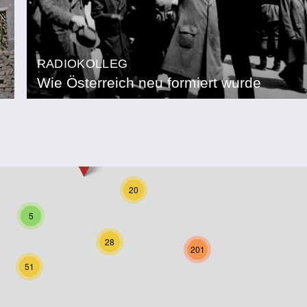
RADIOKOLLEG
Wie Österreich neu formiert wurde
20
5
28
201
51