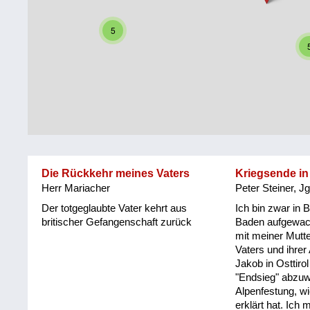
Steiermark
Fluchtgeschichten
5
Tirol
Familiengeschichten
Vorarlberg
Schule
und
Wien
Ausbildung
Wiederaufbau
und
Die Rückkehr meines Vaters
Kriegsende in 
Staatsvertrag
Herr Mariacher
Peter Steiner, J
Wohnen
Der totgeglaubte Vater kehrt aus
Ich bin zwar in 
britischer Gefangenschaft zurück
Baden aufgewac
mit meiner Mutte
sonstiges
Vaters und ihrer
Jakob in Osttiro
"Endsieg" abzuwa
Alpenfestung, w
erklärt hat. Ich