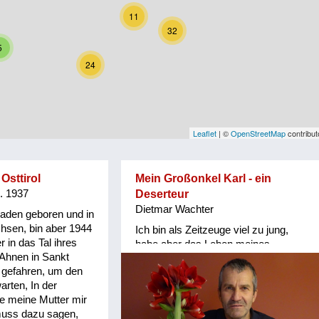
11
32
5
24
Leaflet
| ©
OpenStreetMap
contribut
Osttirol
Mein Großonkel Karl - ein
g. 1937
Deserteur
Dietmar Wachter
Baden geboren und in
hsen, bin aber 1944
Ich bin als Zeitzeuge viel zu jung,
r in das Tal ihres
habe aber das Leben meines
 Ahnen in Sankt
Großonkels Karl GASSER
l gefahren, um den
recherchiert und einen Roman
rten, In der
(Biografie) verfasst. Er war
ie meine Mutter mir
Deserteur, tauchte während des 2.
 muss dazu sagen,
Weltkrieges unter und hielt sich als