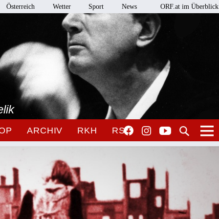
Österreich
Wetter
Sport
News
ORF.at im Überblick
lik
OP
ARCHIV
RKH
RSO