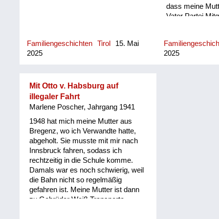
dass meine Mutt
Vater Partei Mi
waren, dass bei
Nationalsozialis
Familiengeschichten
Tirol
15. Mai
Familiengeschic
meinem Kindhei
2025
2025
nur Nationalsozia
Erscheinung getr
mich an nichts a
Jetzt geht es u
Mit Otto v. Habsburg auf
1945 im Mai. Ich
illegaler Fahrt
beschwören, das
Marlene Poscher, Jahrgang 1941
tatsächlich um 
1948 hat mich meine Mutter aus
um Hitlers Tod g
Bregenz, wo ich Verwandte hatte,
Ende April im Ra
abgeholt. Sie musste mit mir nach
wurde, dass er 
Innsbruck fahren, sodass ich
Kampf gefallen se
rechtzeitig in die Schule komme.
ich damals mit 
Damals war es noch schwierig, weil
unserem Gehöft
die Bahn nicht so regelmäßig
hinunter auf den
gefahren ist. Meine Mutter ist dann
wo vor dem einz
zu Gebrüder Weiß Transporte
das dort existier
gegangen und hat gefragt, ob es eine
vor dem Hotel P
Mitfahrgelegenheit gäbe. Wir durften