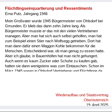
Flüchtlingseinquartierung und Ressentiments
Erna Putz, Jahrgang 1946
Mein Großvater wurde 1945 Bürgermeister von Ohlsdorf bei
Gmunden. Er blieb das dann zehn Jahre lang. Als
Bürgermeister musste er das mit den vielen Vertriebenen
managen. Aber man hat sich auch selbst geholfen, man hat
zum Beispiel einen Stier nach Wolfsegg getrieben. Dort hat
man dann dafür einen Waggon Kohle bekommen für die
Menschen. Entscheidend war, ob man genug zu essen hatte.
Aber ich glaube, in Bauernhöfen hat man nicht gehungert.
Auch wenn es kaum Zucker oder Schuhe zu kaufen gab,
hatten sie dann wenigstens was zum Eintauschen. Schon im
März 1945 waren in Ohlsdorf Vertriebene und Flüchtlinge da.
Danach kam noch einmal eine große Gruppe aus der
Bukowina hierher. Da musste dann jede Bauernfamilie eine
Familie sogar in die Stube aufnehmen, also direkt in den
gemeinsamen Wohnraum. Aber die Verbindungen sind
Wiederaufbau und Staatsvertrag
Jahrzehnte lebendig geblieben von den Einquartierten und den
Oberösterreich
dann wieder auf die Beine Gekommenen. In den 1950er
19. April 2025
Jahren, da war ich so sieben, acht, da hat ein Mann i...