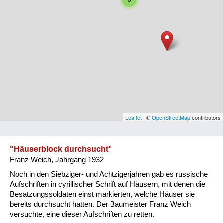
Niederösterreich
Oberösterreich
Salzburg
Steiermark
Tirol
Vorarlberg
Leaflet
| ©
OpenStreetMap
contributors
Wien
"Häuserblock durchsucht"
Franz Weich, Jahrgang 1932
Kategorie
Noch in den Siebziger- und Achtzigerjahren gab es russische
Besatzungsmächte
Aufschriften in cyrillischer Schrift auf Häusern, mit denen die
Besatzungssoldaten einst markierten, welche Häuser sie
Frauen, Mütter, Kinder
bereits durchsucht hatten. Der Baumeister Franz Weich
versuchte, eine dieser Aufschriften zu retten.