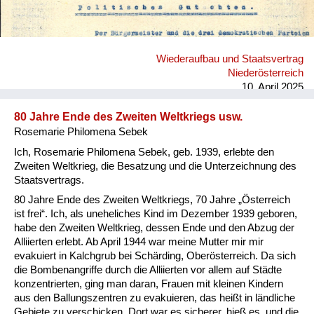
Wiederaufbau und Staatsvertrag
Niederösterreich
10. April 2025
80 Jahre Ende des Zweiten Weltkriegs usw.
Rosemarie Philomena Sebek
Ich, Rosemarie Philomena Sebek, geb. 1939, erlebte den
Zweiten Weltkrieg, die Besatzung und die Unterzeichnung des
Staatsvertrags.
80 Jahre Ende des Zweiten Weltkriegs, 70 Jahre „Österreich
ist frei“. Ich, als uneheliches Kind im Dezember 1939 geboren,
habe den Zweiten Weltkrieg, dessen Ende und den Abzug der
Alliierten erlebt. Ab April 1944 war meine Mutter mir mir
evakuiert in Kalchgrub bei Schärding, Oberösterreich. Da sich
die Bombenangriffe durch die Alliierten vor allem auf Städte
konzentrierten, ging man daran, Frauen mit kleinen Kindern
aus den Ballungszentren zu evakuieren, das heißt in ländliche
Gebiete zu verschicken. Dort war es sicherer, hieß es, und die