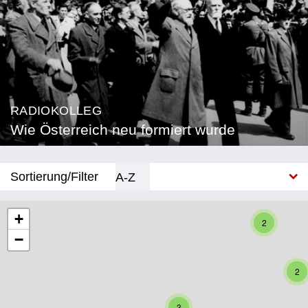
RADIOKOLLEG
Wie Österreich neu formiert wurde
Sortierung/Filter
A-Z
Neu
+
2
−
Bundesland
Burgenland
2
Kärnten
3