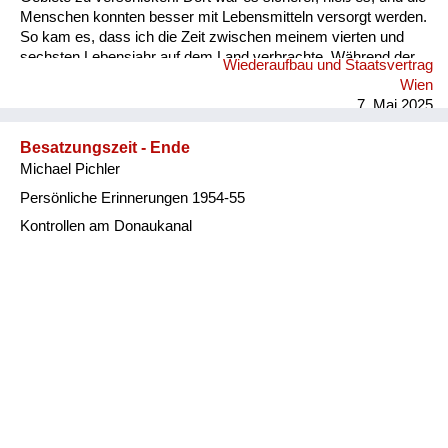
Menschen konnten besser mit Lebensmitteln versorgt werden.
So kam es, dass ich die Zeit zwischen meinem vierten und
sechsten Lebensjahr auf dem Land verbrachte. Während der
Wiederaufbau und Staatsvertrag
Zeit unserer Evakuierung fuhren wir einige Male nach Wien,
Wien
wo mir mulmig zumut war, wenn Erwachsene in Hektik
7. Mai 2025
gerieten, da Sirenen heulten und im Radio der Ruf des
Kuckucks ertönte, womit Tiefflieger angekündigt wurden. Dann
Besatzungszeit - Ende
schnappte mich ein Familienmitgli...
Michael Pichler
Persönliche Erinnerungen 1954-55
Kontrollen am Donaukanal