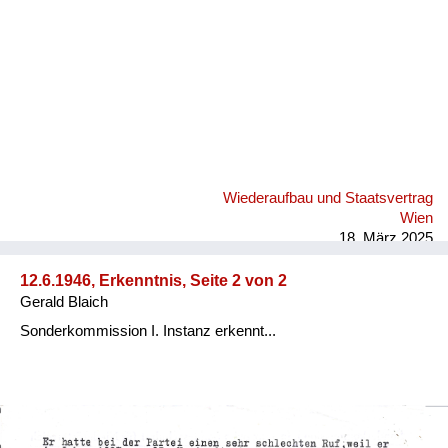
Versorgung
Heimkehrer
Fluchtgeschichten
Familiengeschichten
Schule und Ausbildung
Wiederaufbau und Staatsvertrag
Wiederaufbau und
Wien
Staatsvertrag
18. März 2025
Wohnen
12.6.1946, Erkenntnis, Seite 2 von 2
Gerald Blaich
sonstiges
Sonderkommission I. Instanz erkennt...