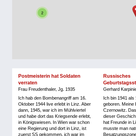
Steiermark
Fluchtgeschichten
2
Tirol
Familiengeschichten
Vorarlberg
Schule
und
Wien
Ausbildung
Wiederaufbau
und
Postmeisterin hat Soldaten
Russisches
Staatsvertrag
verraten
Geburtstagss
Frau Freudenthaler, Jg. 1935
Gerhard Karpini
Wohnen
Ich hab den Bombenangriff am 16.
Ich bin 1941 als
sonstiges
Oktober 1944 live erlebt in Linz. Aber
geboren. Meine
dann, 1945, war ich im Mühlviertel
Czernowitz. Das
und habe dort das Kriegsende erlebt,
dieser Geschich
in Königswiesen. In Wien war schon
hat Freunde in L
eine Regierung und dort in Linz, ist
musste man natü
zuerst SS gekommen, ich war im
Besatzungszone 