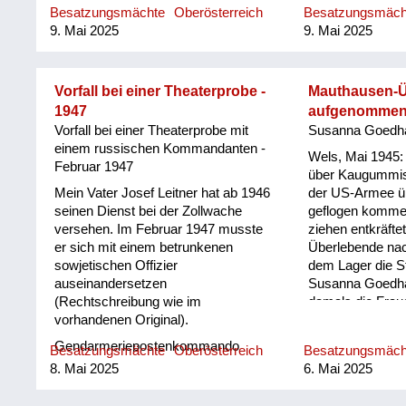
Wien sch...
wurden, meist n
Besatzungsmächte
Oberösterreich
Besatzungsmäc
Hörensagen: sie 
9. Mai 2025
9. Mai 2025
Vorfall bei einer Theaterprobe -
Mauthausen-Ü
1947
aufgenomme
Vorfall bei einer Theaterprobe mit
Susanna Goedhar
einem russischen Kommandanten -
Wels, Mai 1945: 
Februar 1947
über Kaugummis
Mein Vater Josef Leitner hat ab 1946
der US-Armee ü
seinen Dienst bei der Zollwache
geflogen komme
versehen. Im Februar 1947 musste
ziehen entkräft
er sich mit einem betrunkenen
Überlebende nac
sowjetischen Offizier
dem Lager die S
auseinandersetzen
Susanna Goedhar
(Rechtschreibung wie im
damals die Fraue
vorhandenen Original).
leitet, nimmt dre
und stellt fest: "
Gendarmeriepostenkommando
Besatzungsmächte
Oberösterreich
Besatzungsmäc
geglaubt".
Oberkappel Bezirk Rohrbach,
8. Mai 2025
6. Mai 2025
Oberösterreich E.Nr. 114/47 Vorfall
bei einer Theaterprobe mit einem