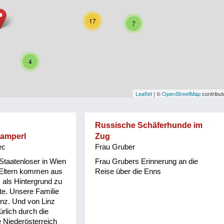
17
7
4
Leaflet
| ©
OpenStreetMap
contribut
Russische Schäferhunde im
tamperl
Zug
ec
Frau Gruber
 Staatenloser in Wien
Frau Grubers Erinnerung an die
 Eltern kommen aus
Reise über die Enns
 als Hintergrund zu
te. Unsere Familie
inz. Und von Linz
rlich durch die
Niederösterreich