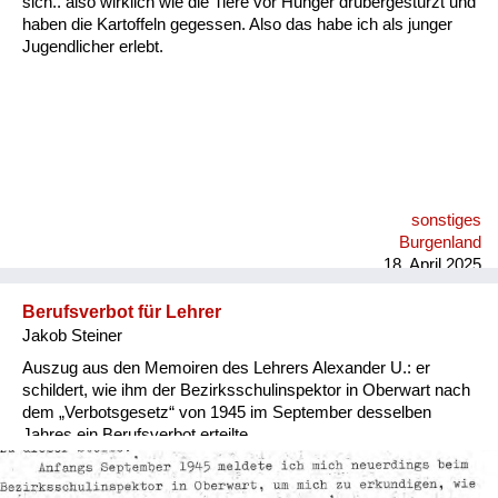
sich.. also wirklich wie die Tiere vor Hunger drübergestürzt und
Versorgung
haben die Kartoffeln gegessen. Also das habe ich als junger
Jugendlicher erlebt.
Heimkehrer
Fluchtgeschichten
Familiengeschichten
Schule und Ausbildung
sonstiges
Wiederaufbau und
Burgenland
Staatsvertrag
18. April 2025
Wohnen
Berufsverbot für Lehrer
Jakob Steiner
sonstiges
Auszug aus den Memoiren des Lehrers Alexander U.: er
schildert, wie ihm der Bezirksschulinspektor in Oberwart nach
dem „Verbotsgesetz“ von 1945 im September desselben
Jahres ein Berufsverbot erteilte.