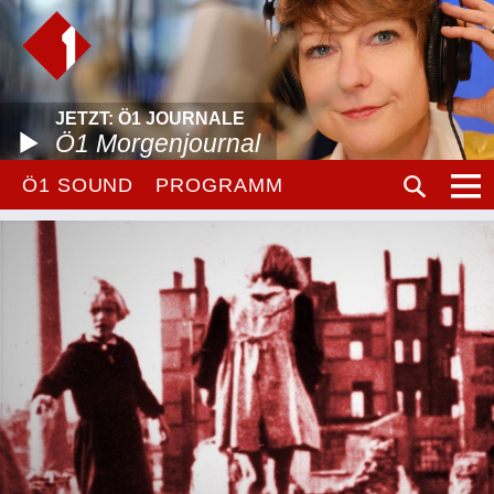
JETZT: Ö1 JOURNALE
Ö1 Morgenjournal
Ö1 SOUND
PROGRAMM