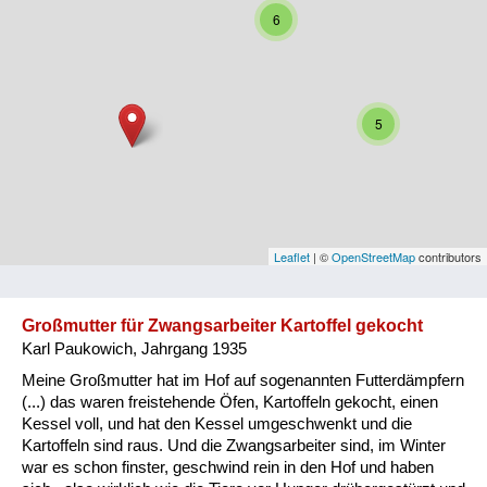
6
Niederösterreich
Oberösterreich
Salzburg
5
Steiermark
Tirol
Vorarlberg
Leaflet
| ©
OpenStreetMap
contributors
Wien
Großmutter für Zwangsarbeiter Kartoffel gekocht
Karl Paukowich, Jahrgang 1935
Kategorie
Meine Großmutter hat im Hof auf sogenannten Futterdämpfern
Besatzungsmächte
(...) das waren freistehende Öfen, Kartoffeln gekocht, einen
Kessel voll, und hat den Kessel umgeschwenkt und die
Frauen, Mütter, Kinder
Kartoffeln sind raus. Und die Zwangsarbeiter sind, im Winter
war es schon finster, geschwind rein in den Hof und haben