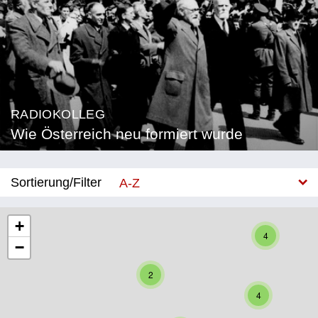
RADIOKOLLEG
Wie Österreich neu formiert wurde
Sortierung/Filter
A-Z
Neu
+
4
−
Bundesland
2
Burgenland
4
Kärnten