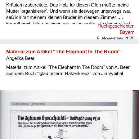
Kräutern zubereitete. Das Holz für diesen Ofen mußte meine
Mutter 'organisieren'. Und wenn sie deswegen unterwegs war,
saß ich mit meinem kleinen Bruder im diesem Zimmer ….
kampfbereit, falls uns einer was antun wollte... In diesem Dorf
Fluchtgeschichten
half uns nur eine Frau manchmal mit Lebensmittel aus... Das
Bayern
ganze Leben, wenn ich an diesen Bauern dachte, habe ich ihm
8. November 2025
nichts Gutes gewunschen. Die Art dieses Mannes hat mich
geprägt. Ich...
Material zum Artikel "The Elephant In The Room"
Angelika Beer
Material zum Artikel "The Elephant In The Room" von A. Beer
aus dem Buch "Iglau unterm Hakenkreuz" von Jiri Vybihal