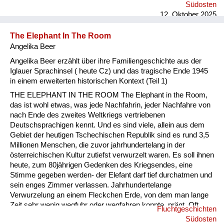
mein Großvater sie mit einem Miet- Kleintransporter in letzter
Südosten
Minute abholen konnte, nachdem ein Anruf oder Telegramm
12. Oktober 2025
eingegangen war: „Hol uns hier raus, die bringen uns sonst alle
um“. Das einzige, was sie von 500 Jahren Iglauer
The Elephant In The Room
Familiengeschichte mitnehmen konnten, war eine kleine,
Angelika Beer
silberne St...
Angelika Beer erzählt über ihre Familiengeschichte aus der
Iglauer Sprachinsel ( heute Cz) und das tragische Ende 1945
in einem erweiterten historischen Kontext (Teil 1)
THE ELEPHANT IN THE ROOM The Elephant in the Room,
das ist wohl etwas, was jede Nachfahrin, jeder Nachfahre von
nach Ende des zweites Weltkriegs vertriebenen
Deutschsprachigen kennt. Und es sind viele, allein aus dem
Gebiet der heutigen Tschechischen Republik sind es rund 3,5
Millionen Menschen, die zuvor jahrhundertelang in der
österreichischen Kultur zutiefst verwurzelt waren. Es soll ihnen
heute, zum 80jährigen Gedenken des Kriegsendes, eine
Stimme gegeben werden- der Elefant darf tief durchatmen und
sein enges Zimmer verlassen. Jahrhundertelange
Verwurzelung an einem Fleckchen Erde, von dem man lange
Zeit sehr wenig wegfuhr oder wegfahren konnte, prägt. Oft
Fluchtgeschichten
sehr alte Familiengeschichten wurden in wenigen Wochen
Südosten