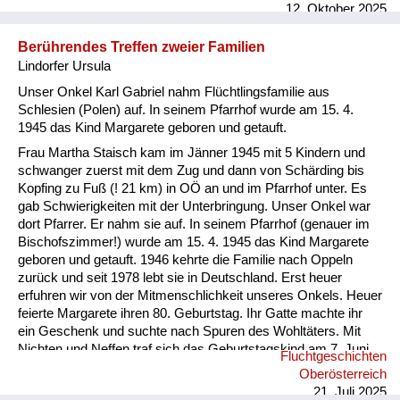
ausgelöscht. Personen, Verwandte, Freunde, verschwanden in
12. Oktober 2025
Lagern und man hatte nie wieder etwas von ihnen gehört.
Einige wenige schafften es vor den „wilden Vertreibungen“ zu
Berührendes Treffen zweier Familien
Fuß über die Grenze, nachdem sie alle ihre Besitzungen
Lindorfer Ursula
verloren hatten. Sie wurden nur ...
Unser Onkel Karl Gabriel nahm Flüchtlingsfamilie aus
Schlesien (Polen) auf. In seinem Pfarrhof wurde am 15. 4.
1945 das Kind Margarete geboren und getauft.
Frau Martha Staisch kam im Jänner 1945 mit 5 Kindern und
schwanger zuerst mit dem Zug und dann von Schärding bis
Kopfing zu Fuß (! 21 km) in OÖ an und im Pfarrhof unter. Es
gab Schwierigkeiten mit der Unterbringung. Unser Onkel war
dort Pfarrer. Er nahm sie auf. In seinem Pfarrhof (genauer im
Bischofszimmer!) wurde am 15. 4. 1945 das Kind Margarete
geboren und getauft. 1946 kehrte die Familie nach Oppeln
zurück und seit 1978 lebt sie in Deutschland. Erst heuer
erfuhren wir von der Mitmenschlichkeit unseres Onkels. Heuer
feierte Margarete ihren 80. Geburtstag. Ihr Gatte machte ihr
ein Geschenk und suchte nach Spuren des Wohltäters. Mit
Nichten und Neffen traf sich das Geburtstagskind am 7. Juni
Fluchtgeschichten
2025 an dessen Grab (Pfarre Rannariedl, Pühret 4143
Oberösterreich
Neustift) in Österreich.
21. Juli 2025