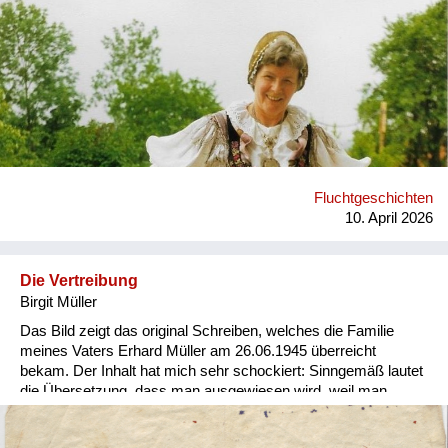
Versorgung
Heimkehrer
Fluchtgeschichten
Familiengeschichten
Schule und Ausbildung
Fluchtgeschichten
Wiederaufbau und
10. April 2026
Staatsvertrag
Wohnen
Die Vertreibung
Birgit Müller
sonstiges
Das Bild zeigt das original Schreiben, welches die Familie
meines Vaters Erhard Müller am 26.06.1945 überreicht
bekam. Der Inhalt hat mich sehr schockiert: Sinngemäß lautet
die Übersetzung, dass man ausgewiesen wird, weil man
bereits 1938 gegen die C.S.R. gearbeitet hätte (was natürlich
nicht der Wahrheit entsprach). Alle Familienmitglieder müssen