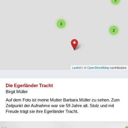
Niederösterreich
Oberösterreich
3
Salzburg
2
Steiermark
Tirol
Vorarlberg
Leaflet
| ©
OpenStreetMap
contributors
Wien
Die Egerländer Tracht
Birgit Müller
Kategorie
Auf dem Foto ist meine Mutter Barbara Müller zu sehen. Zum
Besatzungsmächte
Zeitpunkt der Aufnahme war sie 59 Jahre alt. Stolz und mit
Freude trägt sie ihre Egerländer Tracht.
Frauen, Mütter, Kinder