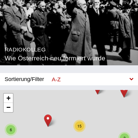
RADIOKOLLEG
Wie Österreich neu formiert wurde
Sortierung/Filter
A-Z
Neu
+
−
Bundesland
Burgenland
15
6
Kärnten
3