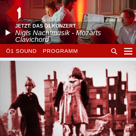
JETZT: DAS Ö1 KONZERT
Nigls Nachtmusik - Mozarts
Clavichord
Ö1 SOUND
PROGRAMM