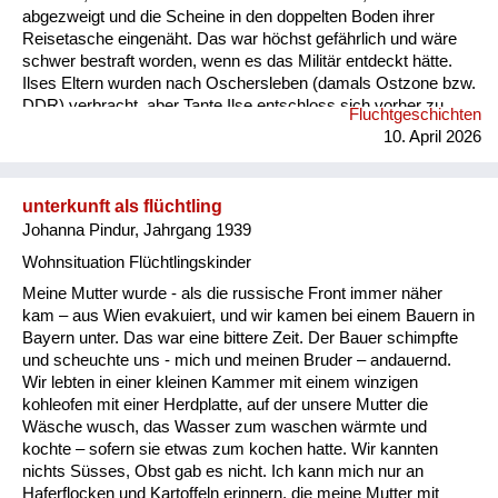
abgezweigt und die Scheine in den doppelten Boden ihrer
Reisetasche eingenäht. Das war höchst gefährlich und wäre
schwer bestraft worden, wenn es das Militär entdeckt hätte.
Ilses Eltern wurden nach Oschersleben (damals Ostzone bzw.
DDR) verbracht, aber Tante Ilse entschloss sich vorher zu
Fluchtgeschichten
einer abenteuerlichen und lebensgefährlichen Flucht über die
10. April 2026
Grenze nach Westdeutschland: Sie fuhr mit einem LKW mit
und musste dem Fahrer dafür ihren kompletten Proviant
geben. Der Fahrer schmiss Ilse auf der Anhöhe eines Berges
unterkunft als flüchtling
kurzerhan...
Johanna Pindur, Jahrgang 1939
Wohnsituation Flüchtlingskinder
Meine Mutter wurde - als die russische Front immer näher
kam – aus Wien evakuiert, und wir kamen bei einem Bauern in
Bayern unter. Das war eine bittere Zeit. Der Bauer schimpfte
und scheuchte uns - mich und meinen Bruder – andauernd.
Wir lebten in einer kleinen Kammer mit einem winzigen
kohleofen mit einer Herdplatte, auf der unsere Mutter die
Wäsche wusch, das Wasser zum waschen wärmte und
kochte – sofern sie etwas zum kochen hatte. Wir kannten
nichts Süsses, Obst gab es nicht. Ich kann mich nur an
Haferflocken und Kartoffeln erinnern, die meine Mutter mit