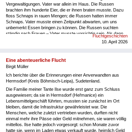
Vergewaltigungen. Vater war allein im Haus. Die Russen
brachten ihm hunderte Eier, die er ihnen braten musste. Dazu
floss Schnaps in rauen Mengen; die Russen hatten immer
Schnaps. Vater musste einen Zeitpunkt abwarten, um uns
unbemerkt Essen bringen zu können. Die Russen suchten
ständig nach Frauen – Vater musste vorsichtig sein. Als dann
Fluchtgeschichten
die schreckliche Zeit mit den Russen vorbei war, kam das
10. April 2026
Schlimmste: aus der Tschechei kamen Autos mit der
Aufschrift „Revanche“. Eines Tages kam ein tschechischer
Polizist zur Hausdurchsuchung. Er fand eine
Eine abenteuerliche Flucht
Hakenkreuzfahne im Kleiderschra...
Birgit Müller
Ich berichte über die Erinnerungen einer Anverwandten aus
Hermsdorf (Kreis Böhmisch-Leipa), Sudetenland.
Die Familie meiner Tante Ilse wurde erst ganz zum Schluss
ausgewiesen; da sie in Hermsdorf (Heřmanice) ein
Lebensmittelgeschäft führten, mussten sie zunächst im Ort
bleiben, damit die Infrastruktur gewährleistet war. Die
Menschen, welche zuletzt vertrieben wurden, durften nicht
einmal mehr ihre Pässe oder Geld mitnehmen, sie waren völlig
mittellos. Ilse hatte jedoch vorgesorgt: schon Monate zuvor
hatte sie, wenn im Laden etwas verkauft wurde, heimlich Geld