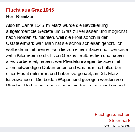
Flucht aus Graz 1945
Herr Reinitzer
Also im Jahre 1945 im März wurde die Bevölkerung
aufgefordert die Gebiete um Graz zu verlassen und möglichst
nach Norden zu flüchten, weil die Front schon in der
Oststeiermark war. Man hat sie schon schießen gehört. Ich
wollte dann mit meiner Familie von einem Bauernhof, der circa
zehn Kilometer nördlich von Graz ist, aufbrechen und haben
alles vorbereitet, haben zwei Pferdefuhrwagen beladen mit
allen notwendigen Dokumenten und was man halt alles bei
einer Flucht mitnimmt und haben vorgehabt, am 31. März
loszuwandern. Die beiden Wagen sind gezogen worden von
Pferden. Und als wir dann starten wollten, haben wir bemerkt,
dass ein Pferd gestohlen wurde. Jetzt haben wir einen der
Wagen mit zwei Pferden bespannt und einen mit einem Pferd,
nur weil das zweite gestohlen war und sind losgefahren, das
war der 31. März. Und als wir kurz einige Kilometer gefahren
Fluchtgeschichten
sind, hat mein Onkel gemerkt, da ist ein anderes Fahrzeug
Steiermark
gewesen mit diesem gestohlenen Pferd. Er ist hingegangen
30. Juni 2025
und hat mit de...