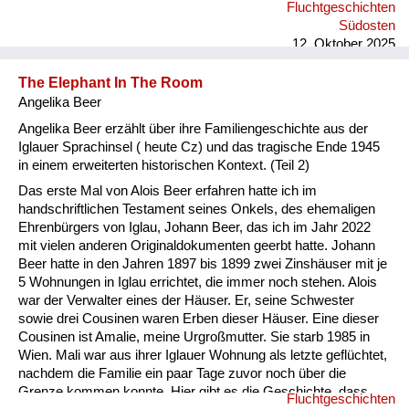
Fluchtgeschichten
Südosten
12. Oktober 2025
The Elephant In The Room
Angelika Beer
Angelika Beer erzählt über ihre Familiengeschichte aus der
Iglauer Sprachinsel ( heute Cz) und das tragische Ende 1945
in einem erweiterten historischen Kontext. (Teil 2)
Das erste Mal von Alois Beer erfahren hatte ich im
handschriftlichen Testament seines Onkels, des ehemaligen
Ehrenbürgers von Iglau, Johann Beer, das ich im Jahr 2022
mit vielen anderen Originaldokumenten geerbt hatte. Johann
Beer hatte in den Jahren 1897 bis 1899 zwei Zinshäuser mit je
5 Wohnungen in Iglau errichtet, die immer noch stehen. Alois
war der Verwalter eines der Häuser. Er, seine Schwester
sowie drei Cousinen waren Erben dieser Häuser. Eine dieser
Cousinen ist Amalie, meine Urgroßmutter. Sie starb 1985 in
Wien. Mali war aus ihrer Iglauer Wohnung als letzte geflüchtet,
nachdem die Familie ein paar Tage zuvor noch über die
Grenze kommen konnte. Hier gibt es die Geschichte, dass
Fluchtgeschichten