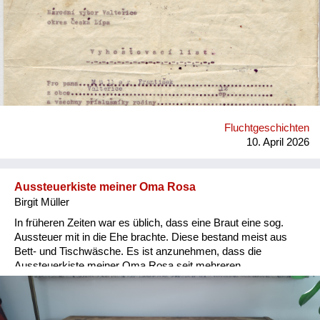
sich am Folgetag um 5:00h früh vor dem Schulgebäude
einfinden und dürfen nur ein paar Sachen mitnehmen. Wer
dem nicht Folge leistet, kommt ins Konzentrationslager.
Nachfolgend die Schilderung über die Vertreibung der Familie
meines Vaters aus Waltersdorf (Kreis Böhmisch-Leipa) und
die darauffolgenden Wochen: Mein Opa Franz Müller war
Landwirt mit einem eigenen Hof und arbeitete zusätzlich von
1940 bis 1945 als Hilfsarbeiter in den Achilleswerken in
Oberpolitz. Die Großeltern meines Vaters, Franz und Theresia
Fluchtgeschichten
Müller, mussten 1936 ihren Besitz (die „Elemiehle“) verkaufen
10. April 2026
und zogen nach Bensen in eine Stadtwohnung. Die Familie
me...
Aussteuerkiste meiner Oma Rosa
Birgit Müller
In früheren Zeiten war es üblich, dass eine Braut eine sog.
Aussteuer mit in die Ehe brachte. Diese bestand meist aus
Bett- und Tischwäsche. Es ist anzunehmen, dass die
Aussteuerkiste meiner Oma Rosa seit mehreren
Generationen weitergereicht wurde. Die Beschriftung wurde
erst 1946 hinzugefügt, da meine Großeltern diese Kiste als
persönliches Gepäckstück bei der Vertreibung aus der Heimat