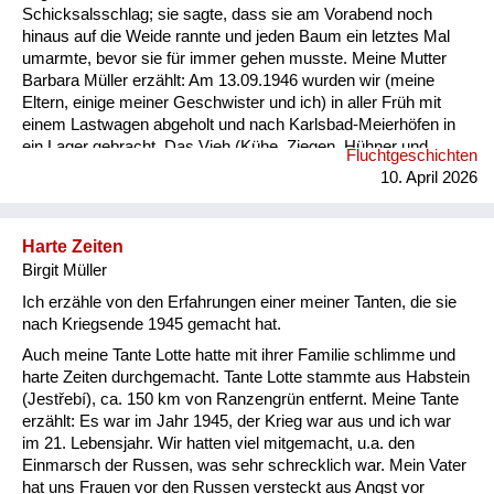
Schicksalsschlag; sie sagte, dass sie am Vorabend noch
hinaus auf die Weide rannte und jeden Baum ein letztes Mal
umarmte, bevor sie für immer gehen musste. Meine Mutter
Barbara Müller erzählt: Am 13.09.1946 wurden wir (meine
Eltern, einige meiner Geschwister und ich) in aller Früh mit
einem Lastwagen abgeholt und nach Karlsbad-Meierhöfen in
ein Lager gebracht. Das Vieh (Kühe, Ziegen, Hühner und
Fluchtgeschichten
Schweine) blieb im Stall. Der Hund an der Kette bellte wie
10. April 2026
verrückt. Mitnehmen durften wir 70 kg pro Person, es war ja
schon die sog. „humane Ausweisung“. Die Leute vor uns
durften nur mitnehmen, was sie tragen konnten. Im Lager
Harte Zeiten
blieben wir eine Woche unter widrigen Umständen. Die
Birgit Müller
sanitären Anlagen und Toilet...
Ich erzähle von den Erfahrungen einer meiner Tanten, die sie
nach Kriegsende 1945 gemacht hat.
Auch meine Tante Lotte hatte mit ihrer Familie schlimme und
harte Zeiten durchgemacht. Tante Lotte stammte aus Habstein
(Jestřebí), ca. 150 km von Ranzengrün entfernt. Meine Tante
erzählt: Es war im Jahr 1945, der Krieg war aus und ich war
im 21. Lebensjahr. Wir hatten viel mitgemacht, u.a. den
Einmarsch der Russen, was sehr schrecklich war. Mein Vater
hat uns Frauen vor den Russen versteckt aus Angst vor