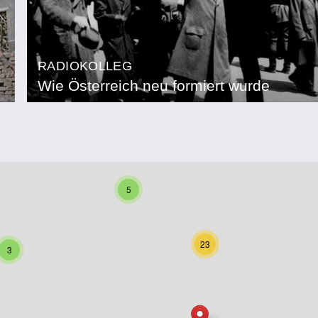
RADIOKOLLEG
Wie Österreich neu formiert wurde
5
23
3