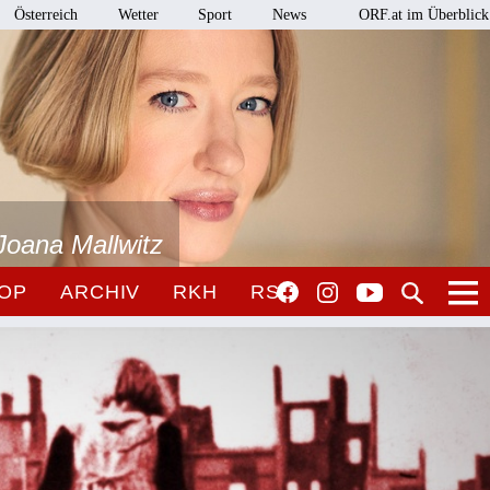
Österreich
Wetter
Sport
News
ORF.at im Überblick
Joana Mallwitz
OP
ARCHIV
RKH
RSO