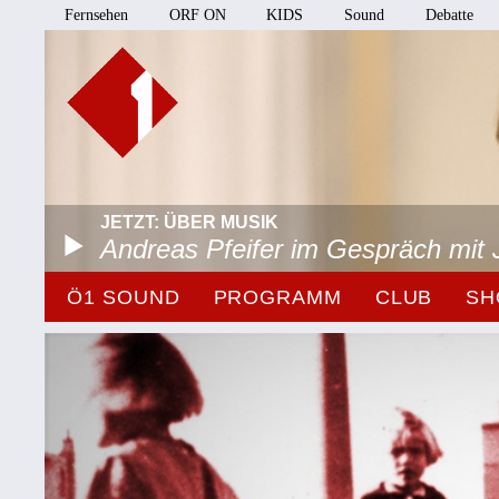
Fernsehen
ORF ON
KIDS
Sound
Debatte
JETZT: ÜBER MUSIK
Andreas Pfeifer im Gespräch mit 
Ö1 SOUND
PROGRAMM
CLUB
SH