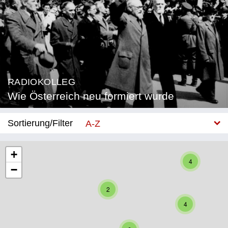
RADIOKOLLEG
Wie Österreich neu formiert wurde
Sortierung/Filter
A-Z
Neu
+
4
−
Bundesland
2
Burgenland
4
Kärnten