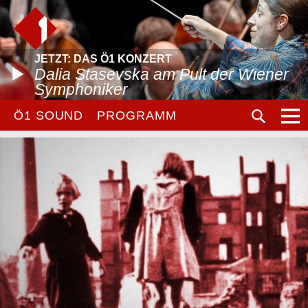
JETZT: DAS Ö1 KONZERT
Dalia Stasevska am Pult der Wiener
Symphoniker
Ö1 SOUND
PROGRAMM