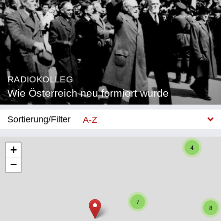
RADIOKOLLEG
Wie Österreich neu formiert wurde
Sortierung/Filter
A-Z
Neu
4
+
−
Bundesland
Burgenland
7
Kärnten
8