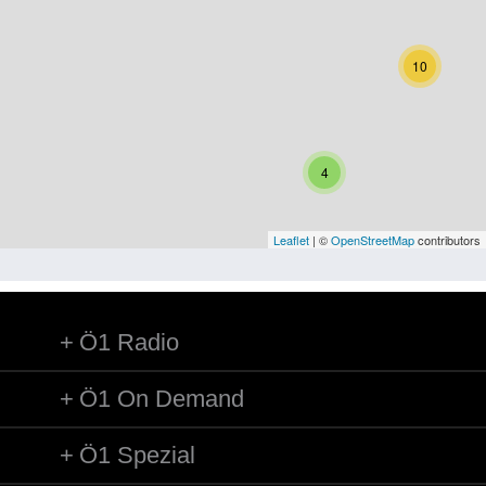
Niederösterreich
Oberösterreich
10
Salzburg
Steiermark
4
Tirol
Vorarlberg
Leaflet
| ©
OpenStreetMap
contributors
Wien
Ö1 Radio
Kategorie
Besatzungsmächte
Ö1 On Demand
Frauen, Mütter, Kinder
Ö1 Spezial
Versorgung