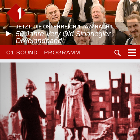
JETZT: DIE ÖSTERREICH 1 JAZZNACHT
50 Jahre Very Old Stoariegler
Dixielandband
Ö1 SOUND
PROGRAMM