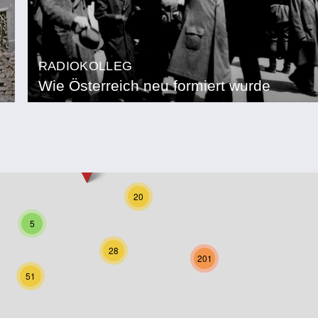
RADIOKOLLEG
Wie Österreich neu formiert wurde
20
5
28
201
51