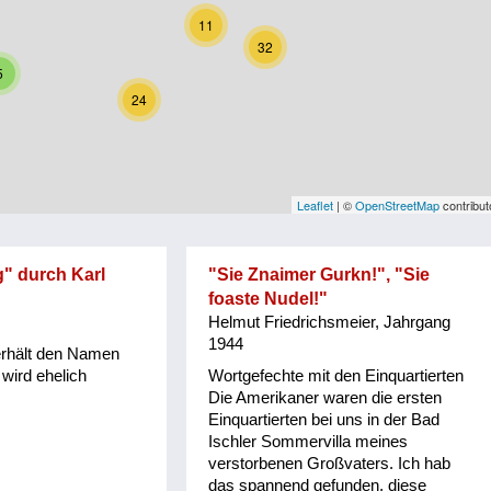
11
32
5
24
Leaflet
| ©
OpenStreetMap
contribut
g" durch Karl
"Sie Znaimer Gurkn!", "Sie
foaste Nudel!"
Helmut Friedrichsmeier, Jahrgang
1944
erhält den Namen
 wird ehelich
Wortgefechte mit den Einquartierten
Die Amerikaner waren die ersten
Einquartierten bei uns in der Bad
Ischler Sommervilla meines
verstorbenen Großvaters. Ich hab
das spannend gefunden, diese