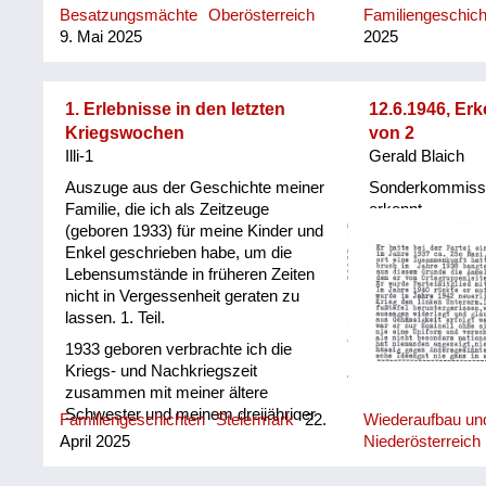
Besatzungsmächte
Oberösterreich
Familiengeschic
9. Mai 2025
2025
1. Erlebnisse in den letzten
12.6.1946, Erk
Kriegswochen
von 2
Illi-1
Gerald Blaich
Auszuge aus der Geschichte meiner
Sonderkommissio
Familie, die ich als Zeitzeuge
erkennt...
(geboren 1933) für meine Kinder und
Enkel geschrieben habe, um die
Lebensumstände in früheren Zeiten
nicht in Vergessenheit geraten zu
lassen. 1. Teil.
1933 geboren verbrachte ich die
Kriegs- und Nachkriegszeit
zusammen mit meiner ältere
Schwester und meinem dreijähriger
Familiengeschichten
Steiermark
22.
Wiederaufbau und
Bruder bei meinen Eltern, in einer
April 2025
Niederösterreich
Mietwohnung in Leoben wohnend.
Wenn ich an diese frühe Zeit