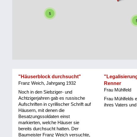
Steiermark
Fluchtgeschichten
5
Tirol
Familiengeschichten
Vorarlberg
Schule
und
Wien
Ausbildung
Wiederaufbau
und
"Häuserblock durchsucht"
"Legalisierun
Staatsvertrag
Franz Weich, Jahrgang 1932
Renner
Frau Mühlfeld
Wohnen
Noch in den Siebziger- und
Achtzigerjahren gab es russische
Frau Mühlfelds 
Aufschriften in cyrillischer Schrift auf
sonstiges
ihres Vaters und
Häusern, mit denen die
Besatzungssoldaten einst
markierten, welche Häuser sie
bereits durchsucht hatten. Der
Baumeister Franz Weich versuchte,