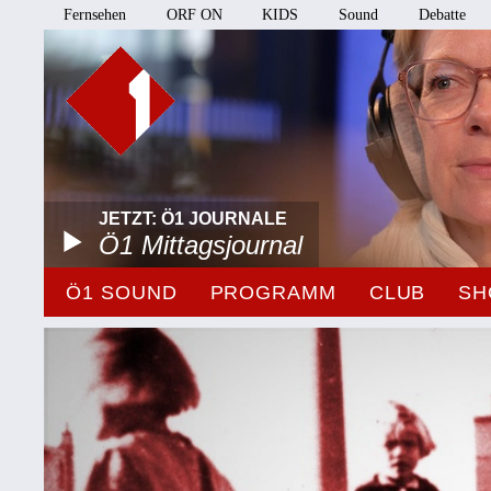
Fernsehen
ORF ON
KIDS
Sound
Debatte
JETZT: Ö1 JOURNALE
Ö1 Mittagsjournal
Ö1 SOUND
PROGRAMM
CLUB
SH