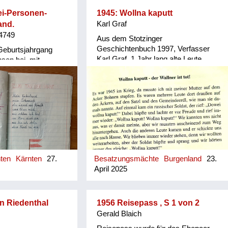
ei-Personen-
1945: Wollna kaputt
and.
Karl Graf
 4749
Aus dem Stotzinger
Geschichtenbuch 1997, Verfasser
 Geburtsjahrgang
Karl Graf. 1 Jahr lang alte Leute
sen bei, mit
befragt, die heute vielfach nicht mehr
ltern in einem
leben.
tätte, Wien. Sie:
 geb. 1949
gewachsen in Heimen
nnerung, kollektives
Wien und NÖ, 1954/56
r: Ein
wohlgenährtes,
 Kind; die Meinung
hten
Kärnten
27.
Besatzungsmächte
Burgenland
23.
en Groß-Eltern, man
April 2025
für alle Fälle. Sie:
enes, abgegebenes
Vater Brite, Mutter
 in Kinder-
n Riedenthal
1956 Reisepass , S 1 von 2
 der Stadt Wien,
Gerald Blaich
 gelandet; Eltern