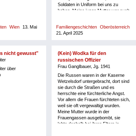
Soldaten in Uniform bei uns zu
haben. Meine junge Mutter war auch
interessiert am Kontakt. Und das hat
meine Großmutter verurteilt: Was
hten
Wien
13. Mai
Familiengeschichten
Oberösterreich
werden die Leute sagen! Bald darauf
21. April 2025
mussten wir eine Flüchtlingsfamilie
aus der Brünner Gegend in unserer
Villa aufnehmen. Das war natürlich
nicht das, was meine Großmutter
s nicht gewusst"
(Kein) Wodka für den
wollte; die Amerikaner hatten noch
ter
russischen Offizier
einen gewissen Status verliehen.
Frau Ganglbauer, Jg. 1941
ter über
Mich hat es gefreut, weil ich als
n
Die Russen waren in der Kaserne
einen Spielkameraden hatte,
Wetzelsdorf untergebracht, dort sind
während meine Großmutter sich
sie durch die Straßen und es
bald mit der Frau dieser
herrschte eine fürchterliche Angst.
Flüchtlingsfamilie verfeindet hat.
Vor allem die Frauen fürchteten sich,
Meine Großmutter hat immer
weil sie oft vergewaltigt wurden.
gesagt: Sie Znaimer Gurkn! Znaim
Meine Mutter wurde in der
war ja eine Gemüsezucht Gegend.
Frauengassen ausgebombt, sie
Und die Frau aus Südmähren hat
lebte deshalb bei ihren Eltern in
gesagt: Sie foaste Nudel! Meine
Wetzelsdorf. Die Frauen haben sich
Großmutter war ja nicht ganz
alt und arm angezogen, die Tochter