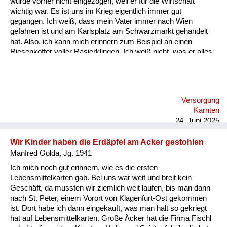
wurde vorher nicht eingezogen, weil er für die Wirtschaft
Versorgung
wichtig war. Es ist uns im Krieg eigentlich immer gut
gegangen. Ich weiß, dass mein Vater immer nach Wien
Heimkehrer
gefahren ist und am Karlsplatz am Schwarzmarkt gehandelt
hat. Also, ich kann mich erinnern zum Beispiel an einen
Fluchtgeschichten
Riesenkoffer voller Rasierklingen. Ich weiß nicht, was er alles
gehandelt hat, aber an die Rasierklingen kann ich mich
Familiengeschichten
erinnern. Ich glaube, das war etwas sehr Wertvolles damals.
Schule und Ausbildung
Versorgung
Wiederaufbau und
Kärnten
Staatsvertrag
24. Juni 2025
Wohnen
Wir Kinder haben die Erdäpfel am Acker gestohlen
Manfred Golda, Jg. 1941
sonstiges
Ich mich noch gut erinnern, wie es die ersten
Lebensmittelkarten gab. Bei uns war weit und breit kein
Geschäft, da mussten wir ziemlich weit laufen, bis man dann
nach St. Peter, einem Vorort von Klagenfurt-Ost gekommen
ist. Dort habe ich dann eingekauft, was man halt so gekriegt
hat auf Lebensmittelkarten. Große Äcker hat die Firma Fischl