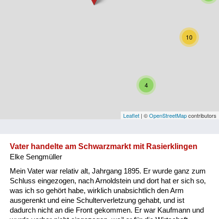
Niederösterreich
Oberösterreich
10
Salzburg
Steiermark
4
Tirol
Vorarlberg
Leaflet
| ©
OpenStreetMap
contributors
Wien
Vater handelte am Schwarzmarkt mit Rasierklingen
Elke Sengmüller
Kategorie
Mein Vater war relativ alt, Jahrgang 1895. Er wurde ganz zum
Besatzungsmächte
Schluss eingezogen, nach Arnoldstein und dort hat er sich so,
was ich so gehört habe, wirklich unabsichtlich den Arm
Frauen, Mütter, Kinder
ausgerenkt und eine Schulterverletzung gehabt, und ist
dadurch nicht an die Front gekommen. Er war Kaufmann und