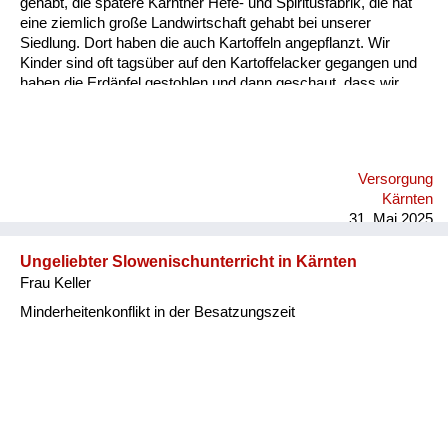
gehabt, die spätere Kärntner Hefe- und Spiritusfabrik, die hat
eine ziemlich große Landwirtschaft gehabt bei unserer
Siedlung. Dort haben die auch Kartoffeln angepflanzt. Wir
Kinder sind oft tagsüber auf den Kartoffelacker gegangen und
haben die Erdäpfel gestohlen und dann geschaut, dass wir
wieder heimkommen, ohne dass das wer bemerkt. Es ist auch
immer ein Aufseher herumgegangen, der aufgepasst hat, dass
nichts gestohlen wird. Wenn dann abgeerntet war, dann durfte
man auch offiziell nach übriggebliebenen Kartoffeln suchen. Da
Versorgung
haben dann auch andere Leute aus der Nachbarschaft den
Kärnten
Acker abgesucht.
31. Mai 2025
Ungeliebter Slowenischunterricht in Kärnten
Frau Keller
Minderheitenkonflikt in der Besatzungszeit