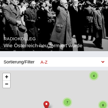
RADIOKOLLEG
Wie Österreich neu formiert wurde
Sortierung/Filter
A-Z
Neu
4
+
−
Bundesland
Burgenland
7
Kärnten
8