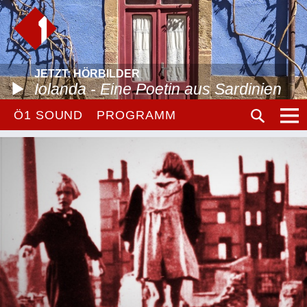
JETZT: HÖRBILDER
Iolanda - Eine Poetin aus Sardinien
Ö1 SOUND
PROGRAMM