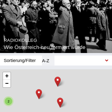
RADIOKOLLEG
Wie Österreich neu formiert wurde
Sortierung/Filter
A-Z
Neu
+
−
Bundesland
Burgenland
2
Kärnten