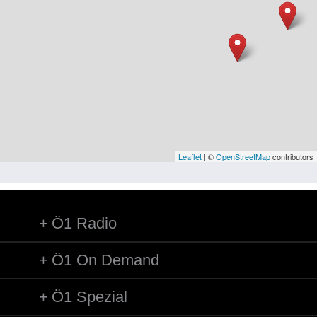
Niederösterreich
Oberösterreich
Salzburg
Steiermark
Tirol
Vorarlberg
Leaflet
| ©
OpenStreetMap
contributors
Wien
Ö1 Radio
Kategorie
Besatzungsmächte
Ö1 On Demand
Frauen, Mütter, Kinder
Ö1 Spezial
Versorgung