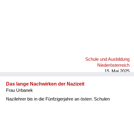
Versorgung
Heimkehrer
Fluchtgeschichten
Familiengeschichten
Schule und Ausbildung
Schule und Ausbildung
Wiederaufbau und
Niederösterreich
Staatsvertrag
15. Mai 2025
Wohnen
Das lange Nachwirken der Nazizeit
Frau Urbanek
sonstiges
Nazilehrer bis in die Fünfzigerjahre an österr. Schulen