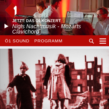
JETZT: DAS Ö1 KONZERT
Nigls Nachtmusik - Mozarts
Clavichord
Ö1 SOUND
PROGRAMM