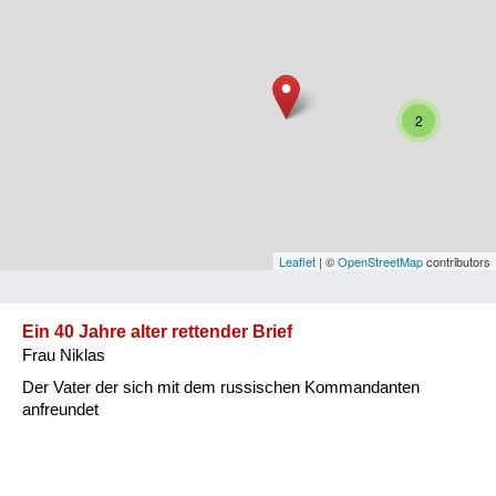
Niederösterreich
Oberösterreich
Salzburg
2
Steiermark
Tirol
Vorarlberg
Leaflet
| ©
OpenStreetMap
contributors
Wien
Ein 40 Jahre alter rettender Brief
Frau Niklas
Kategorie
Der Vater der sich mit dem russischen Kommandanten
Besatzungsmächte
anfreundet
Frauen, Mütter, Kinder