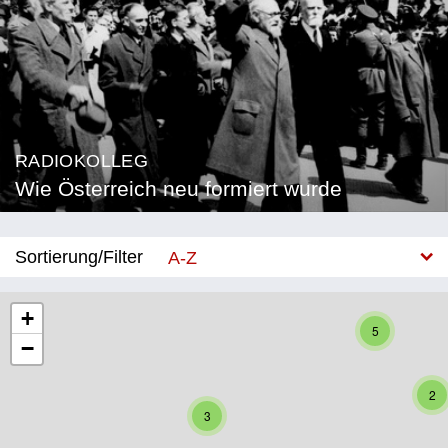
RADIOKOLLEG
Wie Österreich neu formiert wurde
Sortierung/Filter
A-Z
Neu
+
5
−
Bundesland
Burgenland
2
3
Kärnten