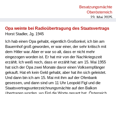
das ist die Geschichte zum Schmunzeln. Was meine Eltern
Besatzungsmächte
natürlich doch sehr bedrückt hat, weil damals gab es einige
Oberösterreich
Verschleppungen, die auch bekannt wurden, meist nur durch
23. Mai 2025
Hörensagen: sie hatten Ang...
Opa weinte bei Radioübertragung des Staatsvertrags
Horst Stadler, Jg. 1945
Ich hab einen Opa gehabt, eigentlich Großonkel, ich bin am
Bauernhof groß geworden, er war einer, der sehr kritisch mit
dem Hitler war. Aber er war so alt, dass er nicht mehr
eingezogen worden ist. Er hat mir von der Nachkriegszeit
erzählt. Ich weiß noch, dass er erzählt hat: am 15. Mai 1955
hat sich der Opa zwei Monate davor einen Volksempfänger
gekauft. Hat eh kein Geld gehabt, aber hat ihn sich geleistet.
Und dann bin ich am 15. Mai mit ihm auf der Ofenbank
gesessen, und dann sind um 11 Uhr Leopold Figl und die
Staatsvertragsunterzeichnungsmächte auf den Balkon
übertragen worden, wo Figl die Worte gesagt hat „Österreich
ist frei“. Mein Opa hat nie geweint und in diesem Augenblick
hat er wie ein kleines Kind vor Freude geweint. Da war er 80
Jahre alt. Und seitdem bin ich ein glühender Verfechter der
Demokratie, der Werte der Freiheit, der Vielfalt, weil ich merke,