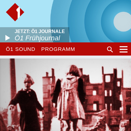
JETZT: Ö1 JOURNALE
Ö1 Frühjournal
Ö1 SOUND
PROGRAMM