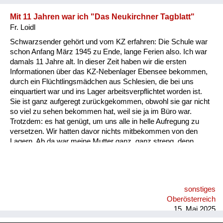
Mit 11 Jahren war ich "Das Neukirchner Tagblatt"
Fr. Loidl
Schwarzsender gehört und vom KZ erfahren: Die Schule war
schon Anfang März 1945 zu Ende, lange Ferien also. Ich war
damals 11 Jahre alt. In dieser Zeit haben wir die ersten
Informationen über das KZ-Nebenlager Ebensee bekommen,
durch ein Flüchtlingsmädchen aus Schlesien, die bei uns
einquartiert war und ins Lager arbeitsverpflichtet worden ist.
Sie ist ganz aufgeregt zurückgekommen, obwohl sie gar nicht
so viel zu sehen bekommen hat, weil sie ja im Büro war.
Trotzdem: es hat genügt, um uns alle in helle Aufregung zu
versetzen. Wir hatten davor nichts mitbekommen von den
Lagern. Ab da war meine Mutter ganz, ganz streng, denn
damals waren im Stadl meiner Großmutter schon
Volkssturmmänner aus Wien einquartiert. Die haben die
Frequenz eines Schwarzsenders im Radio gehabt - und die
haben mich animiert, den zu hören. Meine Mutter hatte Angst,
sonstiges
dass uns jemand anzeigt, aber ich habe gesagt: Wer soll denn
Oberösterreich
uns hören? Ich drehe ja eh ganz leise. Ich habe immer diesen
15. Mai 2025
englischen Schwa...