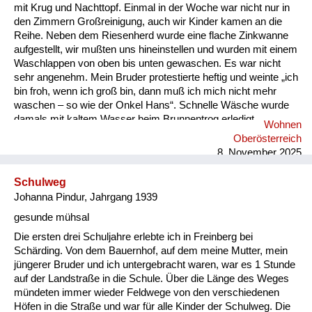
mit Krug und Nachttopf. Einmal in der Woche war nicht nur in
den Zimmern Großreinigung, auch wir Kinder kamen an die
Reihe. Neben dem Riesenherd wurde eine flache Zinkwanne
aufgestellt, wir mußten uns hineinstellen und wurden mit einem
Waschlappen von oben bis unten gewaschen. Es war nicht
sehr angenehm. Mein Bruder protestierte heftig und weinte „ich
bin froh, wenn ich groß bin, dann muß ich mich nicht mehr
waschen – so wie der Onkel Hans“. Schnelle Wäsche wurde
damals mit kaltem Wasser beim Brunnentrog erledigt.
Wohnen
Ansonsten im Zimmer mit warmen Wasser, das in der Küche
Oberösterreich
vom seitlich eingebauten Wasserbecken geholt wurde. Ich
8. November 2025
kann mich eigentlich nicht erinnern, daß einer von den vielen
Menschen am Ho...
Schulweg
Johanna Pindur, Jahrgang 1939
gesunde mühsal
Die ersten drei Schuljahre erlebte ich in Freinberg bei
Schärding. Von dem Bauernhof, auf dem meine Mutter, mein
jüngerer Bruder und ich untergebracht waren, war es 1 Stunde
auf der Landstraße in die Schule. Über die Länge des Weges
mündeten immer wieder Feldwege von den verschiedenen
Höfen in die Straße und war für alle Kinder der Schulweg. Die