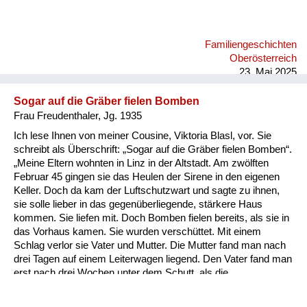
es auch gemacht und hat gesagt. „Ich bin so nahe zu daheim,
ich komm jetzt. Der Krieg, es ist aus.“ Die Postmeisterin, eine
so fanatische Frau, hat das sofort weitergegeben. Er wurde
Familiengeschichten
noch sofort standrechtlich geköpft oder gehängt. Das war in
Oberösterreich
den letzten Tagen, wo in Wien sch...
23. Mai 2025
Sogar auf die Gräber fielen Bomben
Frau Freudenthaler, Jg. 1935
Ich lese Ihnen von meiner Cousine, Viktoria Blasl, vor. Sie
schreibt als Überschrift: „Sogar auf die Gräber fielen Bomben“.
„Meine Eltern wohnten in Linz in der Altstadt. Am zwölften
Februar 45 gingen sie das Heulen der Sirene in den eigenen
Keller. Doch da kam der Luftschutzwart und sagte zu ihnen,
sie solle lieber in das gegenüberliegende, stärkere Haus
kommen. Sie liefen mit. Doch Bomben fielen bereits, als sie in
das Vorhaus kamen. Sie wurden verschüttet. Mit einem
Schlag verlor sie Vater und Mutter. Die Mutter fand man nach
drei Tagen auf einem Leiterwagen liegend. Den Vater fand man
erst nach drei Wochen unter dem Schutt, als die
Todesursache der Eltern kam, konnte ich nicht per Bahn nach
Linz fahren von Enns. So ging ich in die Ennser Kaserne und