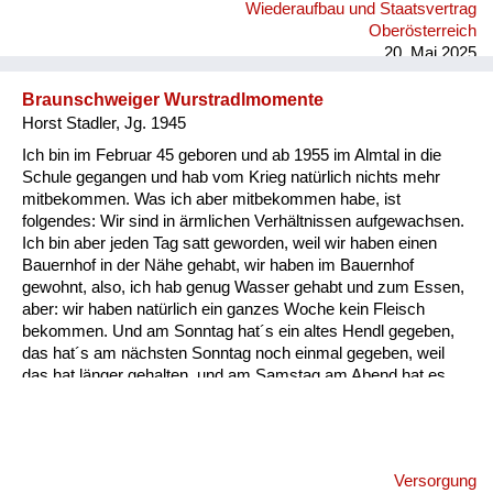
Wiederaufbau und Staatsvertrag
was für ein Schatz das ist, wenn man das verloren gehabt hat.
Oberösterreich
Für mich ist das sicher in meiner Einstellung ein Wendep...
20. Mai 2025
Braunschweiger Wurstradlmomente
Horst Stadler, Jg. 1945
Ich bin im Februar 45 geboren und ab 1955 im Almtal in die
Schule gegangen und hab vom Krieg natürlich nichts mehr
mitbekommen. Was ich aber mitbekommen habe, ist
folgendes: Wir sind in ärmlichen Verhältnissen aufgewachsen.
Ich bin aber jeden Tag satt geworden, weil wir haben einen
Bauernhof in der Nähe gehabt, wir haben im Bauernhof
gewohnt, also, ich hab genug Wasser gehabt und zum Essen,
aber: wir haben natürlich ein ganzes Woche kein Fleisch
bekommen. Und am Sonntag hat´s ein altes Hendl gegeben,
das hat´s am nächsten Sonntag noch einmal gegeben, weil
das hat länger gehalten, und am Samstag am Abend hat es
etwas gegeben, was einmalig war und zwar hat´s am Abend
für uns Kinder a Braunschweiger gegeben, und zwar
aufgeschnitten in dünne Radln und die haben wir aufs Brot
gelegt. Und da weiß ich heut noch, wie ich damals als kleiner
Versorgung
Bub mit der Zunge allweil die Braunschweiger Radln vor mich