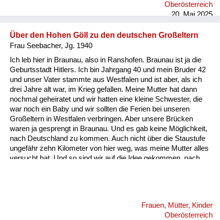
Oberösterreich
hingeschoben hab übers Brot, und ganz zum Schluss, wenn
20. Mai 2025
das Brot fertig war, hab ich dann di...
Über den Hohen Göll zu den deutschen Großeltern
Frau Seebacher, Jg. 1940
Ich leb hier in Braunau, also in Ranshofen. Braunau ist ja die
Geburtsstadt Hitlers. Ich bin Jahrgang 40 und mein Bruder 42
und unser Vater stammte aus Westfalen und ist aber, als ich
drei Jahre alt war, im Krieg gefallen. Meine Mutter hat dann
nochmal geheiratet und wir hatten eine kleine Schwester, die
war noch ein Baby und wir sollten die Ferien bei unseren
Großeltern in Westfalen verbringen. Aber unsere Brücken
waren ja gesprengt in Braunau. Und es gab keine Möglichkeit,
nach Deutschland zu kommen. Auch nicht über die Staustufe
ungefähr zehn Kilometer von hier weg, was meine Mutter alles
versucht hat. Und so sind wir auf die Idee gekommen, nach
Salzburg bzw. Hallein zu fahren. Mein Stiefvater und meine
Großmutter haben uns begleitet, weil meine Mutter hatte ja das
Baby. Und wir fuhren dort und gingen unter den Hohen Göll, da
gab es eine Hütte genau an der Grenze. Und ich glaube, das
Frauen, Mütter, Kinder
war das Purtschellerhaus. Und da haben sich viele Menschen
Oberösterreich
getroffen. Und von der anderen Seite ...