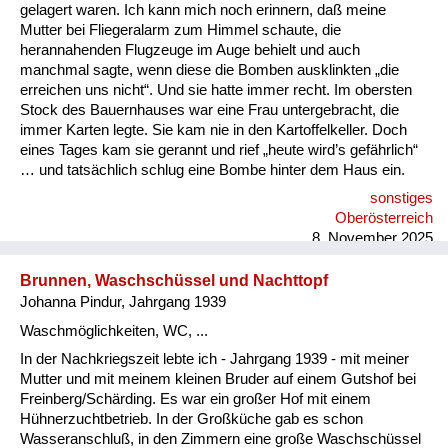
Versorgung
gelagert waren. Ich kann mich noch erinnern, daß meine
Mutter bei Fliegeralarm zum Himmel schaute, die
Heimkehrer
herannahenden Flugzeuge im Auge behielt und auch
manchmal sagte, wenn diese die Bomben ausklinkten „die
Fluchtgeschichten
erreichen uns nicht“. Und sie hatte immer recht. Im obersten
Stock des Bauernhauses war eine Frau untergebracht, die
Familiengeschichten
immer Karten legte. Sie kam nie in den Kartoffelkeller. Doch
eines Tages kam sie gerannt und rief „heute wird’s gefährlich“
Schule und Ausbildung
… und tatsächlich schlug eine Bombe hinter dem Haus ein.
sonstiges
Wiederaufbau und
Oberösterreich
Staatsvertrag
8. November 2025
Wohnen
Brunnen, Waschschüssel und Nachttopf
Johanna Pindur, Jahrgang 1939
sonstiges
Waschmöglichkeiten, WC, ...
In der Nachkriegszeit lebte ich - Jahrgang 1939 - mit meiner
Mutter und mit meinem kleinen Bruder auf einem Gutshof bei
Freinberg/Schärding. Es war ein großer Hof mit einem
Hühnerzuchtbetrieb. In der Großküche gab es schon
Wasseranschluß, in den Zimmern eine große Waschschüssel