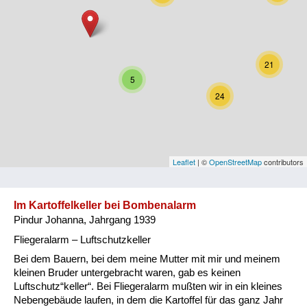
Niederösterreich
Oberösterreich
21
Salzburg
5
24
Steiermark
Tirol
Vorarlberg
Leaflet
| ©
OpenStreetMap
contributors
Wien
Im Kartoffelkeller bei Bombenalarm
Pindur Johanna, Jahrgang 1939
Kategorie
Fliegeralarm – Luftschutzkeller
Besatzungsmächte
Bei dem Bauern, bei dem meine Mutter mit mir und meinem
kleinen Bruder untergebracht waren, gab es keinen
Frauen, Mütter, Kinder
Luftschutz“keller“. Bei Fliegeralarm mußten wir in ein kleines
Nebengebäude laufen, in dem die Kartoffel für das ganz Jahr