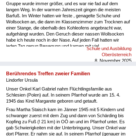
Gruppe wurde immer größer, und es war nie fad auf dem
langen Weg. In der warmen Jahreszeit gingen die meisten
Barfuß. Im Winter hatten wir feste , genagelte Schuhe und
Wollsocken an, die dann im Klassenzimmer zum Trocknen auf
einer Stange, die oberhalb des Kohleofens angebracht war,
aufgehängt wurden. Den Geruch dieser nassen Wollsocken
habe ich heute noch in der Nase. Auf jeden Fall hatten wir
jeden Tag genug Bewegung und kamen mit viel
Schule und Ausbildung
angereichertem Sauerstoff zum Unterricht.
Oberösterreich
8. November 2025
Berührendes Treffen zweier Familien
Lindorfer Ursula
Unser Onkel Karl Gabriel nahm Flüchtlingsfamilie aus
Schlesien (Polen) auf. In seinem Pfarrhof wurde am 15. 4.
1945 das Kind Margarete geboren und getauft.
Frau Martha Staisch kam im Jänner 1945 mit 5 Kindern und
schwanger zuerst mit dem Zug und dann von Schärding bis
Kopfing zu Fuß (! 21 km) in OÖ an und im Pfarrhof unter. Es
gab Schwierigkeiten mit der Unterbringung. Unser Onkel war
dort Pfarrer. Er nahm sie auf. In seinem Pfarrhof (genauer im