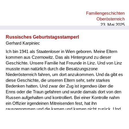
fragte, ob mich ein Militärauto mitnehmen könnte. Nach
langem Reden nahm mich eines mit. Dann konnte ich mit
Familiengeschichten
meiner Schwester alles weitere besprechen. DieToten dieses
Oberösterreich
Viertels der letzten Nacht waren im Turnsaal der
23. Mai 2025
Raimundschule...
Russisches Geburtstagsstamperl
Gerhard Karpiniec
Ich bin 1941 als Staatenloser in Wien geboren. Meine Eltern
kommen aus Czernowitz. Das als Hintergrund zu dieser
Geschichte. Unsere Familie hat Freunde in Linz. Und von Linz
musste man natürlich durch die Besatzungszone
Niederösterreich fahren, um dort anzukommen. Und da gibt es
diese Geschichte, die unseren Eltern sehr, sehr starkes
Bedenken hatten. Und zwar der Zug ist irgendwo über die
Enns oder die Traun gefahren und wurde damals dort von den
Russen aufgehalten und kontrolliert. Bei einer Kontrolle nahm
ein Offizier irgendeinen Mitreisenden fest, hat ihn
rausgenommen und die kamen und kamen nicht zurück. Und
als sie zurückkamen, war der Fahrgast stockbetrunken. Der
Grund war ganz einfach: Der Offizier hatte beim Durchlesen
bemerkt, dass die zwei das gleiche Geburtsdatum hatten. Ja,