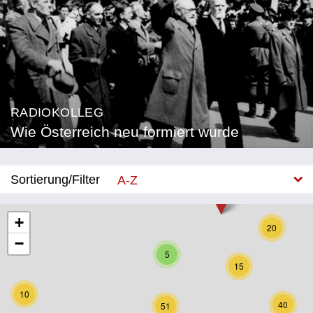
RADIOKOLLEG
Wie Österreich neu formiert wurde
Sortierung/Filter
A-Z
Neu
+
20
−
Bundesland
5
15
Burgenland
10
Kärnten
40
51