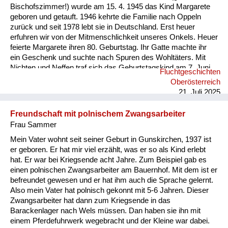
Bischofszimmer!) wurde am 15. 4. 1945 das Kind Margarete
geboren und getauft. 1946 kehrte die Familie nach Oppeln
zurück und seit 1978 lebt sie in Deutschland. Erst heuer
erfuhren wir von der Mitmenschlichkeit unseres Onkels. Heuer
feierte Margarete ihren 80. Geburtstag. Ihr Gatte machte ihr
ein Geschenk und suchte nach Spuren des Wohltäters. Mit
Nichten und Neffen traf sich das Geburtstagskind am 7. Juni
Fluchtgeschichten
2025 an dessen Grab (Pfarre Rannariedl, Pühret 4143
Oberösterreich
Neustift) in Österreich.
21. Juli 2025
Freundschaft mit polnischem Zwangsarbeiter
Frau Sammer
Mein Vater wohnt seit seiner Geburt in Gunskirchen, 1937 ist
er geboren. Er hat mir viel erzählt, was er so als Kind erlebt
hat. Er war bei Kriegsende acht Jahre. Zum Beispiel gab es
einen polnischen Zwangsarbeiter am Bauernhof. Mit dem ist er
befreundet gewesen und er hat ihm auch die Sprache gelernt.
Also mein Vater hat polnisch gekonnt mit 5-6 Jahren. Dieser
Zwangsarbeiter hat dann zum Kriegsende in das
Barackenlager nach Wels müssen. Dan haben sie ihn mit
einem Pferdefuhrwerk wegebracht und der Kleine war dabei.