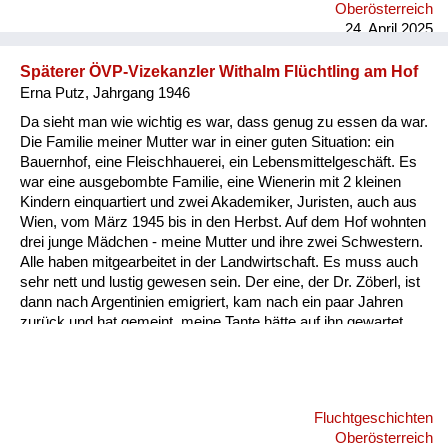
österreichische Dörfer getrieben worden: Einige Landsleute
Oberösterreich
hatten gemordet, andere gejohlt, viele beschämt bis entsetzt
24. April 2025
weggeschaut, wenige hatten – unter Lebensgefahr – den
Erbarmungswürdigen etwas Essbares gegeben. Über die
Späterer ÖVP-Vizekanzler Withalm Flüchtling am Hof
prozentuale Verteilung von Mut...
Erna Putz, Jahrgang 1946
Da sieht man wie wichtig es war, dass genug zu essen da war.
Die Familie meiner Mutter war in einer guten Situation: ein
Bauernhof, eine Fleischhauerei, ein Lebensmittelgeschäft. Es
war eine ausgebombte Familie, eine Wienerin mit 2 kleinen
Kindern einquartiert und zwei Akademiker, Juristen, auch aus
Wien, vom März 1945 bis in den Herbst. Auf dem Hof wohnten
drei junge Mädchen - meine Mutter und ihre zwei Schwestern.
Alle haben mitgearbeitet in der Landwirtschaft. Es muss auch
sehr nett und lustig gewesen sein. Der eine, der Dr. Zöberl, ist
dann nach Argentinien emigriert, kam nach ein paar Jahren
zurück und hat gemeint, meine Tante hätte auf ihn gewartet...
gut, meine Mutti war ja schon verlobt. Der andere Wiener war
der Dr. Hermann Withalm. Der ist dann im Herbst zurück nach
Wien und hat gesagt, er geht in den Staatsdienst. Meine Mutti
hat gefragt: Ah, spitzen Sie auf einen Ministerposten? Na ja, er
Fluchtgeschichten
wurde dann Vizekanzler. Die Verbindung dieser Menschen,
Oberösterreich
sowohl der Familie...