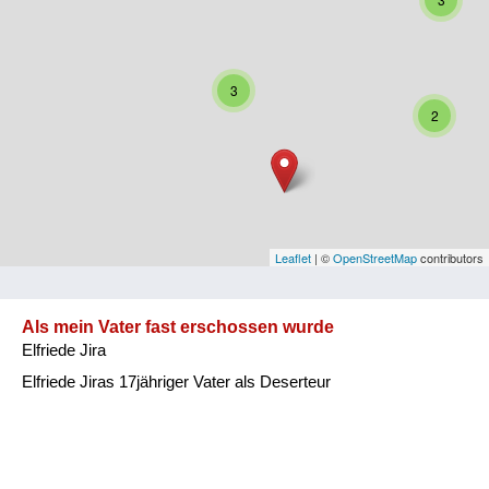
Niederösterreich
Oberösterreich
3
Salzburg
2
Steiermark
Tirol
Vorarlberg
Leaflet
| ©
OpenStreetMap
contributors
Wien
Als mein Vater fast erschossen wurde
Elfriede Jira
Kategorie
Elfriede Jiras 17jähriger Vater als Deserteur
Besatzungsmächte
Frauen, Mütter, Kinder