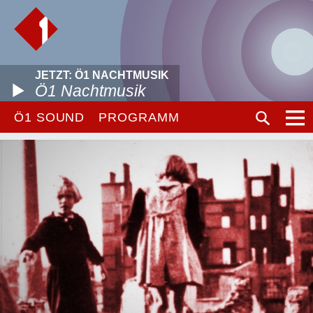
JETZT: Ö1 NACHTMUSIK
Ö1 Nachtmusik
Ö1 SOUND
PROGRAMM