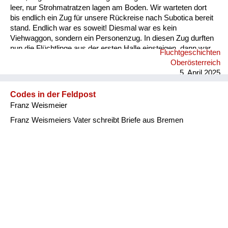
leer, nur Strohmatratzen lagen am Boden. Wir warteten dort
bis endlich ein Zug für unsere Rückreise nach Subotica bereit
stand. Endlich war es soweit! Diesmal war es kein
Viehwaggon, sondern ein Personenzug. In diesen Zug durften
nun die Flüchtlinge aus der ersten Halle einsteigen, dann war
Fluchtgeschichten
der Zug voll. Wir waren traurig und sahen uns sehr Leid, noch
Oberösterreich
nicht in unsere Heimat zurückzukehren und noch länger zu
5. April 2025
warten. “Gott sei Dank!“ Wir konnten nicht ahnen, dass das ein
großes Glück für uns war. Die Mutter mit den zwei Kindern
Codes in der Feldpost
aus unserem Nachbar...
Franz Weismeier
Franz Weismeiers Vater schreibt Briefe aus Bremen