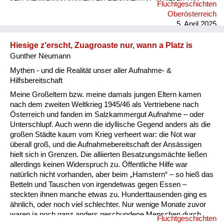
kein Viehwaggon sondern ein Personenzug. In diesen Zug
Fluchtgeschichten
durften nun die Flüchtlinge aus der ersten Halle einsteigen,
Oberösterreich
dann war der Zug voll. Wir waren traurig und sahen uns sehr
5. April 2025
Leid, noch nicht in unsere Heimat zurückzukehren und noch
länger zu warten. “Gott sei Dank!“ Wir konnten nicht ahnen,
Hiesige z'erscht, Zuagroaste nur, wann a Platz is
dass das ein großes Glück für ...
Gunther Neumann
Mythen - und die Realität unser aller Aufnahme- &
Hilfsbereitschaft
Meine Großeltern bzw. meine damals jungen Eltern kamen
nach dem zweiten Weltkrieg 1945/46 als Vertriebene nach
Österreich und fanden im Salzkammergut Aufnahme – oder
Unterschlupf. Auch wenn die idyllische Gegend anders als die
großen Städte kaum vom Krieg verheert war: die Not war
überall groß, und die Aufnahmebereitschaft der Ansässigen
hielt sich in Grenzen. Die alliierten Besatzungsmächte ließen
allerdings keinen Widerspruch zu. Öffentliche Hilfe war
natürlich nicht vorhanden, aber beim „Hamstern“ – so hieß das
Betteln und Tauschen von irgendetwas gegen Essen –
steckten ihnen manche etwas zu. Hunderttausenden ging es
ähnlich, oder noch viel schlechter. Nur wenige Monate zuvor
waren ja noch ganz anders geschundene Menschen durch
Fluchtgeschichten