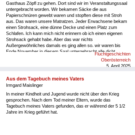
Gasthaus Zöpfl zu gehen. Dort sind wir im Veranstaltungssaal
untergebracht worden. Wir bekamen Säcke die aus
Papierschnüren gewebt waren und stopften diese mit Stroh
aus. Das waren unsere Matratzen. Jeder Erwachsene bekam
einen Strohsack, eine dünne Decke und einen Platz zum
Schlafen. Ich kann mich nicht erinnern ob ich einen eigenen
Strohsack gehabt habe. Aber das war nichts
Außergewöhnliches damals es ging allen so. wir waren bis
Ende November in diesem Saal untergebracht alle dicht
Fluchtgeschichten
nebeneinander gereiht. Es gab keine Rücksicht auf
Oberösterreich
Intimsphäre. Mein Vater sah sich schon am zweiten Tag nach
5. April 2025
unserer Ankunft nach Arbeit um. Er begann in einer
Schneiderei am Marktplatz an zu arbeiten. Nach ungefähr
Aus dem Tagebuch meines Vaters
sechs Wochen bekamen wir eine Zwei-Zimmer-Wohnung in
Irmgard Maislinger
der wir zu ...
In meiner Kindheit und Jugend wurde nicht über den Krieg
gesprochen. Nach dem Tod meiner Eltern, wurde das
Tagebuch meines Vaters gefunden, das er während der 5 1/2
Jahre im Krieg geführt hat.