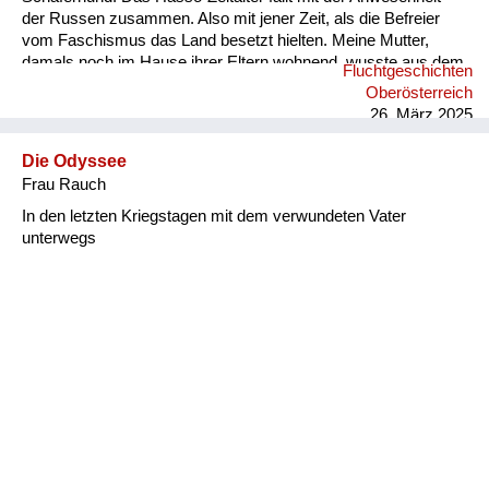
der Russen zusammen. Also mit jener Zeit, als die Befreier
vom Faschismus das Land besetzt hielten. Meine Mutter,
damals noch im Hause ihrer Eltern wohnend, wusste aus dem
Fluchtgeschichten
Hasso-Zeitalter beiläufig das zu berichten: Eines Tages fuhr
Oberösterreich
ein Lastwagen mit Russen vor ihrem Hofe vor, hielt an, und die
26. März 2025
mitfahrenden Uniformierten sprangen von der Ladefläche.
Meiner Großmutter gegenüber vorgebend, das Haus nach
Die Odyssee
Bildern des schnauzbärtigen Gröfaz (=größter Feldherr aller
Frau Rauch
Zeite...
In den letzten Kriegstagen mit dem verwundeten Vater
unterwegs