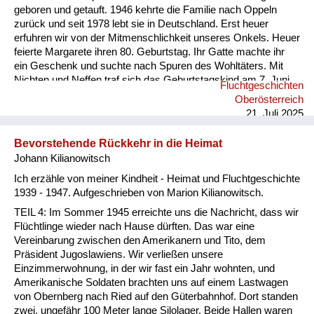
geboren und getauft. 1946 kehrte die Familie nach Oppeln
zurück und seit 1978 lebt sie in Deutschland. Erst heuer
erfuhren wir von der Mitmenschlichkeit unseres Onkels. Heuer
feierte Margarete ihren 80. Geburtstag. Ihr Gatte machte ihr
ein Geschenk und suchte nach Spuren des Wohltäters. Mit
Nichten und Neffen traf sich das Geburtstagskind am 7. Juni
Fluchtgeschichten
2025 an dessen Grab (Pfarre Rannariedl, Pühret 4143
Oberösterreich
Neustift) in Österreich.
21. Juli 2025
Bevorstehende Rückkehr in die Heimat
Johann Kilianowitsch
Ich erzähle von meiner Kindheit - Heimat und Fluchtgeschichte
1939 - 1947. Aufgeschrieben von Marion Kilianowitsch.
TEIL 4: Im Sommer 1945 erreichte uns die Nachricht, dass wir
Flüchtlinge wieder nach Hause dürften. Das war eine
Vereinbarung zwischen den Amerikanern und Tito, dem
Präsident Jugoslawiens. Wir verließen unsere
Einzimmerwohnung, in der wir fast ein Jahr wohnten, und
Amerikanische Soldaten brachten uns auf einem Lastwagen
von Obernberg nach Ried auf den Güterbahnhof. Dort standen
zwei, ungefähr 100 Meter lange Silolager. Beide Hallen waren