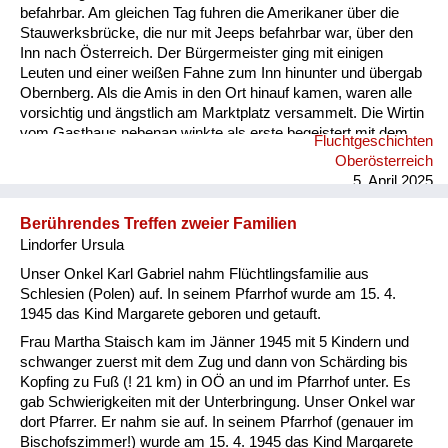
befahrbar. Am gleichen Tag fuhren die Amerikaner über die
Stauwerksbrücke, die nur mit Jeeps befahrbar war, über den
Inn nach Österreich. Der Bürgermeister ging mit einigen
Leuten und einer weißen Fahne zum Inn hinunter und übergab
Obernberg. Als die Amis in den Ort hinauf kamen, waren alle
vorsichtig und ängstlich am Marktplatz versammelt. Die Wirtin
vom Gasthaus nebenan winkte als erste begeistert mit dem
Fluchtgeschichten
Taschentuch. Ab diesem Zeitpunkt waren die Menschen in
Oberösterreich
Österreich nicht mehr so freundlich und hilfsbereit zu uns
5. April 2025
Flüchtlingen. Sie änderten ihre Meinung und beschimpften uns
als „s’Gfrastleut, Banatergfrast schaut's, dass wieder
Berührendes Treffen zweier Familien
weiterkommt’s. Warum...
Lindorfer Ursula
Unser Onkel Karl Gabriel nahm Flüchtlingsfamilie aus
Schlesien (Polen) auf. In seinem Pfarrhof wurde am 15. 4.
1945 das Kind Margarete geboren und getauft.
Frau Martha Staisch kam im Jänner 1945 mit 5 Kindern und
schwanger zuerst mit dem Zug und dann von Schärding bis
Kopfing zu Fuß (! 21 km) in OÖ an und im Pfarrhof unter. Es
gab Schwierigkeiten mit der Unterbringung. Unser Onkel war
dort Pfarrer. Er nahm sie auf. In seinem Pfarrhof (genauer im
Bischofszimmer!) wurde am 15. 4. 1945 das Kind Margarete