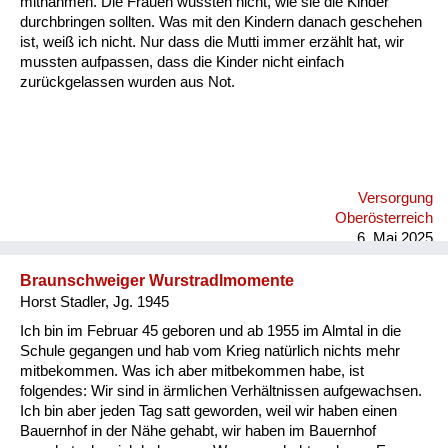
mitnahmen. Die Frauen wussten nicht, wie sie die Kinder
Versorgung
durchbringen sollten. Was mit den Kindern danach geschehen
ist, weiß ich nicht. Nur dass die Mutti immer erzählt hat, wir
Heimkehrer
mussten aufpassen, dass die Kinder nicht einfach
zurückgelassen wurden aus Not.
Fluchtgeschichten
Familiengeschichten
Schule und Ausbildung
Versorgung
Wiederaufbau und
Oberösterreich
Staatsvertrag
6. Mai 2025
Wohnen
Braunschweiger Wurstradlmomente
Horst Stadler, Jg. 1945
sonstiges
Ich bin im Februar 45 geboren und ab 1955 im Almtal in die
Schule gegangen und hab vom Krieg natürlich nichts mehr
mitbekommen. Was ich aber mitbekommen habe, ist
folgendes: Wir sind in ärmlichen Verhältnissen aufgewachsen.
Ich bin aber jeden Tag satt geworden, weil wir haben einen
Bauernhof in der Nähe gehabt, wir haben im Bauernhof