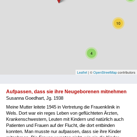
Niederösterreich
Oberösterreich
10
Salzburg
Steiermark
4
Tirol
Vorarlberg
Leaflet
| ©
OpenStreetMap
contributors
Wien
Aufpassen, dass sie ihre Neugeborenen mitnehmen
Susanna Goedhart, Jg. 1938
Kategorie
Meine Mutter leitete 1945 in Vertretung die Frauenklinik in
Besatzungsmächte
Wels. Dort war ein reges Leben von geflüchteten Ärzten,
Krankenschwestern, Leuten mit Kindern und natürlich auch
Frauen, Mütter, Kinder
Patienten und Frauen auf der Flucht, die dort entbinden
konnten. Man musste nur aufpassen, dass sie ihre Kinder