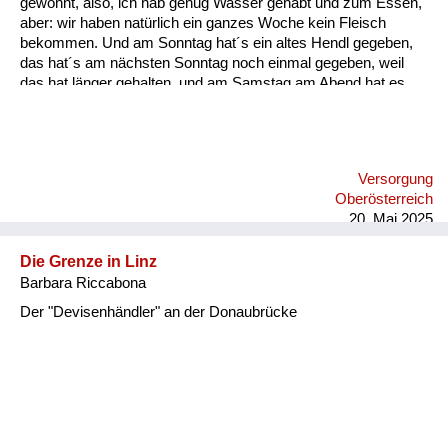
gewohnt, also, ich hab genug Wasser gehabt und zum Essen,
aber: wir haben natürlich ein ganzes Woche kein Fleisch
bekommen. Und am Sonntag hat´s ein altes Hendl gegeben,
das hat´s am nächsten Sonntag noch einmal gegeben, weil
das hat länger gehalten, und am Samstag am Abend hat es
etwas gegeben, was einmalig war und zwar hat´s am Abend
für uns Kinder a Braunschweiger gegeben, und zwar
aufgeschnitten in dünne Radln und die haben wir aufs Brot
gelegt. Und da weiß ich heut noch, wie ich damals als kleiner
Versorgung
Bub mit der Zunge allweil die Braunschweiger Radln vor mich
Oberösterreich
hingeschoben hab übers Brot, und ganz zum Schluss, wenn
20. Mai 2025
das Brot fertig war, hab ich dann di...
Die Grenze in Linz
Barbara Riccabona
Der "Devisenhändler" an der Donaubrücke