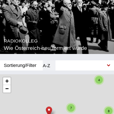
RADIOKOLLEG
Wie Österreich neu formiert wurde
Sortierung/Filter
A-Z
Neu
4
+
−
Bundesland
Burgenland
7
Kärnten
8