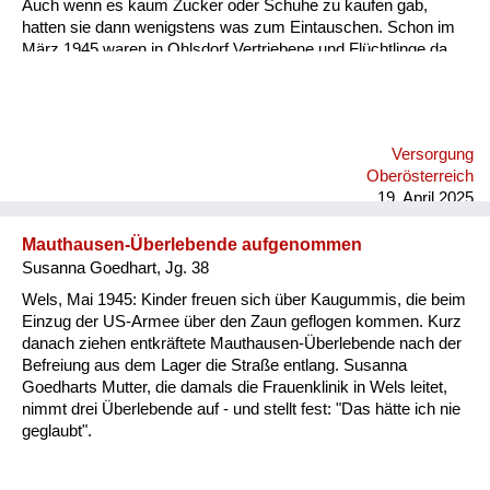
Auch wenn es kaum Zucker oder Schuhe zu kaufen gab,
hatten sie dann wenigstens was zum Eintauschen. Schon im
März 1945 waren in Ohlsdorf Vertriebene und Flüchtlinge da.
Danach kam noch einmal eine große Gruppe aus der
Bukowina hierher. Da musste dann jede Bauernfamilie eine
Familie sogar in die Stube aufnehmen, also direkt in den
gemeinsamen Wohnraum. Aber die Verbindungen sind
Versorgung
Jahrzehnte lebendig geblieben von den Einquartierten und den
Oberösterreich
dann wieder auf die Beine Gekommenen. In den 1950er
19. April 2025
Jahren, da war ich so sieben, acht, da hat ein Mann i...
Mauthausen-Überlebende aufgenommen
Susanna Goedhart, Jg. 38
Wels, Mai 1945: Kinder freuen sich über Kaugummis, die beim
Einzug der US-Armee über den Zaun geflogen kommen. Kurz
danach ziehen entkräftete Mauthausen-Überlebende nach der
Befreiung aus dem Lager die Straße entlang. Susanna
Goedharts Mutter, die damals die Frauenklinik in Wels leitet,
nimmt drei Überlebende auf - und stellt fest: "Das hätte ich nie
geglaubt".