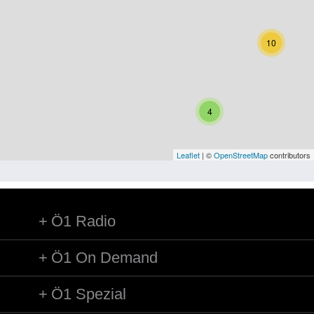
Niederösterreich
Oberösterreich
10
Salzburg
Steiermark
4
Tirol
Vorarlberg
Leaflet
| ©
OpenStreetMap
contributors
Wien
Ö1 Radio
Kategorie
Besatzungsmächte
Ö1 On Demand
Frauen, Mütter, Kinder
Ö1 Spezial
Versorgung