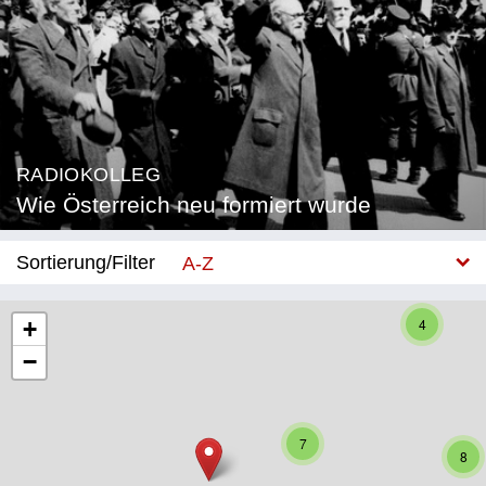
RADIOKOLLEG
Wie Österreich neu formiert wurde
Sortierung/Filter
A-Z
Neu
4
+
−
Bundesland
Burgenland
7
Kärnten
8