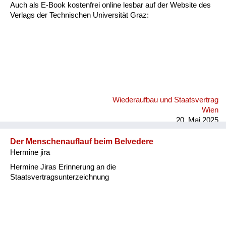
Versorgung
Auch als E-Book kostenfrei online lesbar auf der Website des
Verlags der Technischen Universität Graz:
Heimkehrer
Fluchtgeschichten
Familiengeschichten
Schule und Ausbildung
Wiederaufbau und Staatsvertrag
Wiederaufbau und
Wien
Staatsvertrag
20. Mai 2025
Wohnen
Der Menschenauflauf beim Belvedere
Hermine jira
sonstiges
Hermine Jiras Erinnerung an die
Staatsvertragsunterzeichnung