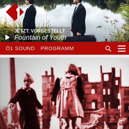
JETZT: VORGESTELLT
Fountain of Youth
Ö1 SOUND
PROGRAMM