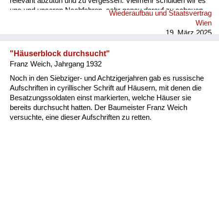
relevant abzutun und zu vergessen. Vielmehr schulden wir es
uns und unseren Nachfahren, sehr genau darauf zu schauen,
Wiederaufbau und Staatsvertrag
was von dem schweren Erbe der letzten durch die autoritäre
Wien
Erziehung gegangenen Generation wir weitertragen wollen,
19. März 2025
und wovon wir uns lösen und befreien wollen. Anliegen des
Buches: Die Lehren aus der Lebenserfahrung unserer
"Häuserblock durchsucht"
Elterngeneration zu ziehen und so aufzubereiten, dass sie für
Franz Weich, Jahrgang 1932
nachfolgende Generationen zugänglich werden. Im Namen
Noch in den Siebziger- und Achtzigerjahren gab es russische
freier, kritisch denkender Individuen und einer holistisch
Aufschriften in cyrillischer Schrift auf Häusern, mit denen die
gestaltenden, verantwortungsvoll handelnden Gesellschaft.
Besatzungssoldaten einst markierten, welche Häuser sie
Aufbau: Erzählstran...
bereits durchsucht hatten. Der Baumeister Franz Weich
versuchte, eine dieser Aufschriften zu retten.