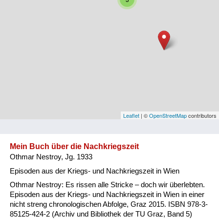
Niederösterreich
Oberösterreich
Salzburg
Steiermark
Tirol
Vorarlberg
Leaflet
| ©
OpenStreetMap
contributors
Wien
Mein Buch über die Nachkriegszeit
Othmar Nestroy, Jg. 1933
Kategorie
Episoden aus der Kriegs- und Nachkriegszeit in Wien
Besatzungsmächte
Othmar Nestroy: Es rissen alle Stricke – doch wir überlebten.
Episoden aus der Kriegs- und Nachkriegszeit in Wien in einer
Frauen, Mütter, Kinder
nicht streng chronologischen Abfolge, Graz 2015. ISBN 978-3-
85125-424-2 (Archiv und Bibliothek der TU Graz, Band 5)