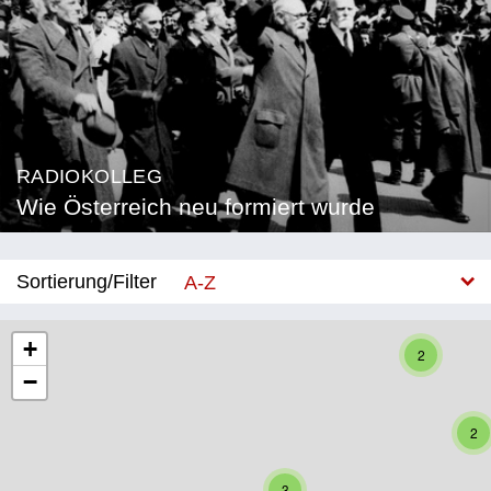
RADIOKOLLEG
Wie Österreich neu formiert wurde
Sortierung/Filter
A-Z
Neu
+
2
−
Bundesland
Burgenland
2
Kärnten
3