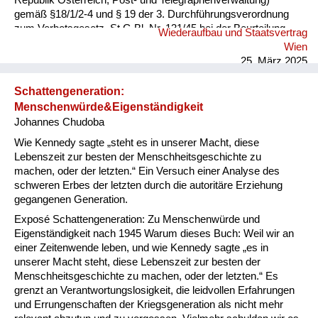
Republik Österreich, Post- und Telegraphenverwaltung)
gemäß §18/1/2-4 und § 19 der 3. Durchführungsverordnung
zum Verbotsgesetz, St.G.Bl. Nr. 131/45 bei der Beurteilung
Wiederaufbau und Staatsvertrag
des Technischen Telegrapheninspektors Roland Rosmanith in
Wien
XVI., Wilhelminenstr. 106 im Sinne des § 21 des
25. März 2025
Verfassungsgesetzes vom 8. 5. 1945 über das Verbot der
NSDAP (Verbotsgesetz), StGB1. 13/45 nach durchgeführter
Schattengeneration:
mündlicher Verhandlung festgestellt: Technischer
Menschenwürde&Eigenständigkeit
Telegrapheninspektor Roland Rosmanith bietet nach seinem
Johannes Chudoba
bisherigen Verhalten keine Gewähr dafür, daß er jederzeit
rückhaltlos für die unabhängige Republik Österr...
Wie Kennedy sagte „steht es in unserer Macht, diese
Lebenszeit zur besten der Menschheitsgeschichte zu
machen, oder der letzten.“ Ein Versuch einer Analyse des
schweren Erbes der letzten durch die autoritäre Erziehung
gegangenen Generation.
Exposé Schattengeneration: Zu Menschenwürde und
Eigenständigkeit nach 1945 Warum dieses Buch: Weil wir an
einer Zeitenwende leben, und wie Kennedy sagte „es in
unserer Macht steht, diese Lebenszeit zur besten der
Menschheitsgeschichte zu machen, oder der letzten.“ Es
grenzt an Verantwortungslosigkeit, die leidvollen Erfahrungen
und Errungenschaften der Kriegsgeneration als nicht mehr