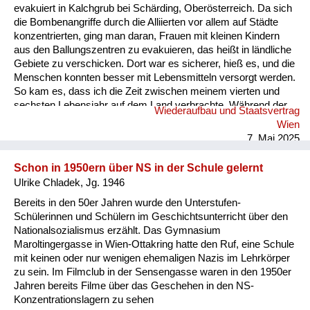
evakuiert in Kalchgrub bei Schärding, Oberösterreich. Da sich
die Bombenangriffe durch die Alliierten vor allem auf Städte
konzentrierten, ging man daran, Frauen mit kleinen Kindern
aus den Ballungszentren zu evakuieren, das heißt in ländliche
Gebiete zu verschicken. Dort war es sicherer, hieß es, und die
Menschen konnten besser mit Lebensmitteln versorgt werden.
So kam es, dass ich die Zeit zwischen meinem vierten und
sechsten Lebensjahr auf dem Land verbrachte. Während der
Wiederaufbau und Staatsvertrag
Zeit unserer Evakuierung fuhren wir einige Male nach Wien,
Wien
wo mir mulmig zumut war, wenn Erwachsene in Hektik
7. Mai 2025
gerieten, da Sirenen heulten und im Radio der Ruf des
Kuckucks ertönte, womit Tiefflieger angekündigt wurden. Dann
Schon in 1950ern über NS in der Schule gelernt
schnappte mich ein Familienmitgli...
Ulrike Chladek, Jg. 1946
Bereits in den 50er Jahren wurde den Unterstufen-
Schülerinnen und Schülern im Geschichtsunterricht über den
Nationalsozialismus erzählt. Das Gymnasium
Maroltingergasse in Wien-Ottakring hatte den Ruf, eine Schule
mit keinen oder nur wenigen ehemaligen Nazis im Lehrkörper
zu sein. Im Filmclub in der Sensengasse waren in den 1950er
Jahren bereits Filme über das Geschehen in den NS-
Konzentrationslagern zu sehen