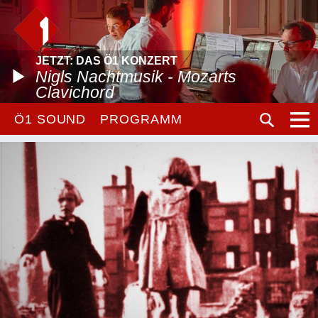
JETZT: DAS Ö1 KONZERT
Nigls Nachtmusik - Mozarts
Clavichord
Ö1 SOUND
PROGRAMM