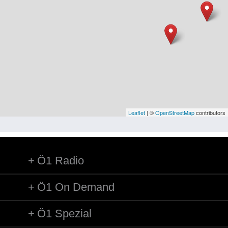
Niederösterreich
Oberösterreich
Salzburg
Steiermark
Tirol
Vorarlberg
Leaflet
| ©
OpenStreetMap
contributors
Wien
Ö1 Radio
Kategorie
Besatzungsmächte
Ö1 On Demand
Frauen, Mütter, Kinder
Ö1 Spezial
Versorgung