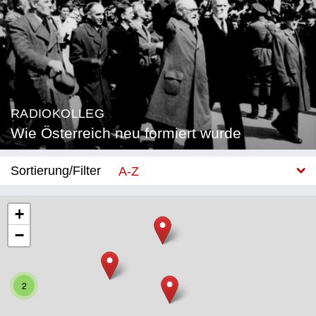
RADIOKOLLEG
Wie Österreich neu formiert wurde
Sortierung/Filter
A-Z
Neu
+
−
Bundesland
Burgenland
2
Kärnten