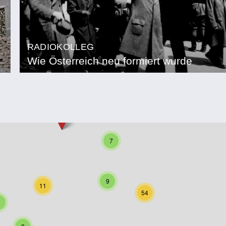
RADIOKOLLEG
Wie Österreich neu formiert wurde
7
9
11
54