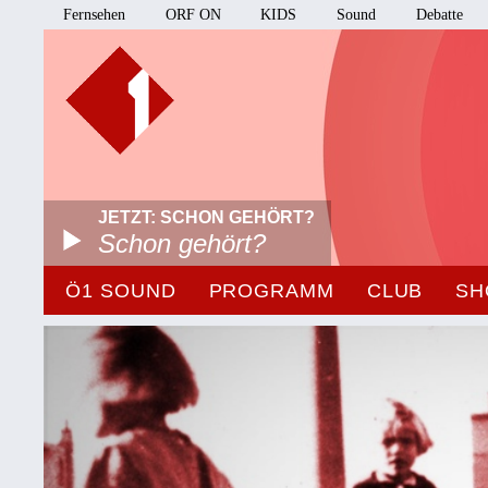
Fernsehen
ORF ON
KIDS
Sound
Debatte
JETZT: SCHON GEHÖRT?
Schon gehört?
Ö1 SOUND
PROGRAMM
CLUB
SH