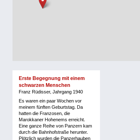
Steiermark
Fluchtgeschichten
Tirol
Familiengeschichten
Vorarlberg
Schule
und
Wien
Ausbildung
Wiederaufbau
und
Erste Begegnung mit einem
Staatsvertrag
schwarzen Menschen
Franz Rüdisser, Jahrgang 1940
Wohnen
Es waren ein paar Wochen vor
sonstiges
meinem fünften Geburtstag. Da
hatten die Franzosen, die
Marokkaner Hohenems erreicht.
Eine ganze Reihe von Panzern kam
durch die Bahnhofstraße herunter.
Plötzlich wurden die Panzerhauben