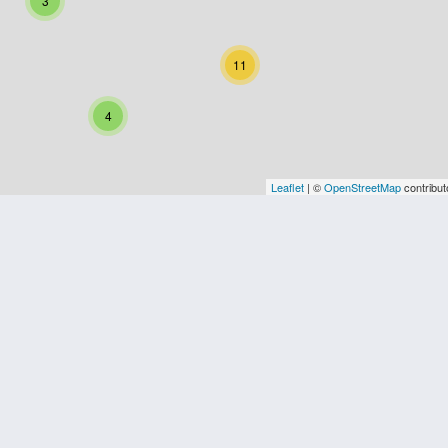
3
11
4
Leaflet
| ©
OpenStreetMap
contribut