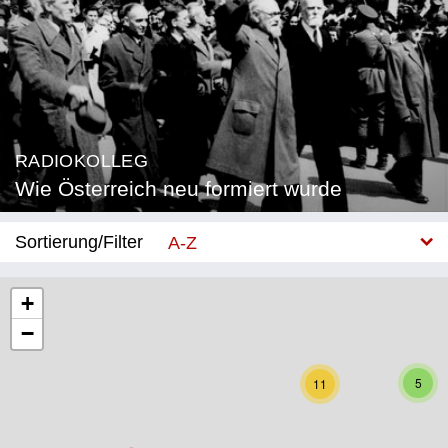
RADIOKOLLEG
Wie Österreich neu formiert wurde
Sortierung/Filter
A-Z
Neu
+
−
Bundesland
Burgenland
5
11
Kärnten