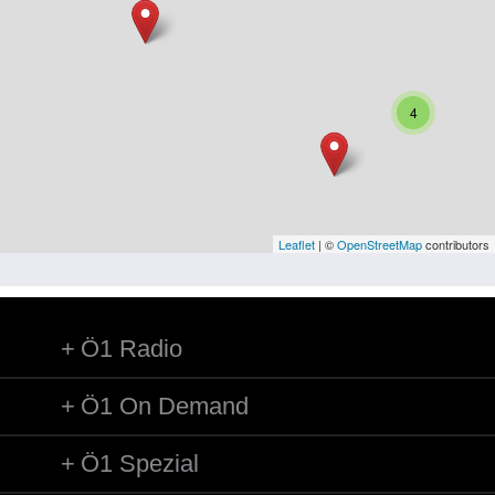
Niederösterreich
Oberösterreich
Salzburg
4
Steiermark
Tirol
Vorarlberg
Leaflet
| ©
OpenStreetMap
contributors
Wien
Ö1 Radio
Kategorie
Besatzungsmächte
Ö1 On Demand
Frauen, Mütter, Kinder
Ö1 Spezial
Versorgung