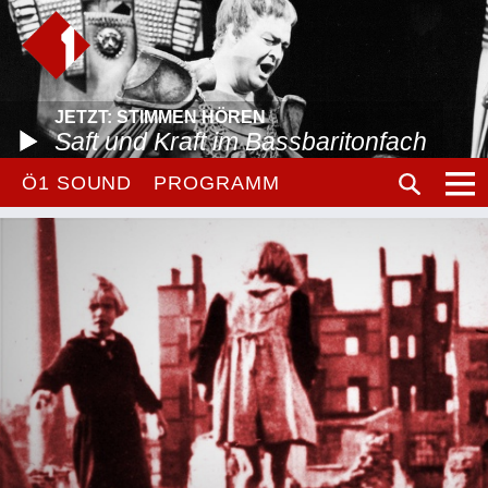
JETZT: STIMMEN HÖREN
Saft und Kraft im Bassbaritonfach
Ö1 SOUND
PROGRAMM