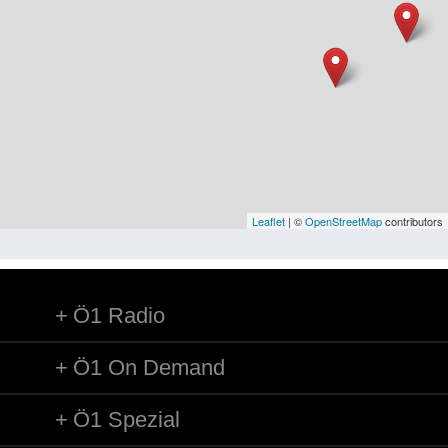
Niederösterreich
Oberösterreich
Salzburg
Steiermark
Tirol
Vorarlberg
Leaflet
| ©
OpenStreetMap
contributors
Wien
Ö1 Radio
Kategorie
Besatzungsmächte
Ö1 On Demand
Frauen, Mütter, Kinder
Ö1 Spezial
Versorgung