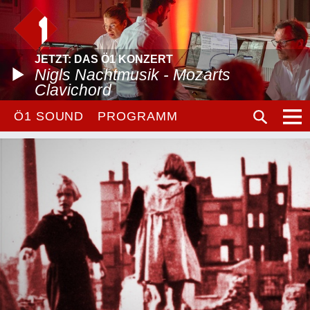
JETZT: DAS Ö1 KONZERT
Nigls Nachtmusik - Mozarts
Clavichord
Ö1 SOUND
PROGRAMM