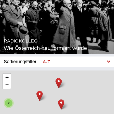
RADIOKOLLEG
Wie Österreich neu formiert wurde
Sortierung/Filter
A-Z
Neu
+
−
Bundesland
Burgenland
2
Kärnten