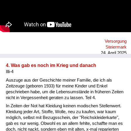
Goldsachen. Auch bei uns in Mitterdorf gab es Schleichhandel.
Aber das war mehr im Haus, nicht auf der Straße. Einige Leute
sind dadurch reich geworden. Die sind ins Burgenland
gefahren oder in die Oststeiermark zu den Bauern und haben
Sachen geholt. So hat der Schwarzhandel funktioniert.
Versorgung
Steiermark
24. April 2025
4. Was gab es noch im Krieg und danach
Illi-4
Auszuge aus der Geschichte meiner Familie, die ich als
Zeitzeuge (geboren 1933) für meine Kinder und Enkel
geschrieben habe, um die Lebensumstände in früheren Zeiten
nicht in Vergessenheit geraten zu lassen. Teil 4.
In Zeiten der Not hat Kleidung keinen modischen Stellenwert.
Kleidung jeder Art, Stoffe, Wolle, neu zu kaufen, war kaum
möglich, selbst mit Bezugsschein, der "Reichskleiderkarte",
gab es nur wenig. Obwohl es an allem fehlte, schaffte man es
doch, nicht nackt, sondern eben mit alten, x-mal reparierten