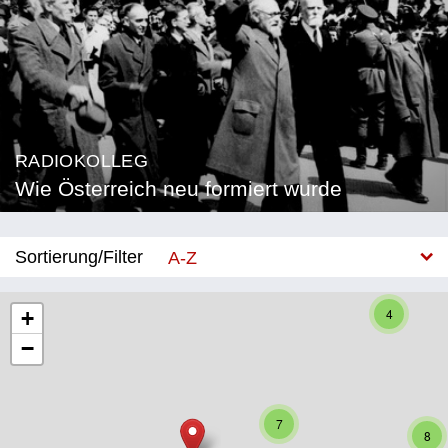
RADIOKOLLEG
Wie Österreich neu formiert wurde
Sortierung/Filter
A-Z
Neu
4
+
−
Bundesland
Burgenland
7
Kärnten
8