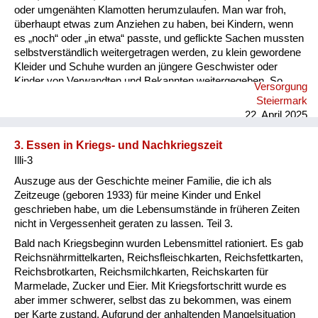
oder umgenähten Klamotten herumzulaufen. Man war froh,
überhaupt etwas zum Anziehen zu haben, bei Kindern, wenn
es „noch“ oder „in etwa“ passte, und geflickte Sachen mussten
selbstverständlich weitergetragen werden, zu klein gewordene
Kleider und Schuhe wurden an jüngere Geschwister oder
Kinder von Verwandten und Bekannten weitergegeben. So
Versorgung
„erbte“ mein jüngerer Bruder manches von mir, und ich
Steiermark
wiederum von meiner älteren Schwester. Etwas
22. April 2025
auszusortieren, weil es nicht mehr schön war oder nicht mehr
gefiel, war undenkbar. Auch im Winter trug ich als Bub dieselbe
3. Essen in Kriegs- und Nachkriegszeit
kurze Lederhose wie im Sommer und dazu lange Strümpfe,
Illi-3
die von einem „Strumpfbandhalter“ festgehalten wurd...
Auszuge aus der Geschichte meiner Familie, die ich als
Zeitzeuge (geboren 1933) für meine Kinder und Enkel
geschrieben habe, um die Lebensumstände in früheren Zeiten
nicht in Vergessenheit geraten zu lassen. Teil 3.
Bald nach Kriegsbeginn wurden Lebensmittel rationiert. Es gab
Reichsnährmittelkarten, Reichsfleischkarten, Reichsfettkarten,
Reichsbrotkarten, Reichsmilchkarten, Reichskarten für
Marmelade, Zucker und Eier. Mit Kriegsfortschritt wurde es
aber immer schwerer, selbst das zu bekommen, was einem
per Karte zustand. Aufgrund der anhaltenden Mangelsituation