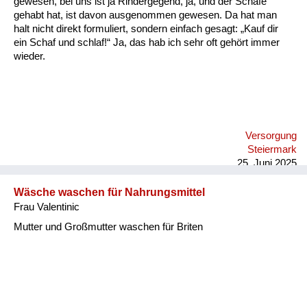
gewesen, bei uns ist ja Rindergegend, ja, und der Schafe
Versorgung
gehabt hat, ist davon ausgenommen gewesen. Da hat man
halt nicht direkt formuliert, sondern einfach gesagt: „Kauf dir
Heimkehrer
ein Schaf und schlaf!“ Ja, das hab ich sehr oft gehört immer
wieder.
Fluchtgeschichten
Familiengeschichten
Schule und Ausbildung
Versorgung
Wiederaufbau und
Steiermark
Staatsvertrag
25. Juni 2025
Wohnen
Wäsche waschen für Nahrungsmittel
Frau Valentinic
sonstiges
Mutter und Großmutter waschen für Briten