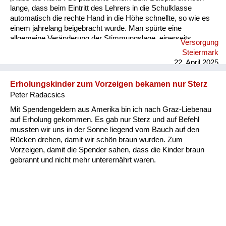
lange, dass beim Eintritt des Lehrers in die Schulklasse
automatisch die rechte Hand in die Höhe schnellte, so wie es
einem jahrelang beigebracht wurde. Man spürte eine
allgemeine Veränderung der Stimmungslage, einerseits
Versorgung
Freude, dass der Krieg zu Ende ist, andererseits aber
Steiermark
Besorgnis, wie die Zukunft unter den Besatzungsmächten sein
22. April 2025
wird. Denn eine Verbesserung der Lebensumstände zeigte
sich nicht, im Gegenteil, der Mangel an allem war noch
Erholungskinder zum Vorzeigen bekamen nur Sterz
gravierender. In meiner Erinnerung waren die nächsten zwei
Peter Radacsics
Jahre die härtesten, die ich erlebt habe. Wir Kinder mussten ...
Mit Spendengeldern aus Amerika bin ich nach Graz-Liebenau
auf Erholung gekommen. Es gab nur Sterz und auf Befehl
mussten wir uns in der Sonne liegend vom Bauch auf den
Rücken drehen, damit wir schön braun wurden. Zum
Vorzeigen, damit die Spender sahen, dass die Kinder braun
gebrannt und nicht mehr unterernährt waren.