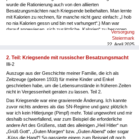
wurde die Rationierung auch von den alliierten
Besatzungsmächten nach Kriegsende beibehalten. Man lernte
mit Kalorien zu rechnen, für manche nicht ganz einfach: „I hob
no nia Kalorien gessn und bin net varhungert“.) Man war
darauf angewiesen, sich zusätzliche „Kalorien“ zu besorgen,
Versorgung
sei es im eigenen Garten, durch „Hamstern“ bei Bauern,
Steiermark
Abstauben auf Feldern oder durch Schwarzhandel, wobei die
22. April 2025
„Zigarettenwährung“ eine wesentliche Rolle spielte.
Schwerpunkt unserer Ernährung waren Kartoffeln und Mais.
2. Teil: Kriegsende mit russischer Besatzungsmacht
Brot nur aus „schwarzem (Roggen-)Mehl“. Weißbrot lernte ich
Illi-2
das erste Mal Ende 1945 kennen, durch die englische ...
Auszuge aus der Geschichte meiner Familie, die ich als
Zeitzeuge (geboren 1933) für meine Kinder und Enkel
geschrieben habe, um die Lebensumstände in früheren Zeiten
nicht in Vergessenheit geraten zu lassen. Teil 2.
Das Kriegsende war eine gravierende Änderung. Ich kannte
zuvor nichts anderes als das SN-Regime und ganz plötzlich
war ich kein Hitlerjunge (Pimpf) mehr. Total ungewohnt und mir
deshalb schwerfallend, war zum Beispiel die erforderliche
andere Art des Grüßens, statt des alleinigen „Heil Hitler“ nun
„Grüß Gott“, „Guten Morgen“ bzw. „Guten Abend“ oder sogar
„Küss die Hand“! So passierte einem zum Beispiel oft noch