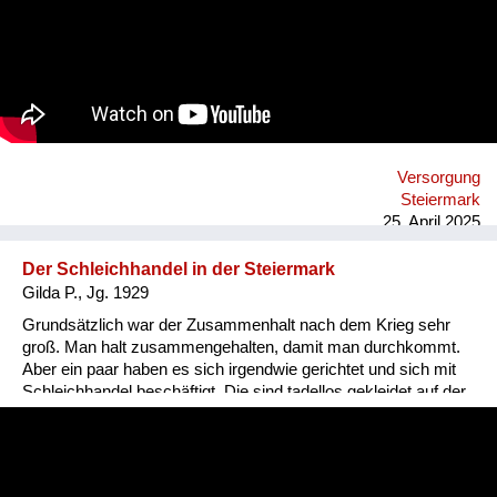
Offizier, der wollte unbedingt eine Freundin haben, zum
Beispiel mich hätte er haben wollen. Aber eine liebe Freundin
hat sich vor mich gestellt. Die haben sehr viel
herumgekaspert. Das war so lustig. Er hat mit ihr verhandelt
um mich, aber sie hat ihm gesagt: die ist viel zu jung, da
machen wir nix. Ich war damals 16. Und dann ist er weg. Ich
hab damals noch absolut nix wissen wollen von Männern.
Versorgung
Steiermark
25. April 2025
Der Schleichhandel in der Steiermark
Gilda P., Jg. 1929
Grundsätzlich war der Zusammenhalt nach dem Krieg sehr
groß. Man halt zusammengehalten, damit man durchkommt.
Aber ein paar haben es sich irgendwie gerichtet und sich mit
Schleichhandel beschäftigt. Die sind tadellos gekleidet auf der
Straße dahergekommen. In Graz, im Volksgarten hat es viel
Schleichhandel gegeben. Da gab es auch oft Razzien. Ich war
nur einmal dort, denn ich wollte keine verbotenen Sachen
machen. Dort konnte man alles tauschen, auch seine