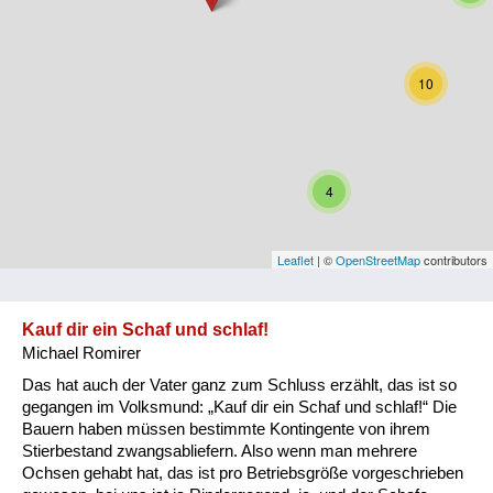
Niederösterreich
Oberösterreich
10
Salzburg
Steiermark
4
Tirol
Vorarlberg
Leaflet
| ©
OpenStreetMap
contributors
Wien
Kauf dir ein Schaf und schlaf!
Michael Romirer
Kategorie
Das hat auch der Vater ganz zum Schluss erzählt, das ist so
Besatzungsmächte
gegangen im Volksmund: „Kauf dir ein Schaf und schlaf!“ Die
Bauern haben müssen bestimmte Kontingente von ihrem
Frauen, Mütter, Kinder
Stierbestand zwangsabliefern. Also wenn man mehrere
Ochsen gehabt hat, das ist pro Betriebsgröße vorgeschrieben