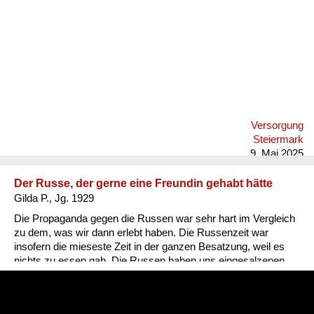
Versorgung
Steiermark
9. Mai 2025
Der Russe, der gerne eine Freundin gehabt hätte
Gilda P., Jg. 1929
Die Propaganda gegen die Russen war sehr hart im Vergleich
zu dem, was wir dann erlebt haben. Die Russenzeit war
insofern die mieseste Zeit in der ganzen Besatzung, weil es
nichts zu essen gab. Die Russen haben uns eingesalzenen
Speck gegeben. Aber das konnten wir nicht essen. Sonst
haben wir von den Russen nichts bekommen, weil sie ja auch
rationiert waren. Ich erinnere mich, da war mal ein russischer