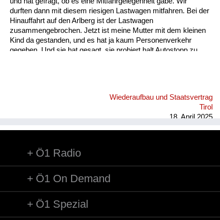
und hat gefragt, ob es eine Mitfahrgelegenheit gäbe. Wir
Versorgung
durften dann mit diesem riesigen Lastwagen mitfahren. Bei der
Hinauffahrt auf den Arlberg ist der Lastwagen
Heimkehrer
zusammengebrochen. Jetzt ist meine Mutter mit dem kleinen
Kind da gestanden, und es hat ja kaum Personenverkehr
Fluchtgeschichten
gegeben. Und sie hat gesagt, sie probiert halt Autostopp zu
machen, und dann kommt von irgendwo ein Auto daher. Es
Familiengeschichten
war ein weinroter Personenkraftwagen mit zwei Herren
drinnen. Der hat glatt gestoppt, und der Chauffeur hat seinen
Schule und Ausbildung
Beifahrer gebeten, dass er sich nach hinten setzt. Meine
Wiederaufbau und Staatsvertrag
Mutter konnte vorne einsteigen und ich bin hinten bei dem
Wiederaufbau und
Tirol
anderen Herren gesessen. Zu dieser Zeit damals konnte ich
Staatsvertrag
18. April 2025
kaum im Auto mit...
Wohnen
Ö1 Radio
sonstiges
Ö1 On Demand
Ö1 Spezial