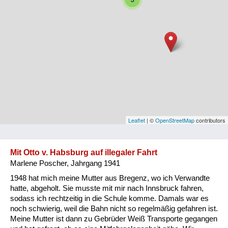
Niederösterreich
Oberösterreich
Salzburg
Steiermark
Tirol
Vorarlberg
Leaflet
| ©
OpenStreetMap
contributors
Wien
Mit Otto v. Habsburg auf illegaler Fahrt
Marlene Poscher, Jahrgang 1941
Kategorie
1948 hat mich meine Mutter aus Bregenz, wo ich Verwandte
Besatzungsmächte
hatte, abgeholt. Sie musste mit mir nach Innsbruck fahren,
sodass ich rechtzeitig in die Schule komme. Damals war es
Frauen, Mütter, Kinder
noch schwierig, weil die Bahn nicht so regelmäßig gefahren ist.
Meine Mutter ist dann zu Gebrüder Weiß Transporte gegangen