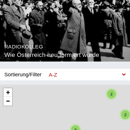
RADIOKOLLEG
Wie Österreich neu formiert wurde
Sortierung/Filter
A-Z
Neu
+
2
−
Bundesland
Burgenland
2
Kärnten
3