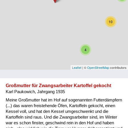
Niederösterreich
Oberösterreich
10
Salzburg
Steiermark
4
Tirol
Vorarlberg
Leaflet
| ©
OpenStreetMap
contributors
Wien
Großmutter für Zwangsarbeiter Kartoffel gekocht
Karl Paukowich, Jahrgang 1935
Kategorie
Meine Großmutter hat im Hof auf sogenannten Futterdämpfern
Besatzungsmächte
(...) das waren freistehende Öfen, Kartoffeln gekocht, einen
Kessel voll, und hat den Kessel umgeschwenkt und die
Frauen, Mütter, Kinder
Kartoffeln sind raus. Und die Zwangsarbeiter sind, im Winter
war es schon finster, geschwind rein in den Hof und haben