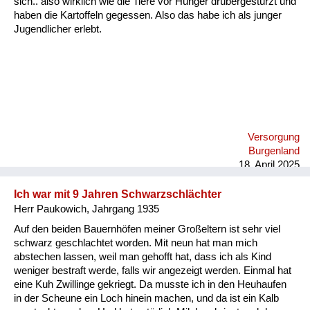
sich.. also wirklich wie die Tiere vor Hunger drübergestürzt und
Versorgung
haben die Kartoffeln gegessen. Also das habe ich als junger
Jugendlicher erlebt.
Heimkehrer
Fluchtgeschichten
Familiengeschichten
Schule und Ausbildung
Versorgung
Wiederaufbau und
Burgenland
Staatsvertrag
18. April 2025
Wohnen
Ich war mit 9 Jahren Schwarzschlächter
Herr Paukowich, Jahrgang 1935
sonstiges
Auf den beiden Bauernhöfen meiner Großeltern ist sehr viel
schwarz geschlachtet worden. Mit neun hat man mich
abstechen lassen, weil man gehofft hat, dass ich als Kind
weniger bestraft werde, falls wir angezeigt werden. Einmal hat
eine Kuh Zwillinge gekriegt. Da musste ich in den Heuhaufen
in der Scheune ein Loch hinein machen, und da ist ein Kalb