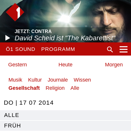
JETZT: CONTRA
David Scheid ist "The Kabarettist"
Ö1 SOUND
PROGRAMM
Gestern
Heute
Morgen
Musik
Kultur
Journale
Wissen
Gesellschaft
Religion
Alle
DO | 17 07 2014
ALLE
FRÜH